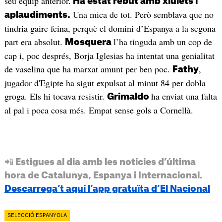
seu equip anterior.
Ha estat rebut amb xiulets i
Una mica de tot. Però semblava que no
aplaudiments.
tindria gaire feina, perquè el domini d’Espanya a la segona
part era absolut.
l’ha tinguda amb un cop de
Mosquera
cap i, poc després, Borja Iglesias ha intentat una genialitat
de vaselina que ha marxat amunt per ben poc.
,
Fathy
jugador d'Egipte ha sigut expulsat al minut 84 per dobla
groga. Els hi tocava resistir.
ha enviat una falta
Grimaldo
al pal i poca cosa més. Empat sense gols a Cornellà.
📲 Estigues al dia amb les notícies d’última
hora de Catalunya, Espanya i Internacional.
Descarrega’t aquí l’app gratuïta d’El Nacional
SELECCIÓ ESPANYOLA