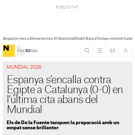
Segueix-nos a Discover
Joc El Nacional
Rodri Barça
Temps violent Catal
MUNDIAL 2026
Espanya s’encalla contra
Egipte a Catalunya (0-0) en
l’última cita abans del
Mundial
Els de De la Fuente tanquen la preparació amb un
empat sense brillantor