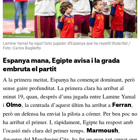
Lamine Yamal ha sigut l'únic jugador d'Espanya que ha repetit titularitat /
Foto: Carlos Baglietto
Espanya mana, Egipte avisa i la grada
embruta el partit
A la primera meitat, Espanya ha començat dominant, però
sense gaire profunditat. La primera clara ha arribat al
minut 19, quan, després d’una jugada entre Lamine Yamal
i
, la centrada d’aquest últim ha arribat a
,
Olmo
Ferran
però un defensa ha enviat la pilota a córner. Per ben poc no
ha arribat el primer. I, ràpidament, Egipte ha respost amb
l’ocasió més clara del primer temps.
,
Marmoush
davanter del Manchester City, ha fet un gran xut creuat que