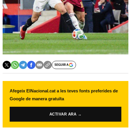
SEGUIR A
Afegeix ElNacional.cat a les teves fonts preferides de
Google de manera gratuïta
ACTIVAR ARA →