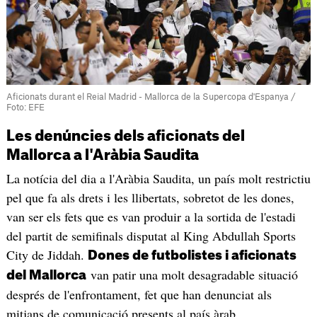
Aficionats durant el Reial Madrid - Mallorca de la Supercopa d'Espanya /
Foto: EFE
Les denúncies dels aficionats del
Mallorca a l'Aràbia Saudita
La notícia del dia a l'Aràbia Saudita, un país molt restrictiu
pel que fa als drets i les llibertats, sobretot de les dones,
van ser els fets que es van produir a la sortida de l'estadi
del partit de semifinals disputat al King Abdullah Sports
City de Jiddah.
Dones de futbolistes i aficionats
van patir una molt desagradable situació
del Mallorca
després de l'enfrontament, fet que han denunciat als
mitjans de comunicació presents al país àrab.