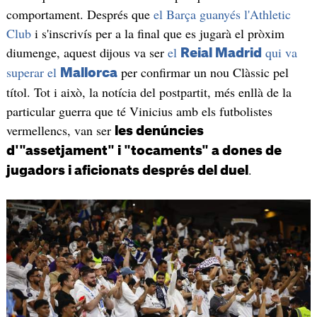
comportament. Després que
el Barça guanyés l'Athletic
Club
i s'inscrivís per a la final que es jugarà el pròxim
diumenge, aquest dijous va ser
el
qui va
Reial Madrid
superar el
per confirmar un nou Clàssic pel
Mallorca
títol. Tot i això, la notícia del postpartit, més enllà de la
particular guerra que té Vinicius amb els futbolistes
vermellencs, van ser
les denúncies
d'"assetjament" i "tocaments" a dones de
.
jugadors i aficionats després del duel