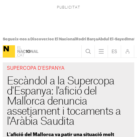
Segueix-nos a Discover
Joc El Nacional
Rodri Barça
Abdul El-Sayed
Imatg
SUPERCOPA D'ESPANYA
Escàndol a la Supercopa
d'Espanya: l'afició del
Mallorca denuncia
assetjament i tocaments a
l'Aràbia Saudita
L'afició del Mallorca va patir una situació molt