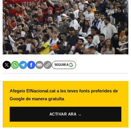
SEGUIR A
Afegeix ElNacional.cat a les teves fonts preferides de
Google de manera gratuïta
ACTIVAR ARA →