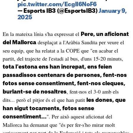
pic.twitter.com/Ecgll6NoF6
— Esports IB3 (@EsportsIB3)
January 9,
2025
En la mateixa línia s'ha expressat el
Pere, un aficionat
desplaçat a l'Aràbia Saudita per veure el
del Mallorca
seu equip, que ha relatat a la COPE que "en acabar el
partit, del trajecte de l'estadi al bus, d'uns 15-20 minuts,
tota l'estona ens han increpat, ens feien
passadissos centenars de persones, fent-nos
fotos sense consentiment, fent-nos cleques,
, fent-nos el 3-0 amb els
burlant-se de nosaltres
dits... però el pitjor és el que han patit
les dones, que
han sigut tocaments, fotos sense
". Per això aquest aficionat del
consentiment...
Mallorca ha demanat que "és per fer-s'ho mirar molt
seriosament per part de la Federació i tots els responsables