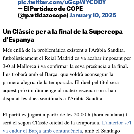
pic.twitter.com/uGcpWYCDDY
— El Partidazo de COPE
(@partidazocope)
January 10, 2025
Un Clàssic per a la final de la Supercopa
d'Espanya
Més enllà de la problemàtica existent a l'Aràbia Saudita,
futbolísticament el Reial Madrid es va acabar imposant per
3-0 al Mallorca i va confirmar la seva presència a la final.
I es trobarà amb el Barça, que voldrà aconseguir la
primera alegria de la temporada. El duel pel títol serà
aquest pròxim diumenge al mateix escenari on s'han
disputat les dues semifinals a l'Aràbia Saudita.
El partit es jugarà a partir de les 20.00 h (hora catalana) i
serà el segon Clàssic oficial de la temporada.
L'anterior se'l
va endur el Barça amb contundència
, amb el Santiago