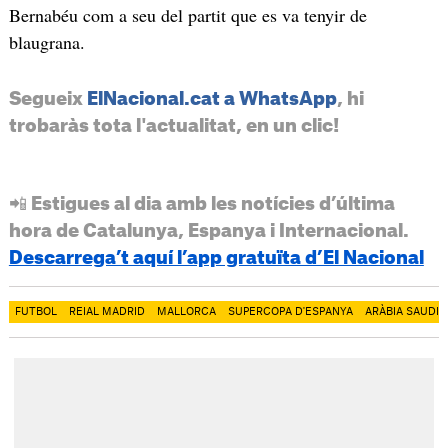
Bernabéu com a seu del partit que es va tenyir de
blaugrana.
Segueix
ElNacional.cat a WhatsApp
, hi
trobaràs tota l'actualitat, en un clic!
📲 Estigues al dia amb les notícies d’última
hora de Catalunya, Espanya i Internacional.
Descarrega’t aquí l’app gratuïta d’El Nacional
FUTBOL
REIAL MADRID
MALLORCA
SUPERCOPA D'ESPANYA
ARÀBIA SAUDIT