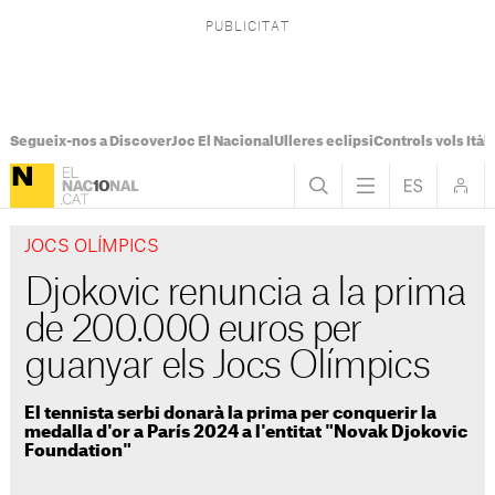
Segueix-nos a Discover
Joc El Nacional
Ulleres eclipsi
Controls vols Itàli
JOCS OLÍMPICS
Djokovic renuncia a la prima
de 200.000 euros per
guanyar els Jocs Olímpics
El tennista serbi donarà la prima per conquerir la
medalla d'or a París 2024 a l'entitat "Novak Djokovic
Foundation"