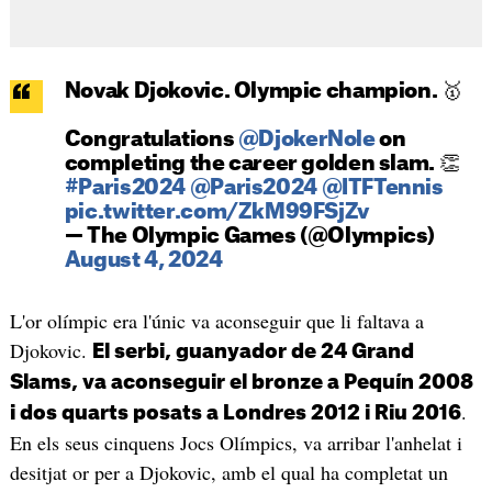
Novak Djokovic. Olympic champion. 🥇
Congratulations
@DjokerNole
on
completing the career golden slam. 👏
#Paris2024
@Paris2024
@ITFTennis
pic.twitter.com/ZkM99FSjZv
— The Olympic Games (@Olympics)
August 4, 2024
L'or olímpic era l'únic va aconseguir que li faltava a
Djokovic.
El serbi, guanyador de 24 Grand
Slams, va aconseguir el bronze a Pequín 2008
.
i dos quarts posats a Londres 2012 i Riu 2016
En els seus cinquens Jocs Olímpics, va arribar l'anhelat i
desitjat or per a Djokovic, amb el qual ha completat un