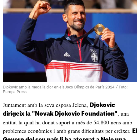
Djokovic amb la medalla d'or en els Jocs Olímpics de París 2024 / Foto:
Europa Press
Juntament amb la seva esposa Jelena,
Djokovic
, una
dirigeix la "Novak Djokovic Foundation"
entitat la qual ha donat suport a més de 54.800 nens amb
problemes econòmics i amb grans dificultats per créixer.
El
Govern del seu país li ha atorgat a Nole una