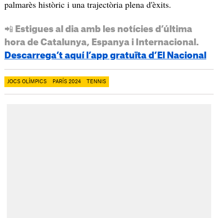
palmarès històric i una trajectòria plena d'èxits.
📲 Estigues al dia amb les notícies d’última
hora de Catalunya, Espanya i Internacional.
Descarrega’t aquí l’app gratuïta d’El Nacional
JOCS OLÍMPICS
PARÍS 2024
TENNIS