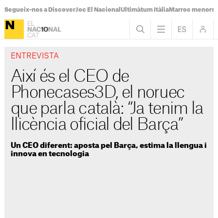
Segueix-nos a Discover
Joc El Nacional
Ultimàtum Itàlia
Marroc menors
ENTREVISTA
Així és el CEO de
Phonecases3D, el noruec
que parla català: “Ja tenim la
llicència oficial del Barça”
Un CEO diferent: aposta pel Barça, estima la llengua i
innova en tecnologia