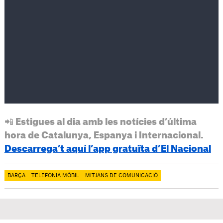
📲 Estigues al dia amb les notícies d’última
hora de Catalunya, Espanya i Internacional.
Descarrega’t aquí l’app gratuïta d’El Nacional
BARÇA
TELEFONIA MÒBIL
MITJANS DE COMUNICACIÓ