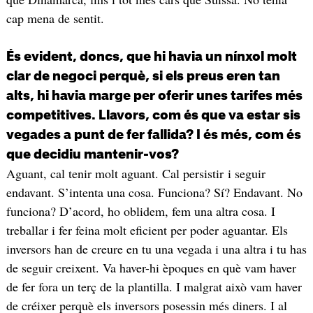
cap mena de sentit.
És evident, doncs, que hi havia un nínxol molt
clar de negoci perquè, si els preus eren tan
alts, hi havia marge per oferir unes tarifes més
competitives. Llavors, com és que va estar sis
vegades a punt de fer fallida? I és més, com és
que decidiu mantenir-vos?
Aguant, cal tenir molt aguant. Cal persistir i seguir
endavant. S’intenta una cosa. Funciona? Sí? Endavant. No
funciona? D’acord, ho oblidem, fem una altra cosa. I
treballar i fer feina molt eficient per poder aguantar. Els
inversors han de creure en tu una vegada i una altra i tu has
de seguir creixent. Va haver-hi èpoques en què vam haver
de fer fora un terç de la plantilla. I malgrat això vam haver
de créixer perquè els inversors posessin més diners. I al