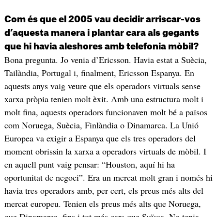
Com és que el 2005 vau decidir arriscar-vos
d’aquesta manera i plantar cara als gegants
que hi havia aleshores amb telefonia mòbil?
Bona pregunta. Jo venia d’Ericsson. Havia estat a Suècia,
Tailàndia, Portugal i, finalment, Ericsson Espanya. En
aquests anys vaig veure que els operadors virtuals sense
xarxa pròpia tenien molt èxit. Amb una estructura molt i
molt fina, aquests operadors funcionaven molt bé a països
com Noruega, Suècia, Finlàndia o Dinamarca. La Unió
Europea va exigir a Espanya que els tres operadors del
moment obrissin la xarxa a operadors virtuals de mòbil. I
en aquell punt vaig pensar: “Houston, aquí hi ha
oportunitat de negoci”. Era un mercat molt gran i només hi
havia tres operadors amb, per cert, els preus més alts del
mercat europeu. Tenien els preus més alts que Noruega,
que Dinamarca, fins i tot més cars que Suïssa. No tenia