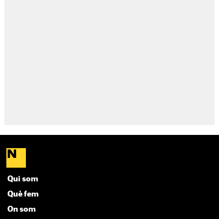
Qui som
Què fem
On som