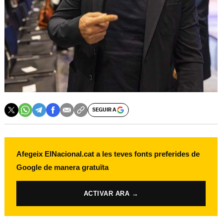
SEGUIR A
Afegeix ElNacional.cat a les teves fonts preferides de
Google de manera gratuïta
ACTIVAR ARA →