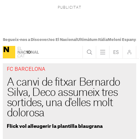
Segueix-nos a Discover
Joc El Nacional
Ultimàtum Itàlia
Meloni Espanya
FC BARCELONA
A canvi de fitxar Bernardo
Silva, Deco assumeix tres
sortides, una d'elles molt
dolorosa
Flick vol alleugerir la plantilla blaugrana