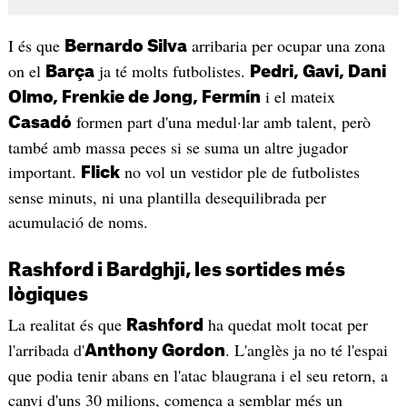
I és que
arribaria per ocupar una zona
Bernardo Silva
on el
ja té molts futbolistes.
Barça
Pedri, Gavi, Dani
i el mateix
Olmo, Frenkie de Jong, Fermín
formen part d'una medul·lar amb talent, però
Casadó
també amb massa peces si se suma un altre jugador
important.
no vol un vestidor ple de futbolistes
Flick
sense minuts, ni una plantilla desequilibrada per
acumulació de noms.
Rashford i Bardghji, les sortides més
lògiques
La realitat és que
ha quedat molt tocat per
Rashford
l'arribada d'
. L'anglès ja no té l'espai
Anthony Gordon
que podia tenir abans en l'atac blaugrana i el seu retorn, a
canvi d'uns 30 milions, comença a semblar més un