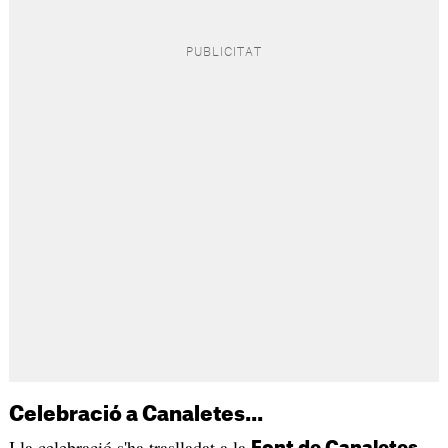
Celebració a Canaletes...
I la celebració s'ha traslladat a la
.
Font de Canaletes