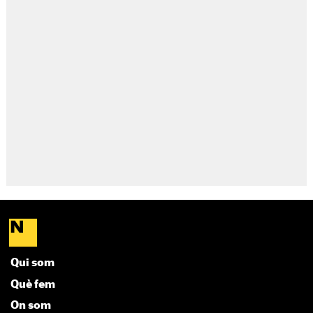
Qui som
Què fem
On som