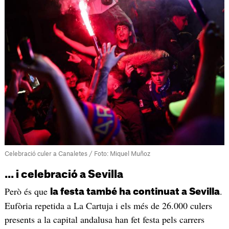
Celebració culer a Canaletes / Foto: Miquel Muñoz
... i celebració a Sevilla
Però és que
.
la festa també ha continuat a Sevilla
Eufòria repetida a La Cartuja i els més de 26.000 culers
presents a la capital andalusa han fet festa pels carrers