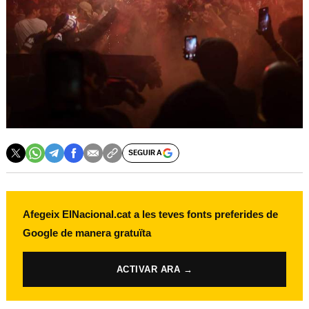
SEGUIR A
Afegeix ElNacional.cat a les teves fonts preferides de
Google de manera gratuïta
ACTIVAR ARA →