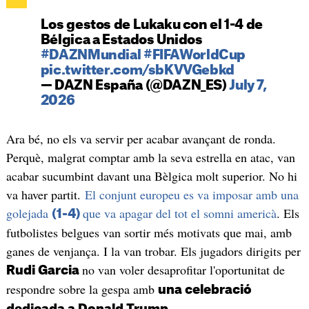
Los gestos de Lukaku con el 1-4 de
Bélgica a Estados Unidos
#DAZNMundial
#FIFAWorldCup
pic.twitter.com/sbKVVGebkd
— DAZN España (@DAZN_ES)
July 7,
2026
Ara bé, no els va servir per acabar avançant de ronda.
Perquè, malgrat comptar amb la seva estrella en atac, van
acabar sucumbint davant una Bèlgica molt superior. No hi
va haver partit.
El conjunt europeu es va imposar amb una
golejada
que va apagar del tot el somni americà
. Els
(1-4)
futbolistes belgues van sortir més motivats que mai, amb
ganes de venjança. I la van trobar. Els jugadors dirigits per
no van voler desaprofitar l'oportunitat de
Rudi Garcia
respondre sobre la gespa amb
una celebració
dedicada a Donald Trump.