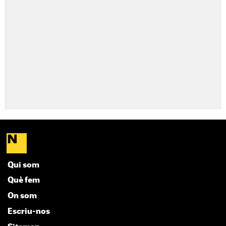
Qui som
Què fem
On som
Escriu-nos