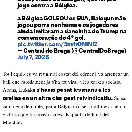
jogo contra a Bélgica.
a Bélgica GOLEOU os EUA, Balogun não
jogou porra nenhuma e os jogadores
ainda imitaram a dancinha do Trump na
comemoração do 4º gol.
pic.twitter.com/5zvhONINI2
— Central do Braga (@CentralDoBrega)
July 7, 2026
Tot l'equip es va reunir al costat del córner i va arrencar un
ball que ràpidament ja s'ha fet viral a les xarxes socials.
Abans, Lukaku
s'havia posat les mans a les
Sense
orelles en un altre clar gest reivindicatiu.
cap mena de dubte, per a Bèlgica va ser molt més que una
victòria que li donava accés als quarts de final del
Mundial.