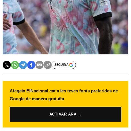
SEGUIR A
Afegeix ElNacional.cat a les teves fonts preferides de
Google de manera gratuïta
ACTIVAR ARA →