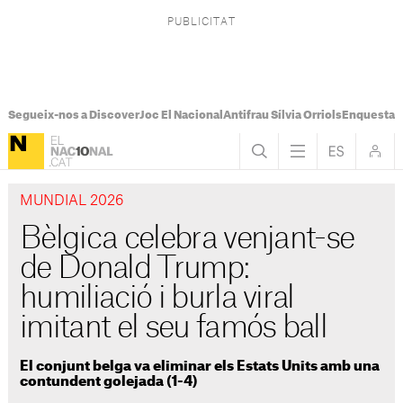
Segueix-nos a Discover
Joc El Nacional
Antifrau Sílvia Orriols
Enquesta F
MUNDIAL 2026
Bèlgica celebra venjant-se
de Donald Trump:
humiliació i burla viral
imitant el seu famós ball
El conjunt belga va eliminar els Estats Units amb una
contundent golejada (1-4)