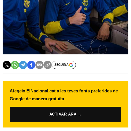
SEGUIR A
Afegeix ElNacional.cat a les teves fonts preferides de
Google de manera gratuïta
ACTIVAR ARA →