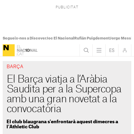
Segueix-nos a Discover
Joc El Nacional
Rufián Puigdemont
Jorge Messi
BARÇA
El Barça viatja a l’Aràbia
Saudita per a la Supercopa
amb una gran novetat a la
convocatòria
El club blaugrana s'enfrontarà aquest dimecres a
l'Athletic Club