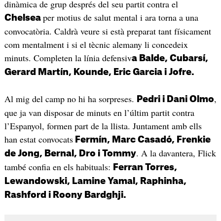
dinàmica de grup després del seu partit contra el
per motius de salut mental i ara torna a una
Chelsea
convocatòria. Caldrà veure si està preparat tant físicament
com mentalment i si el tècnic alemany li concedeix
minuts. Completen la línia defensiv
a Balde, Cubarsí,
Gerard Martín, Kounde, Eric Garcia i Jofre.
Al mig del camp no hi ha sorpreses.
,
Pedri i Dani Olmo
que ja van disposar de minuts en l’últim partit contra
l’Espanyol, formen part de la llista. Juntament amb ells
han estat convocats
Fermín, Marc Casadó, Frenkie
. A la davantera, Flick
de Jong, Bernal, Dro i Tommy
també confia en els habituals:
Ferran Torres,
Lewandowski, Lamine Yamal, Raphinha,
Rashford i Roony Bardghji.