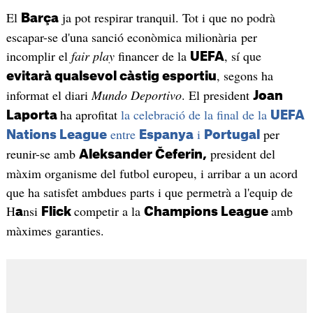
El
ja pot respirar tranquil. Tot i que no podrà
Barça
escapar-se d'una sanció econòmica milionària per
incomplir el
fair play
financer de la
, sí que
UEFA
, segons ha
evitarà qualsevol càstig esportiu
informat el diari
Mundo
Deportivo
. El president
Joan
ha aprofitat
la celebració de la final de la
Laporta
UEFA
entre
i
per
Nations League
Espanya
Portugal
reunir-se amb
president del
Aleksander Čeferin,
màxim organisme del futbol europeu, i arribar a un acord
que ha satisfet ambdues parts i que permetrà a l'equip de
H
nsi
competir a la
amb
a
Flick
Champions League
màximes garanties.