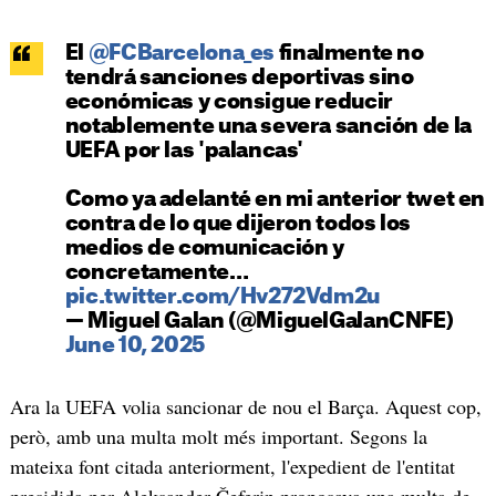
El
@FCBarcelona_es
finalmente no
tendrá sanciones deportivas sino
económicas y consigue reducir
notablemente una severa sanción de la
UEFA por las 'palancas'
Como ya adelanté en mi anterior twet en
contra de lo que dijeron todos los
medios de comunicación y
concretamente…
pic.twitter.com/Hv272Vdm2u
— Miguel Galan (@MiguelGalanCNFE)
June 10, 2025
Ara la UEFA volia sancionar de nou el Barça. Aquest cop,
però, amb una multa molt més important. Segons la
mateixa font citada anteriorment, l'expedient de l'entitat
presidida per Aleksander Čeferin proposava una multa de