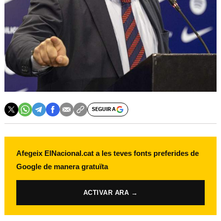
SEGUIR A
Afegeix ElNacional.cat a les teves fonts preferides de
Google de manera gratuïta
ACTIVAR ARA →