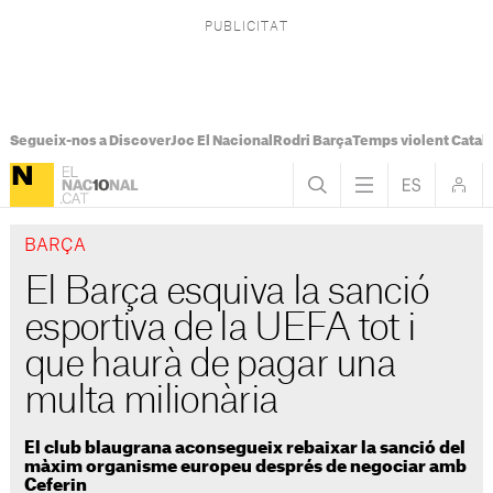
Segueix-nos a Discover
Joc El Nacional
Rodri Barça
Temps violent Catal
BARÇA
El Barça esquiva la sanció
esportiva de la UEFA tot i
que haurà de pagar una
multa milionària
El club blaugrana aconsegueix rebaixar la sanció del
màxim organisme europeu després de negociar amb
Ceferin