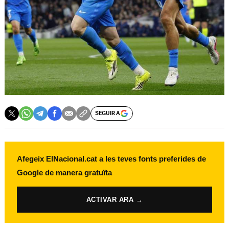
SEGUIR A
Afegeix ElNacional.cat a les teves fonts preferides de
Google de manera gratuïta
ACTIVAR ARA →