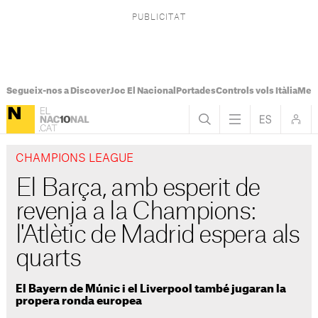
Segueix-nos a Discover
Joc El Nacional
Portades
Controls vols Itàlia
Mes
CHAMPIONS LEAGUE
El Barça, amb esperit de
revenja a la Champions:
l'Atlètic de Madrid espera als
quarts
El Bayern de Múnic i el Liverpool també jugaran la
propera ronda europea