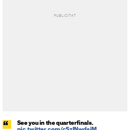
See you in the quarterfinals.
pic.twitter.com/cSzINwdsiM