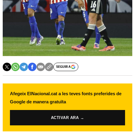
SEGUIR A
Afegeix ElNacional.cat a les teves fonts preferides de
Google de manera gratuïta
ACTIVAR ARA →