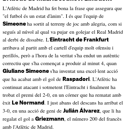
L'Atlètic de Madrid ha fet bona la frase que assegura que
"el futbol és un estat d'ànim". I és que l'equip de
ha sortit al terreny de joc amb alegria, com si
Simeone
seguís al núvol al qual va pujar en golejar el Real Madrid
al derbi de dissabte. L'
Eintracht de Frankfurt
arribava al partit amb el cartell d'equip molt ofensiu i
perillós, però a l'hora de la veritat s'ha endut un autèntic
correctiu que s'ha començat a produir al minut 4, quan
s'ha inventat una excel·lent acció
Giuliano Simeone
que ha acabat amb el gol de
. L'Atlètic ha
Raspadori
continuat atacant i sotmetent l'Eintracht i finalment ha
trobat el premi del 2-0, en un córner que ha rematat amb
èxit
. I just abans del descans ha arribat el
Le Normand
3-0, en una acció de geni de
, que li ha
Julián Álvarez
regalat el gol a
, el número 200 del francès
Griezmann
amb l'Atlètic de Madrid.