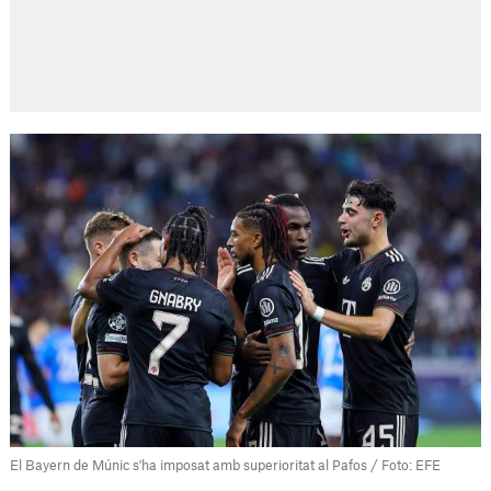
El Bayern de Múnic s'ha imposat amb superioritat al Pafos / Foto: EFE