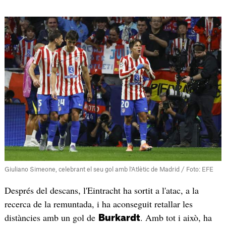
Giuliano Simeone, celebrant el seu gol amb l'Atlètic de Madrid / Foto: EFE
Després del descans, l'Eintracht ha sortit a l'atac, a la
recerca de la remuntada, i ha aconseguit retallar les
distàncies amb un gol de
. Amb tot i això, ha
Burkardt