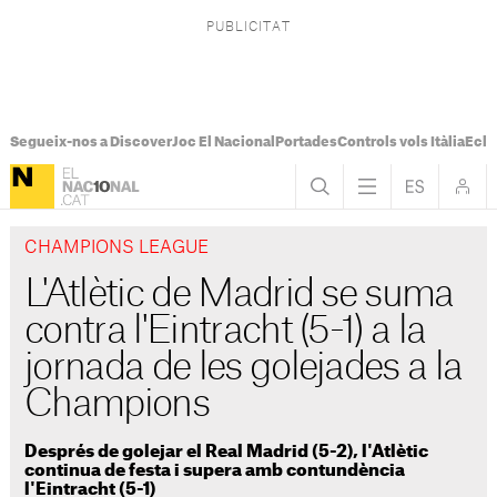
Segueix-nos a Discover
Joc El Nacional
Portades
Controls vols Itàlia
Ecli
CHAMPIONS LEAGUE
L'Atlètic de Madrid se suma
contra l'Eintracht (5-1) a la
jornada de les golejades a la
Champions
Després de golejar el Real Madrid (5-2), l'Atlètic
continua de festa i supera amb contundència
l'Eintracht (5-1)