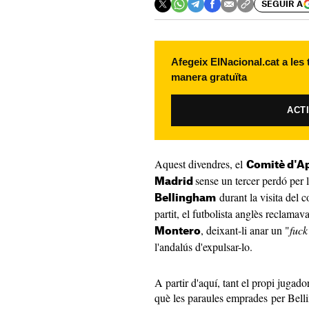
SEGUIR A
Afegeix ElNacional.cat a les
manera gratuïta
ACT
Aquest divendres, el
Comitè d'Ap
sense un tercer perdó per 
Madrid
durant la visita del 
Bellingham
partit, el futbolista anglès reclama
, deixant-li anar un "
fuck
Montero
l'andalús d'expulsar-lo.
A partir d'aquí, tant el propi jugad
què les paraules emprades per Bell