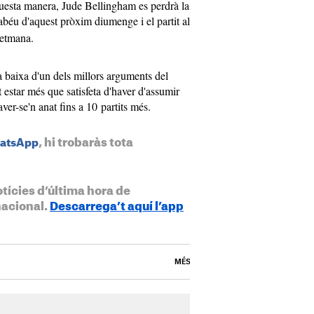
questa manera, Jude Bellingham es perdrà la
béu d'aquest pròxim diumenge i el partit al
setmana.
la baixa d'un dels millors arguments del
 estar més que satisfeta d'haver d'assumir
er-se'n anat fins a 10 partits més.
, hi trobaràs tota
hatsApp
otícies d’última hora de
nacional.
Descarrega’t aquí l’app
MÉS