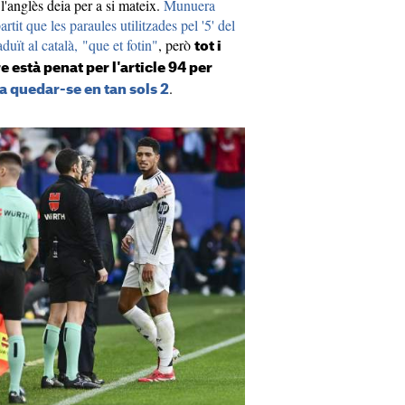
l'anglès deia per a si mateix.
Munuera
rtit que les paraules utilitzades pel '5' del
raduït al català, "que et fotin"
, però
tot i
re està penat per l'article 94 per
.
va quedar-se en tan sols 2