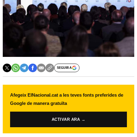
SEGUIR A
Afegeix ElNacional.cat a les teves fonts preferides de
Google de manera gratuïta
ACTIVAR ARA →