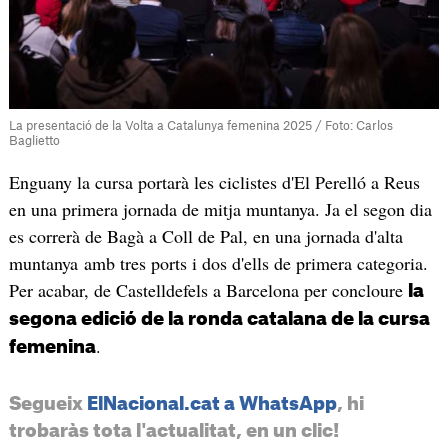
La presentació de la Volta a Catalunya femenina 2025 / Foto: Carlos
Baglietto
Enguany la cursa portarà les ciclistes d'El Perelló a Reus
en una primera jornada de mitja muntanya. Ja el segon dia
es correrà de Bagà a Coll de Pal, en una jornada d'alta
muntanya amb tres ports i dos d'ells de primera categoria.
Per acabar, de Castelldefels a Barcelona per concloure
la
segona edició de la ronda catalana de la cursa
.
femenina
Segueix
ElNacional.cat a WhatsApp
, hi
trobaràs tota l'actualitat, en un clic!