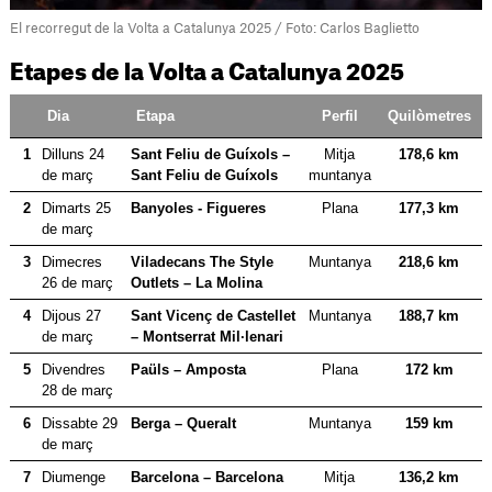
El recorregut de la Volta a Catalunya 2025 / Foto: Carlos Baglietto
Etapes de la Volta a Catalunya 2025
Dia
Etapa
Perfil
Quilòmetres
1
Dilluns 24
Sant Feliu de Guíxols –
Mitja
178,6 km
de març
Sant Feliu de Guíxols
muntanya
2
Dimarts 25
Banyoles - Figueres
Plana
177,3 km
de març
3
Dimecres
Viladecans The Style
Muntanya
218,6 km
26 de març
Outlets – La Molina
4
Dijous 27
Sant Vicenç de Castellet
Muntanya
188,7 km
de març
– Montserrat Mil·lenari
5
Divendres
Paüls – Amposta
Plana
172 km
28 de març
6
Dissabte 29
Berga – Queralt
Muntanya
159 km
de març
7
Diumenge
Barcelona – Barcelona
Mitja
136,2 km