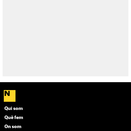
Qui som
Què fem
On som