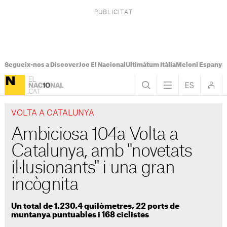
Segueix-nos a Discover
Joc El Nacional
Ultimàtum Itàlia
Meloni Espanya
VOLTA A CATALUNYA
Ambiciosa 104a Volta a
Catalunya, amb "novetats
il·lusionants" i una gran
incògnita
Un total de 1.230,4 quilòmetres, 22 ports de
muntanya puntuables i 168 ciclistes