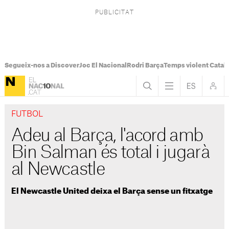
Segueix-nos a Discover
Joc El Nacional
Rodri Barça
Temps violent Catal
FUTBOL
Adeu al Barça, l'acord amb
Bin Salman és total i jugarà
al Newcastle
El Newcastle United deixa el Barça sense un fitxatge