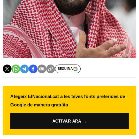
SEGUIR A
Afegeix ElNacional.cat a les teves fonts preferides de
Google de manera gratuïta
ACTIVAR ARA →