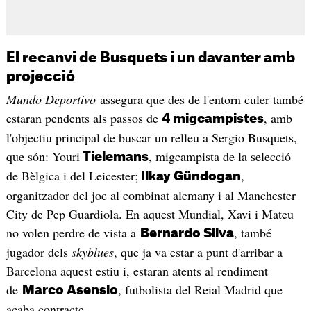
El recanvi de Busquets i un davanter amb
projecció
Mundo Deportivo
assegura que des de l'entorn culer també
estaran pendents als passos de
, amb
4 migcampistes
l'objectiu principal de buscar un relleu a Sergio Busquets,
que són: Youri
, migcampista de la selecció
Tielemans
de Bèlgica i del Leicester;
,
Ilkay Gündogan
organitzador del joc al combinat alemany i al Manchester
City de Pep Guardiola. En aquest Mundial, Xavi i Mateu
no volen perdre de vista a
, també
Bernardo Silva
jugador dels
skyblues
, que ja va estar a punt d'arribar a
Barcelona aquest estiu i, estaran atents al rendiment
de
, futbolista del Reial Madrid que
Marco Asensio
acaba contracte.