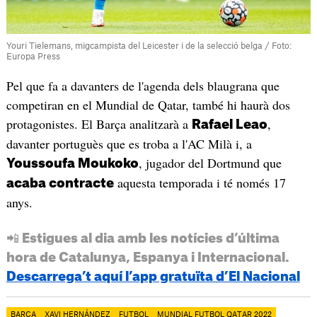
Youri Tielemans, migcampista del Leicester i de la selecció belga / Foto:
Europa Press
Pel que fa a davanters de l'agenda dels blaugrana que
competiran en el Mundial de Qatar, també hi haurà dos
protagonistes. El Barça analitzarà a
,
Rafael Leao
davanter portuguès que es troba a l'AC Milà i, a
, jugador del Dortmund que
Youssoufa Moukoko
aquesta temporada i té només 17
acaba contracte
anys.
📲 Estigues al dia amb les notícies d’última
hora de Catalunya, Espanya i Internacional.
Descarrega’t aquí l’app gratuïta d’El Nacional
BARÇA
XAVI HERNÁNDEZ
FUTBOL
MUNDIAL FUTBOL QATAR 2022