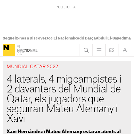
Segueix-nos a Discover
Joc El Nacional
Rodri Barça
Abdul El-Sayed
Imatg
MUNDIAL QATAR 2022
4 laterals, 4 migcampistes i
2 davanters del Mundial de
Qatar, els jugadors que
seguiran Mateu Alemany i
Xavi
Xavi Hernández i Mateu Alemany estaran atents al