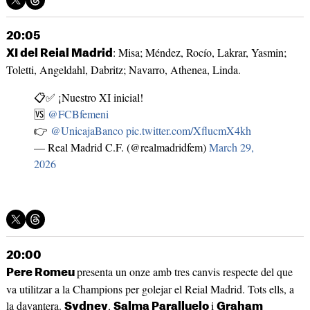
20:05
: Misa; Méndez, Rocío, Lakrar, Yasmin;
XI del Reial Madrid
Toletti, Angeldahl, Dabritz; Navarro, Athenea, Linda.
📋✅ ¡Nuestro XI inicial!
🆚
@FCBfemeni
👉
@UnicajaBanco
pic.twitter.com/XflucmX4kh
— Real Madrid C.F. (@realmadridfem)
March 29,
2026
20:00
presenta un onze amb tres canvis respecte del que
Pere Romeu
va utilitzar a la Champions per golejar el Reial Madrid. Tots ells, a
la davantera.
,
i
Sydney
Salma Paralluelo
Graham