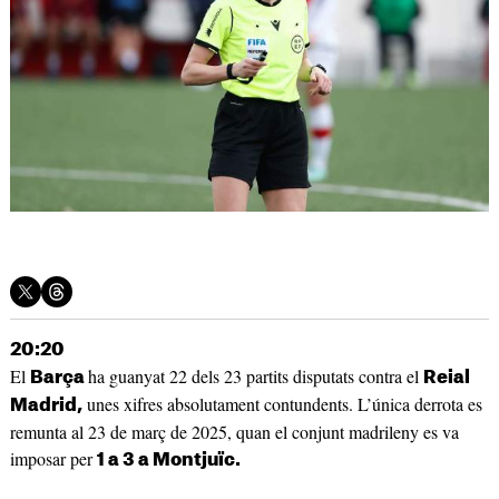
20:20
El
ha guanyat 22 dels 23 partits disputats contra el
Barça
Reial
unes xifres absolutament contundents. L’única derrota es
Madrid,
remunta al 23 de març de 2025, quan el conjunt madrileny es va
imposar per
1 a 3 a Montjuïc.