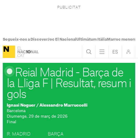
Segueix-nos a Discover
Joc El Nacional
Ultimàtum Itàlia
Marroc menors
Reial Madrid - Barça de
la Lliga F
|
Resultat, resum i
gols
Ignasi Noguer
/
Alessandro Marruccelli
Barcelona
Diumenge, 29 de març de 2026
Final
R. MADRID
BARÇA