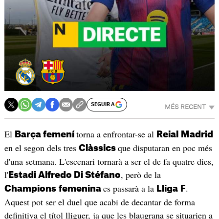
SEGUIR A
MÉS RECENT
El
torna a enfrontar-se al
Barça femení
Reial
Madrid
en el segon dels tres
que disputaran en poc més
Clàssics
d'una setmana. L'escenari tornarà a ser el de fa quatre dies,
l'
, però de la
Estadi Alfredo Di Stéfano
es passarà a la
.
Champions
femenina
Lliga
F
Aquest pot ser el duel que acabi de decantar de forma
definitiva el títol lliguer, ja que les blaugrana se situarien a