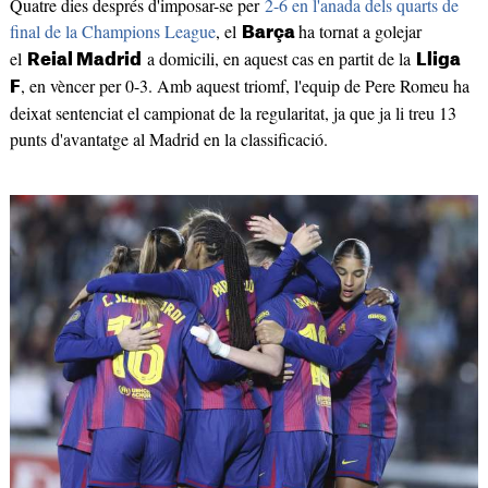
Quatre dies després d'imposar-se per
2-6 en l'anada dels quarts de
final de la Champions League
, el
ha tornat a golejar
Barça
el
a domicili, en aquest cas en partit de la
Reial Madrid
Lliga
, en vèncer per 0-3. Amb aquest triomf, l'equip de Pere Romeu ha
F
deixat sentenciat el campionat de la regularitat, ja que ja li treu 13
punts d'avantatge al Madrid en la classificació.