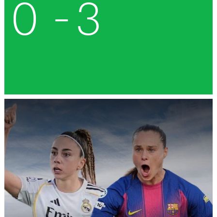
0
-
3