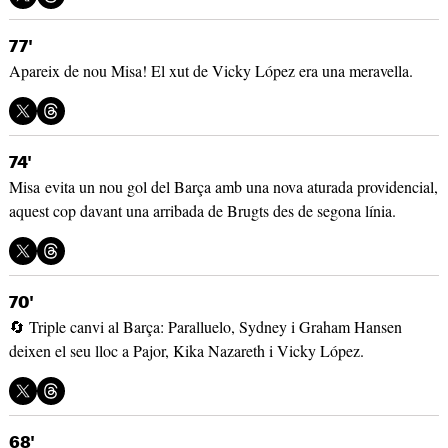
77'
Apareix de nou Misa! El xut de Vicky López era una meravella.
74'
Misa evita un nou gol del Barça amb una nova aturada providencial,
aquest cop davant una arribada de Brugts des de segona línia.
70'
🔄 Triple canvi al Barça: Paralluelo, Sydney i Graham Hansen
deixen el seu lloc a Pajor, Kika Nazareth i Vicky López.
68'