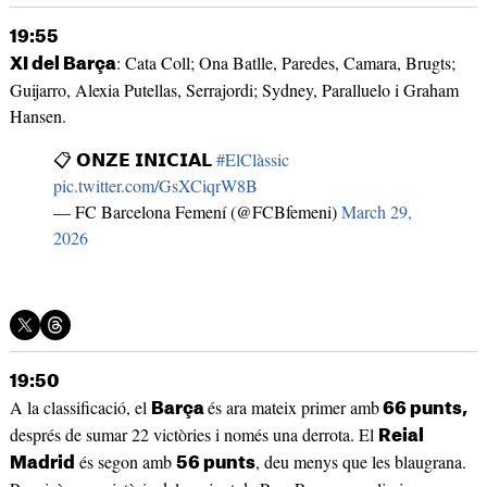
19:55
: Cata Coll; Ona Batlle, Paredes, Camara, Brugts;
XI del Barça
Guijarro, Alexia Putellas, Serrajordi; Sydney, Paralluelo i Graham
Hansen.
📋 𝗢𝗡𝗭𝗘 𝗜𝗡𝗜𝗖𝗜𝗔𝗟
#ElClàssic
pic.twitter.com/GsXCiqrW8B
— FC Barcelona Femení (@FCBfemeni)
March 29,
2026
19:50
A la classificació, el
és ara mateix primer amb
Barça
66 punts,
després de sumar 22 victòries i només una derrota. El
Reial
és segon amb
, deu menys que les blaugrana.
Madrid
56 punts