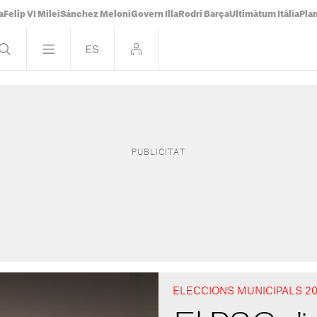
a
Felip VI Milei
Sánchez Meloni
Govern Illa
Rodri Barça
Ultimàtum Itàlia
Pla
ELECCIONS MUNICIPALS 2