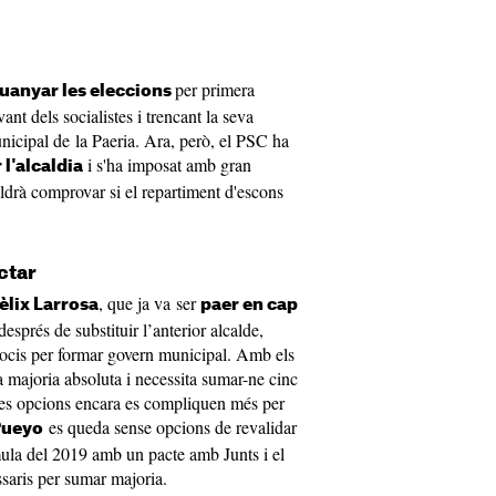
per primera
uanyar les eleccions
ant dels socialistes i trencant la seva
icipal de la Paeria. Ara, però, el PSC ha
i s'ha imposat amb gran
l'alcaldia
caldrà comprovar si el repartiment d'escons
ctar
, que ja va ser
èlix Larrosa
paer en cap
esprés de substituir l’anterior alcalde,
socis per formar govern municipal. Amb els
a majoria absoluta i necessita sumar-ne cinc
les opcions encara es compliquen més per
es queda sense opcions de revalidar
Pueyo
órmula del 2019 amb un pacte amb Junts i el
ssaris per sumar majoria.