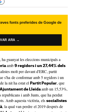
 teves fonts preferides de Google de
IVAR ARA →
, ha guanyat les eleccions municipals a
amb
eria
9 regidors i un 27,44​% dels
alistes molt per davant d'ERC, partit
ue s'ha de conformar amb 5 regidors i un
e la nit ha estat el
, que
Partit Popular
amb un 15,53%,
'Ajuntament de Lleida
s republicans i amb Junts, que ha perdut
ts. Amb aquesta victòria, els
socialistes
, la qual van perdre el 2019 després de
ià