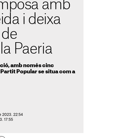
'imposa amb
ida i deixa
 de
la Paeria
ició, amb només cinc
Partit Popular se situa com a
e 2023. 22:54
23. 17:55