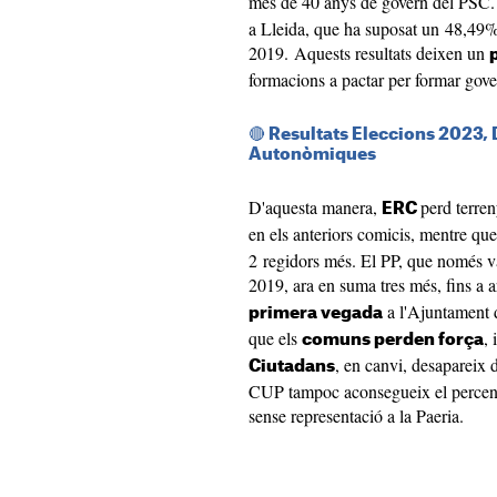
més de 40 anys de govern del PSC
a Lleida, que ha suposat un 48,49%
2019. Aquests resultats deixen un
formacions a pactar per formar gove
🔴 Resultats Eleccions 2023, 
Autonòmiques
D'aquesta manera,
perd terren
ERC
en els anteriors comicis, mentre que
2 regidors més. El PP, que només va 
2019, ara en suma tres més, fins a a
a l'Ajuntament d
primera vegada
que els
,
comuns perden força
, en canvi, desapareix 
Ciutadans
CUP tampoc aconsegueix el percenta
sense representació a la Paeria.