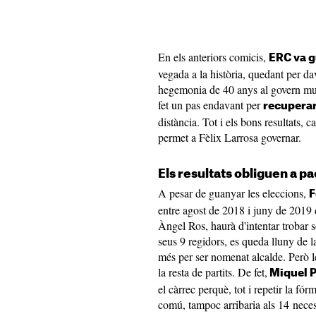
En els anteriors comicis,
ERC va g
vegada a la història, quedant per dav
hegemonia de 40 anys al govern mun
fet un pas endavant per
recuperar 
distància. Tot i els bons resultats, 
permet a Fèlix Larrosa governar.
Els resultats obliguen a pa
A pesar de guanyar les eleccions,
F
entre agost de 2018 i juny de 2019 d
Àngel Ros, haurà d'intentar trobar 
seus 9 regidors, es queda lluny de l
més per ser nomenat alcalde. Però 
la resta de partits. De fet,
Miquel 
el càrrec perquè, tot i repetir la f
comú, tampoc arribaria als 14 nece