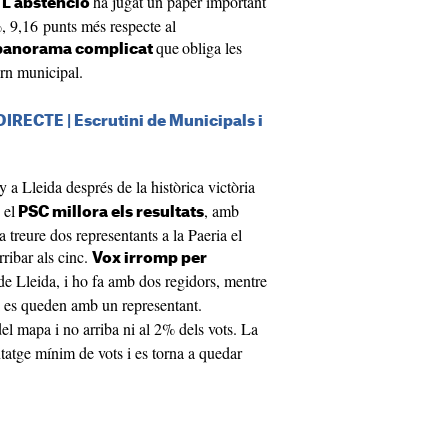
.
ha jugat un paper important
L'abstenció
, 9,16 punts més respecte al
que
obliga les
panorama complicat
rn municipal.
DIRECTE | Escrutini de Municipals i
y a Lleida després de la històrica victòria
 el
, amb
PSC millora els resultats
treure dos representants a la Paeria el
rribar als cinc.
Vox irromp per
e Lleida, i ho fa amb dos regidors, mentre
 i es queden amb un representant.
del mapa i no arriba ni al 2% dels vots. La
tge mínim de vots i es torna a quedar