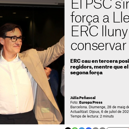
El PSC s
força a Lle
ERC lluny
conservar 
ERC cau en tercera pos
regidors, mentre que el 
segona força
Júlia Peñascal
Foto:
Europa Press
Barcelona. Diumenge, 28 de maig d
Actualitzat: Dijous, 6 de juliol de 20
Temps de lectura: 2 minuts