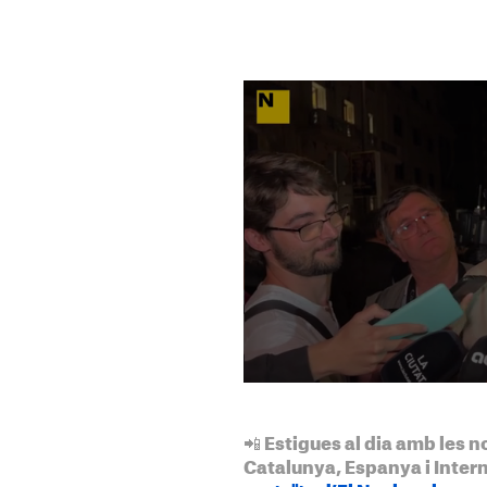
📲 Estigues al dia amb les n
Catalunya, Espanya i Inter