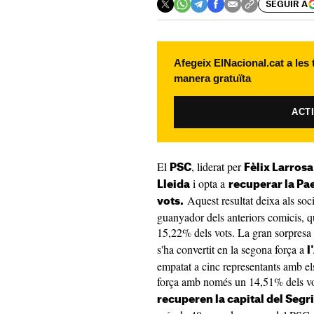
SEGUIR A
Afegeix ElNacional.cat a les
manera gratuïta
ACT
El
, liderat per
PSC
Fèlix Larrosa
i opta a
Lleida
recuperar la Pa
Aquest resultat deixa als soci
vots.
guanyador dels anteriors comicis, q
15,22% dels vots. La gran sorpresa d
s'ha convertit en la segona força a
l
empatat a cinc representants amb el
força amb només un 14,51% dels vo
recuperen la capital del Segr