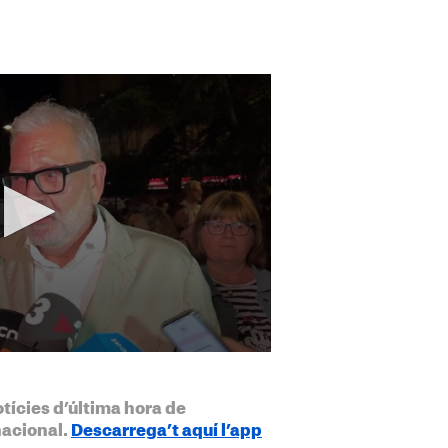
otícies d’última hora de
nacional.
Descarrega’t aquí l’app