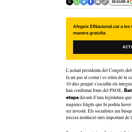
SEGUIR A
Afegeix ElNacional.cat a les
manera gratuïta
ACT
L’actual presidenta del Congrés del
fa un pas al costat i es retira de la 
10 dies perquè s’escullin els integ
han confirmat fonts del PSOE,
Bat
davant d’una legislatura que
etapa
majories fràgils que hi podria hav
ser investit. Els socialistes ara bus
tercera institució més important de l