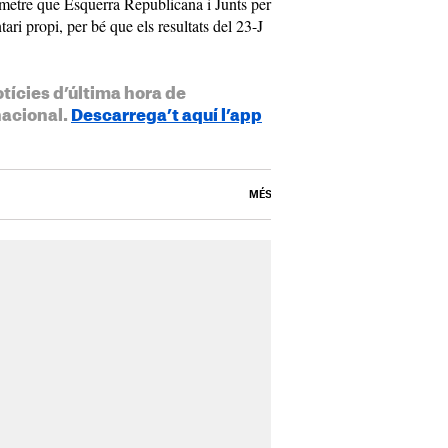
metre que Esquerra Republicana i Junts per
ri propi, per bé que els resultats del 23-J
otícies d’última hora de
nacional.
Descarrega’t aquí l’app
MÉS