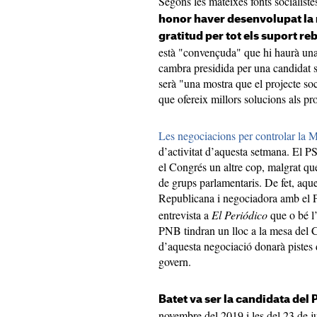
Segons les mateixes fonts socialist
honor haver desenvolupat la 
gratitud per tot els suport re
està "convençuda" que hi haurà una 
cambra presidida per una candidat so
serà "una mostra que el projecte so
que ofereix millors solucions als pr
Les negociacions per controlar la 
d’activitat d’aquesta setmana. El 
el Congrés un altre cop, malgrat qu
de grups parlamentaris. De fet, aque
Republicana i negociadora amb el
entrevista a
El Periódico
que o bé l
PNB tindran un lloc a la mesa del C
d’aquesta negociació donarà pistes
govern.
Batet va ser la candidata del
novembre del 2019 i les del 23 de ju