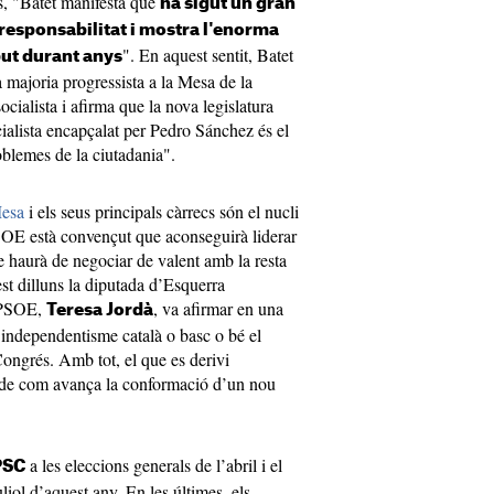
es, "Batet manifesta que
ha sigut un gran
responsabilitat i mostra l'enorma
". En aquest sentit, Batet
but durant anys
majoria progressista a la Mesa de la
cialista i afirma que la nova legislatura
cialista encapçalat per Pedro Sánchez és el
oblemes de la ciutadania".
Mesa
i els seus principals càrrecs són el nucli
PSOE està convençut que aconseguirà liderar
e haurà de negociar de valent amb la resta
st dilluns la diputada d’Esquerra
 PSOE,
, va afirmar en una
Teresa Jordà
’independentisme català o basc o bé el
ongrés. Amb tot, el que es derivi
 de com avança la conformació d’un nou
a les eleccions generals de l’abril i el
 PSC
liol d’aquest any. En les últimes, els