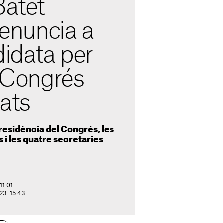
Batet
 renuncia a
didata per
l Congrés
ats
 presidència del Congrés, les
 i les quatre secretaries
11:01
023. 15:43