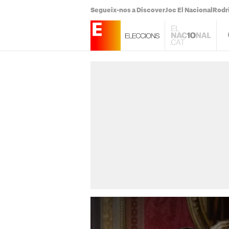
Segueix-nos a Discover
Joc El Nacional
Rodr