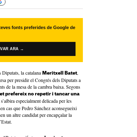
 teves fonts preferides de Google de
IVAR ARA →
s Diputats, la catalana
,
Meritxell Batet
cursa per presidir el Congrés dels Diputats a
rants de la mesa de la cambra baixa. Segons
et prefereix no repetir i tancar una
 s’albira especialment delicada per les
er en cas que Pedro Sánchez aconsegueixi
quen un altre candidat per encapçalar la
’Estat.