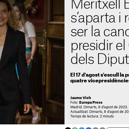
Meritxell 
s’aparta i
ser la can
presidir e
dels Diput
El 17 d'agost s'escull la
quatre vicepresidències
Jaume Vich
Foto:
Europa Press
Madrid. Dimarts, 8 d'agost de 2023. 
Actualitzat: Dimarts, 8 d'agost de 2
Temps de lectura: 2 minuts