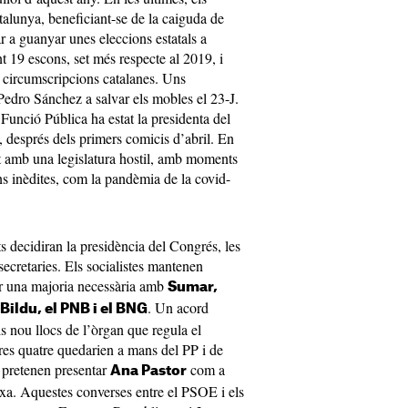
atalunya, beneficiant-se de la caiguda de
 a guanyar unes eleccions estatals a
 19 escons, set més respecte al 2019, i
e circumscripcions catalanes. Uns
 Pedro Sánchez a salvar els mobles el 23-J.
i Funció Pública ha estat la presidenta del
 després dels primers comicis d’abril. En
t amb una legislatura hostil, amb moments
ns inèdites, com la pandèmia de la covid-
s decidiran la presidència del Congrés, les
secretaries. Els socialistes mantenen
ir una majoria necessària amb
Sumar,
. Un acord
Bildu, el PNB i el BNG
ls nou llocs de l’òrgan que regula el
res quatre quedarien a mans del PP i de
 pretenen presentar
com a
Ana Pastor
ixa. Aquestes converses entre el PSOE i els