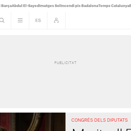
i Barça
Abdul El-Sayed
Imatges Sol
Incendi pis Badalona
Temps Catalunya
CONGRÉS DELS DIPUTATS