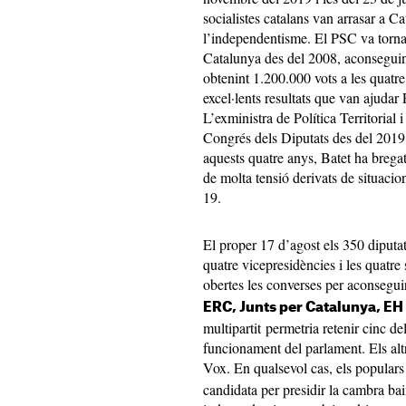
socialistes catalans van arrasar a C
l’independentisme. El PSC va tornar
Catalunya des del 2008, aconseguint
obtenint 1.200.000 vots a les quatr
excel·lents resultats que van ajudar
L’exministra de Política Territorial 
Congrés dels Diputats des del 2019,
aquests quatre anys, Batet ha brega
de molta tensió derivats de situacio
19.
El proper 17 d’agost els 350 diputat
quatre vicepresidències i les quatre 
obertes les converses per aconsegu
ERC, Junts per Catalunya, EH 
multipartit permetria retenir cinc de
funcionament del parlament. Els alt
Vox. En qualsevol cas, els populars
candidata per presidir la cambra ba