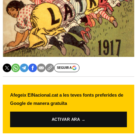
SEGUIR A
Afegeix ElNacional.cat a les teves fonts preferides de
Google de manera gratuïta
ACTIVAR ARA →