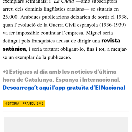
exemplars setmanals; i
La Chala
―amb subscriptors
arreu dels dominis lingüístics catalans― se situaria en
25.000. Ambdues publicacions deixarien de sortir el 1938,
quan l’evolució de la Guerra Civil espanyola (1936-1939)
va fer impossible continuar l’empresa. Miguel seria
detingut pels franquistes acusat de dirigir una
revista
, i seria torturat obligant-lo, fins i tot, a menjar-
satànica
se un exemplar de la publicació.
📲 Estigues al dia amb les notícies d’última
hora de Catalunya, Espanya i Internacional.
Descarrega’t aquí l’app gratuïta d’El Nacional
HISTÒRIA
FRANQUISME