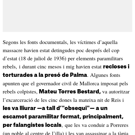
Segons les fonts documentals, les víctimes d’aquella
massacre havien estat detingudes poc després del cop
d’estat (18 de juliol de 1936) per elements paramilitars
rebels, i durant cinc mesos i mig havien estat
recloses i
. Algunes fonts
torturades a la presó de Palma
apunten que el governador civil de Mallorca imposat pels
rebels colpistes,
va autoritzar
Mateu Torres Bestard,
l’excarceració de les cinc dones la mateixa nit de Reis i
les va lliurar —a tall d’"obsequi"— a un
escamot paramilitar format, principalment,
, que les va conduir a Porreres
per falangistes locals
(un poble al centre de l’illa) i les van assassinar a la tàpia