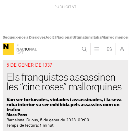
Segueix-nos a Discover
Joc El Nacional
Ultimàtum Itàlia
Marroc menors
5 DE GENER DE 1937
Els franquistes assassinen
les “cinc roses” mallorquines
Van ser torturades, violades i assassinades, i la seva
roba interior va ser exhibida pels assassins com un
trofeu
Marc Pons
Barcelona. Dijous, 5 de gener de 2023. 00:00
Temps de lectura: 1 minut