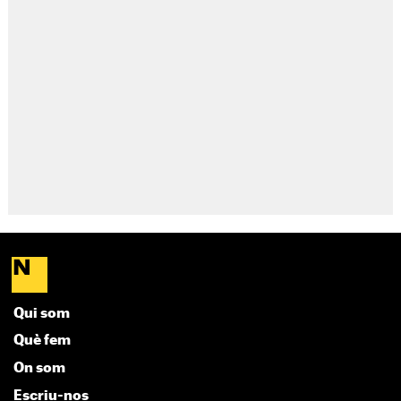
Qui som
Què fem
On som
Escriu-nos