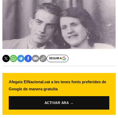
SEGUIR A
Afegeix ElNacional.cat a les teves fonts preferides de
Google de manera gratuïta
ACTIVAR ARA →