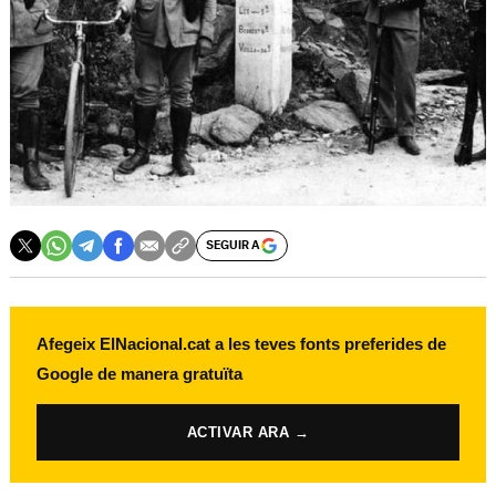
SEGUIR A
Afegeix ElNacional.cat a les teves fonts preferides de
Google de manera gratuïta
ACTIVAR ARA →