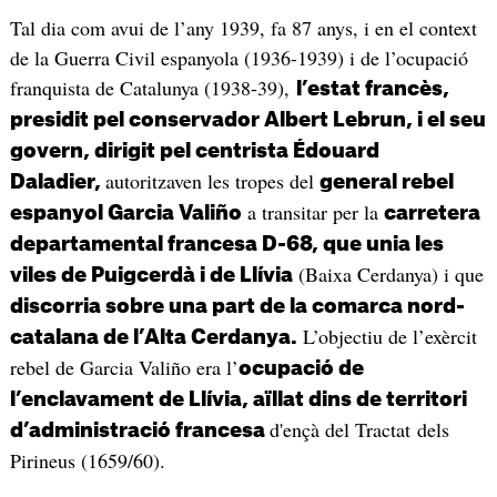
Tal dia com avui de l’any 1939, fa 87 anys, i en el context
de la Guerra Civil espanyola (1936-1939) i de l’ocupació
franquista de Catalunya (1938-39),
l’estat francès,
presidit pel conservador Albert Lebrun, i el seu
govern, dirigit pel centrista Édouard
autoritzaven les tropes del
Daladier,
general rebel
a transitar per la
espanyol Garcia Valiño
carretera
departamental francesa D-68, que unia les
(Baixa Cerdanya) i que
viles de Puigcerdà i de Llívia
discorria sobre una part de la comarca nord-
L’objectiu de l’exèrcit
catalana de l’Alta Cerdanya.
rebel de Garcia Valiño era l’
ocupació de
l’enclavament de Llívia, aïllat dins de territori
d'ençà del Tractat dels
d’administració francesa
Pirineus (1659/60).