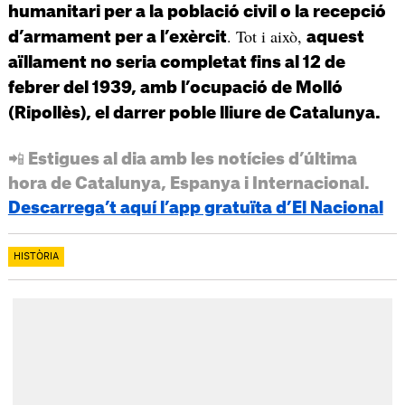
humanitari per a la població civil o la recepció
. Tot i això,
d’armament per a l’exèrcit
aquest
aïllament no seria completat fins al 12 de
febrer del 1939, amb l’ocupació de Molló
(Ripollès), el darrer poble lliure de Catalunya.
📲 Estigues al dia amb les notícies d’última
hora de Catalunya, Espanya i Internacional.
Descarrega’t aquí l’app gratuïta d’El Nacional
HISTÒRIA