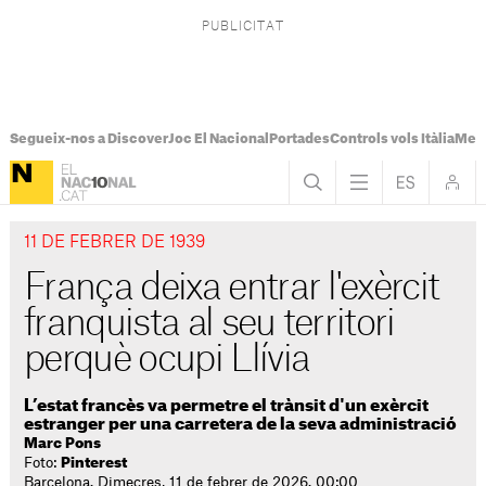
Segueix-nos a Discover
Joc El Nacional
Portades
Controls vols Itàlia
Mes
11 DE FEBRER DE 1939
França deixa entrar l'exèrcit
franquista al seu territori
perquè ocupi Llívia
L’estat francès va permetre el trànsit d'un exèrcit
estranger per una carretera de la seva administració
Marc Pons
Foto:
Pinterest
Barcelona. Dimecres, 11 de febrer de 2026. 00:00