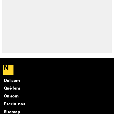
Qui som
Què fem
On som
Escriu-nos
Sitemap