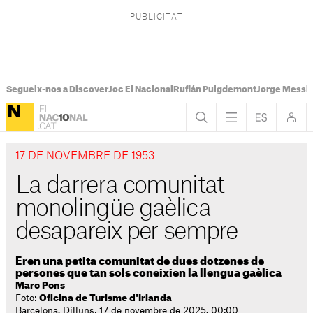
Segueix-nos a Discover
Joc El Nacional
Rufián Puigdemont
Jorge Messi
17 DE NOVEMBRE DE 1953
La darrera comunitat
monolingüe gaèlica
desapareix per sempre
Eren una petita comunitat de dues dotzenes de
persones que tan sols coneixien la llengua gaèlica
Marc Pons
Foto:
Oficina de Turisme d'Irlanda
Barcelona. Dilluns, 17 de novembre de 2025. 00:00