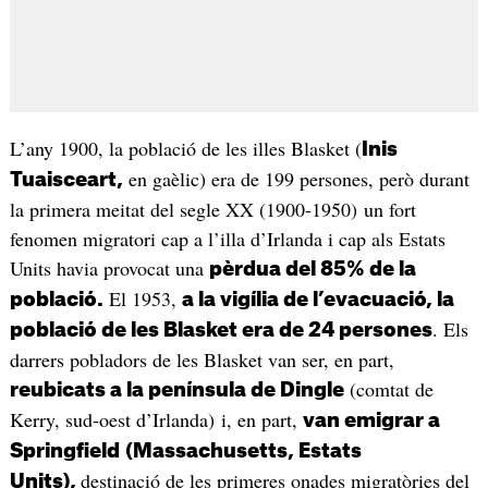
L’any 1900, la població de les illes Blasket (
Inis
en gaèlic) era de 199 persones, però durant
Tuaisceart,
la primera meitat del segle XX (1900-1950) un fort
fenomen migratori cap a l’illa d’Irlanda i cap als Estats
Units havia provocat una
pèrdua del 85% de la
El 1953,
població.
a la vigília de l’evacuació, la
. Els
població de les Blasket era de 24 persones
darrers pobladors de les Blasket van ser, en part,
(comtat de
reubicats a la península de Dingle
Kerry, sud-oest d’Irlanda) i, en part,
van emigrar a
Springfield
(Massachusetts, Estats
destinació de les primeres onades migratòries del
Units),