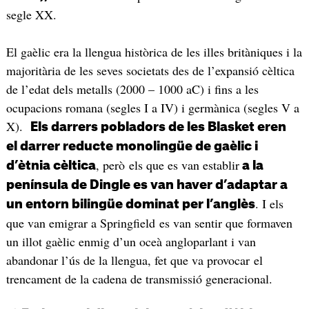
segle XX.
El gaèlic era la llengua històrica de les illes britàniques i la
majoritària de les seves societats des de l’expansió cèltica
de l’edat dels metalls (2000 – 1000 aC) i fins a les
ocupacions romana (segles I a IV) i germànica (segles V a
X).
Els darrers pobladors de les Blasket eren
el darrer reducte monolingüe de gaèlic i
, però els que es van establir
d’ètnia cèltica
a la
península de Dingle es van haver d’adaptar a
. I els
un entorn bilingüe dominat per l’anglès
que van emigrar a Springfield es van sentir que formaven
un illot gaèlic enmig d’un oceà angloparlant i van
abandonar l’ús de la llengua, fet que va provocar el
trencament de la cadena de transmissió generacional.