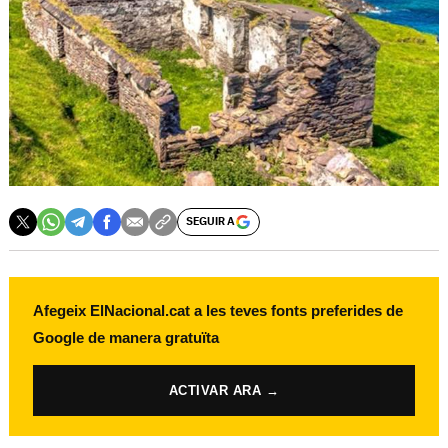
SEGUIR A
Afegeix ElNacional.cat a les teves fonts preferides de
Google de manera gratuïta
ACTIVAR ARA →