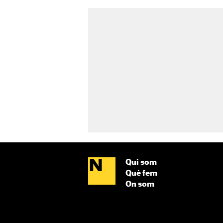
Qui som
Què fem
On som