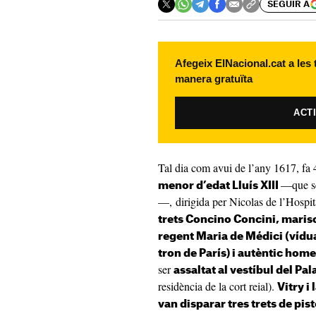
SEGUIR A
Afegeix ElNacional.cat a les
manera gratuïta
ACT
Tal dia com avui de l’any 1617, fa 
—que se
menor d’edat Lluís XIII
—, dirigida per Nicolas de l’Hosp
trets Concino Concini, marisca
regent Maria de Médici (vídua
tron de París) i autèntic home
ser
assaltat al vestíbul del Pa
residència de la cort reial).
Vitry i 
van disparar tres trets de pisto