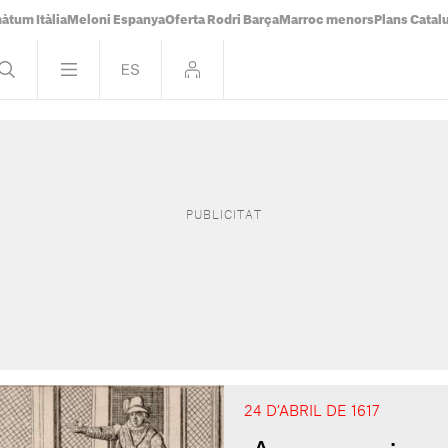
àtum Itàlia
Meloni Espanya
Oferta Rodri Barça
Marroc menors
Plans Catal
24 D’ABRIL DE 1617