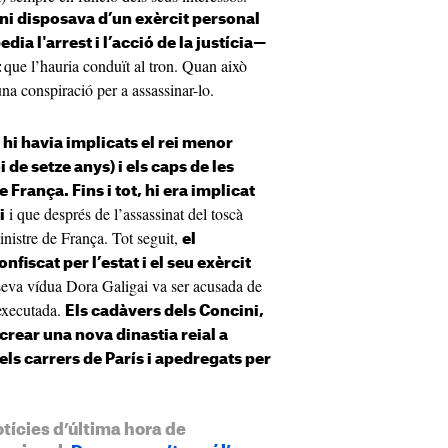
ni disposava d’un exèrcit personal
ia l'arrest i l’acció de la justícia—
que l’hauria conduït al tron. Quan això
t
na conspiració per a assassinar-lo.
i
hi havia implicats el rei menor
i de setze anys) i els caps de les
 França. Fins i tot, hi era implicat
i que després de l’assassinat del toscà
i
inistre de França. Tot seguit,
el
fiscat per l’estat i el seu exèrcit
seva vídua Dora Galigai va ser acusada de
 executada.
Els cadàvers dels Concini,
crear una nova dinastia reial a
els carrers de París i apedregats per
otícies d’última hora de