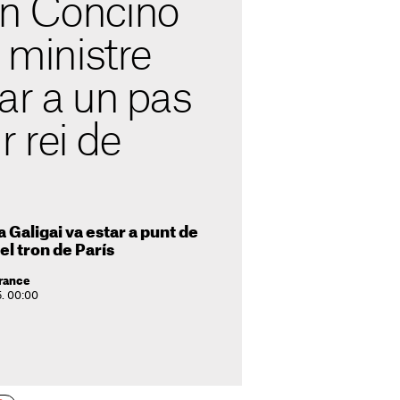
n Concino
l ministre
ar a un pas
r rei de
 Galigai va estar a punt de
el tron de París
France
5. 00:00