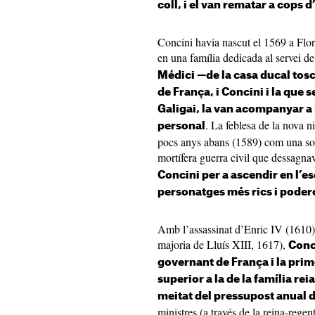
coll, i el van rematar a cops 
Concini havia nascut el 1569 a Flor
en una família dedicada al servei de
Médici —de la casa ducal tosc
de França, i Concini i la que 
Galigai, la van acompanyar a 
. La feblesa de la nova n
personal
pocs anys abans (1589) com una so
mortífera guerra civil que dessagnava
Concini per a ascendir en l’es
personatges més rics i poder
Amb l’assassinat d’Enric IV (1610) 
majoria de Lluís XIII, 1617),
Conci
governant de França i la prime
superior a la de la família rei
meitat del pressupost anual d
ministres (a través de la reina-regen