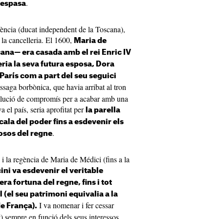
.
d’espasa
ència (ducat independent de la Toscana),
 la cancelleria. El 1600,
Maria de
ana— era casada amb el rei Enric IV
seria la seva futura esposa, Dora
París com a part del seu seguici
issaga borbònica, que havia arribat al tron
lució de compromís per a acabar amb una
 el país, seria aprofitat per
la parella
cala del poder fins a esdevenir els
.
osos del regne
i la regència de Maria de Médici (fins a la
ni va esdevenir el veritable
ra fortuna del regne, fins i tot
al (el seu patrimoni equivalia a la
I va nomenar i fer cessar
e França).
t) sempre en funció dels seus interessos.