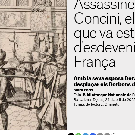
Assassine
Concini, e
que va est
d'esdeveni
França
Amb la seva esposa Dora
desplaçar els Borbons d
Marc Pons
Foto:
Bibliothèque Nationale de 
Barcelona. Dijous, 24 d'abril de 202
Temps de lectura: 2 minuts