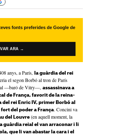
 teves fonts preferides de Google de
IVAR ARA →
408 anys, a París,
la guàrdia del rei
ria el segon Borbó al tron de París
ital —baró de Vitry—,
assassinava a
l de França, favorit de la reina-
 del rei Enric IV, primer Borbó al
. Concini va
 fort del poder a França
(en aquell moment, la
lau del Louvre
la guàrdia reial el van arraconar i li
la, que li van abastar la cara i el