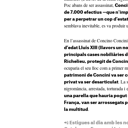
Poc abans de ser assassinat,
Conci
de 7.000 efectius —que n'imped
per a perpetrar un cop d’esta
semblava inevitable, es va produir u
En l’assassinat de Concino Concin
d’edat Lluís XIII (llavors un no
principals cases nobiliàries de
Richelieu, protegit de Concin
ocuparia el seu lloc com a primer m
patrimoni de Concini va ser con
. La 
privat va ser desarticulat
nigromància, arrestada, torturada i
una parella que hauria pogut 
França, van ser arrossegats p
.
la multitud
📲 Estigues al dia amb les n