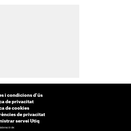
s i condicions d'ús
ca de privacitat
ica de cookies
rències de privacitat
istrar servei Utiq
laboració de: