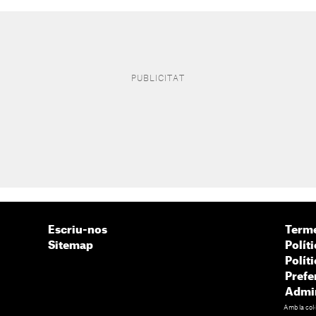
Escriu-nos
Terme
Sitemap
Políti
Polít
Prefe
Admin
Amb la col·