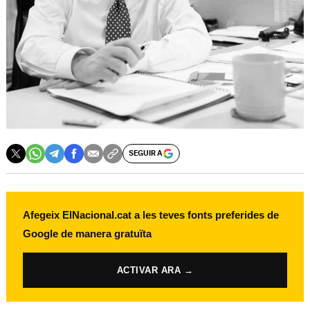
SEGUIR A
Afegeix ElNacional.cat a les teves fonts preferides de
Google de manera gratuïta
ACTIVAR ARA →