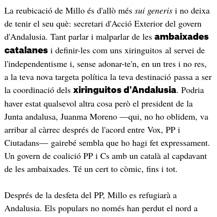
La reubicació de Millo és d'allò més
sui generis
i no deixa
de tenir el seu què: secretari d'Acció Exterior del govern
d'Andalusia. Tant parlar i malparlar de les
ambaixades
i definir-les com uns xiringuitos al servei de
catalanes
l'independentisme i, sense adonar-te'n, en un tres i no res,
a la teva nova targeta política la teva destinació passa a ser
la coordinació dels
. Podria
xiringuitos d'Andalusia
haver estat qualsevol altra cosa però el president de la
Junta andalusa, Juanma Moreno ―qui, no ho oblidem, va
arribar al càrrec després de l'acord entre Vox, PP i
Ciutadans― gairebé sembla que ho hagi fet expressament.
Un govern de coalició PP i Cs amb un català al capdavant
de les ambaixades. Té un cert to còmic, fins i tot.
Després de la desfeta del PP, Millo es refugiarà a
Andalusia. Els populars no només han perdut el nord a