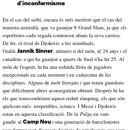
d'inconformisme
En el cas del serbi, encara és més meritori que el cas del
tennista australià, que va guanyar 8 Grand Slam, ja que els
esportistes cada vegada comencen abans la seva carrera.
De fet, el rival de Djokovic a les semifinals,
l'italià
, número u del món, té 24 anys i el
Jannik Sinner
canadenc a qui ha guanyat a quarts de final n'ha fet 25. Al
món de l'esport, hi ha una reduïda llista de jugadors
excepcionals en cada moment i en cadascuna de les
disciplines. Alguns de molt llorejats i que tenen guardons
que difícilment altres aconseguiran obtenir. Després hi ha
els que transcendeixen aquest reduït rànquing, els que són
quelcom més: irrepetibles, icònics. I Messi i Djokovic
estan en aquesta classificació. De la
Pulga
en vam
gaudir al
i una generació de barcelonistes
Camp Nou
vam formar part d'aquesta història de privilegiats que vam