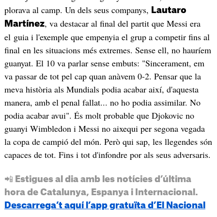
plorava al camp. Un dels seus companys,
Lautaro
, va destacar al final del partit que Messi era
Martínez
el guia i l'exemple que empenyia el grup a competir fins al
final en les situacions més extremes. Sense ell, no hauríem
guanyat. El 10 va parlar sense embuts: "Sincerament, em
va passar de tot pel cap quan anàvem 0-2. Pensar que la
meva història als Mundials podia acabar així, d'aquesta
manera, amb el penal fallat... no ho podia assimilar. No
podia acabar avui". És molt probable que Djokovic no
guanyi Wimbledon i Messi no aixequi per segona vegada
la copa de campió del món. Però qui sap, les llegendes són
capaces de tot. Fins i tot d'infondre por als seus adversaris.
📲 Estigues al dia amb les notícies d’última
hora de Catalunya, Espanya i Internacional.
Descarrega’t aquí l’app gratuïta d’El Nacional