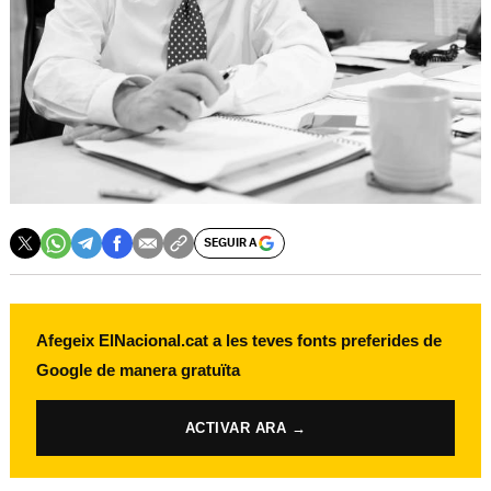
SEGUIR A
Afegeix ElNacional.cat a les teves fonts preferides de
Google de manera gratuïta
ACTIVAR ARA →