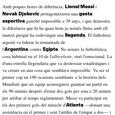
Amb poques hores de diferència,
i
Lionel Messi
protagonitzaven una
Novak Djokovic
gesta
gairebé impossible a 39 anys, i que demostra
esportiva
la diferència que hi ha quan hom ja només lluita amb ell
mateix perquè ha esdevingut una
. El futbolista
llegenda
argentí va liderar la remuntada de
l'
contra
. No només la futbolística,
Argentina
Egipte
cosa habitual en el 10 de l'
albiceleste
, sinó l'emocional. La
d'una estrella llegendària que va destrossar estadístiques i
va creure en una cosa que semblava impossible. Va ser el
primer cop en 190 ocasions semblants
a la història dels
Mundials que un equip aconsegueix guanyar un partit en
els 90 minuts després d'estar dos gols per sota a 20 minuts
per arribar al temps reglamentari. Messi va participar en
els dos primers gols del miracle d'
—donant una
Atlanta
assistència en el primer i sent l'artífex de l'empat a dos— i