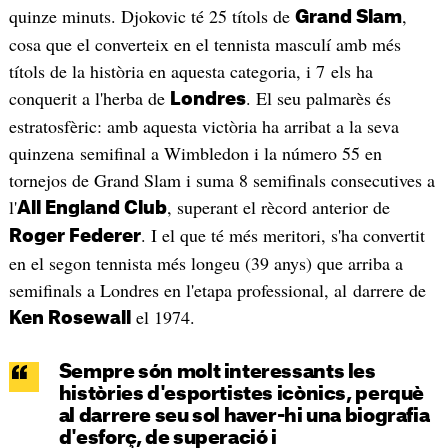
quinze minuts. Djokovic té 25 títols de
,
Grand Slam
cosa que el converteix en el tennista masculí amb més
títols de la història en aquesta categoria, i 7 els ha
conquerit a l'herba de
. El seu palmarès és
Londres
estratosfèric: amb aquesta victòria ha arribat a la seva
quinzena semifinal a Wimbledon
i la número 55 en
tornejos de Grand Slam i suma 8 semifinals consecutives
a
l'
, superant el rècord anterior de
All England Club
. I el que té més meritori, s'ha convertit
Roger Federer
en el segon tennista més longeu (39 anys) que arriba a
semifinals a Londres en l'etapa professional, al darrere de
el 1974.
Ken Rosewall
Sempre són molt interessants les
històries d'esportistes icònics, perquè
al darrere seu sol haver-hi una biografia
d'esforç, de superació i