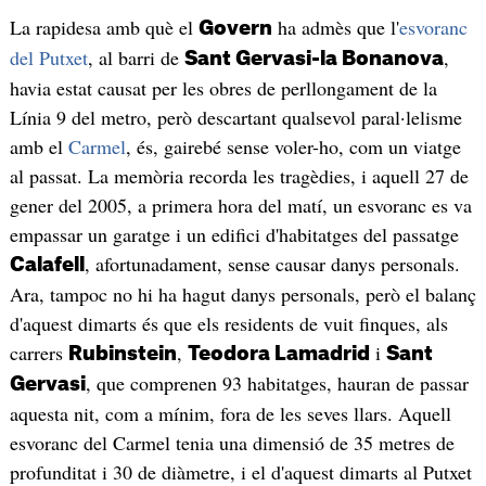
La rapidesa amb què el
ha admès que l'
esvoranc
Govern
del Putxet
, al barri de
,
Sant Gervasi-la Bonanova
havia estat causat per les obres de perllongament de la
Línia 9 del metro, però descartant qualsevol paral·lelisme
amb el
Carmel
, és, gairebé sense voler-ho, com un viatge
al passat. La memòria recorda les tragèdies, i aquell 27 de
gener del 2005, a primera hora del matí, un esvoranc es va
empassar un garatge i un edifici d'habitatges del passatge
, afortunadament, sense causar danys personals.
Calafell
Ara, tampoc no hi ha hagut danys personals, però el balanç
d'aquest dimarts és que els residents de vuit finques, als
carrers
,
i
Rubinstein
Teodora Lamadrid
Sant
, que comprenen 93 habitatges, hauran de passar
Gervasi
aquesta nit, com a mínim, fora de les seves llars. Aquell
esvoranc del Carmel tenia una dimensió de 35 metres de
profunditat i 30 de diàmetre, i el d'aquest dimarts al Putxet