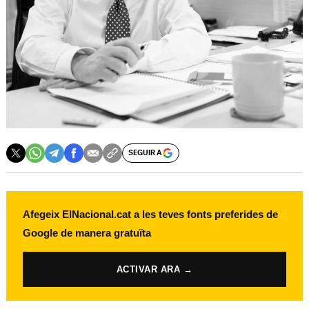
SEGUIR A
Afegeix ElNacional.cat a les teves fonts preferides de
Google de manera gratuïta
ACTIVAR ARA →