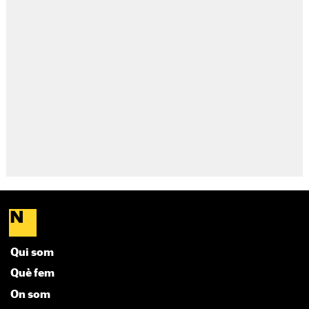
Qui som
Què fem
On som