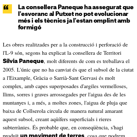
La consellera Paneque ha assegurat que
l'esvoranc al Putxet no pot evolucionar
més i els tècnics ja l'estan omplint amb
formigó
Les obres realitzades per a la construcció i perforació de
l'L-9 són, segons ha explicat la consellera de Territori
, molt diferents de com es treballava el
Sílvia Paneque
2005. L'únic que no ha canviat és que el subsol de la ciutat
a l'Eixample, Gràcia o Sarrià-Sant Gervasi és molt
complex, amb capes superposades d'argiles vermelloses,
llims, sorres i graves
arrossegades per l'aigua des de les
muntanyes i, a més, a moltes zones, l'aigua de pluja que
baixa de Collserola circula de manera natural amarant
aquest subsol, creant aqüífers superficials i rieres
subterrànies. És probable que, en conseqüència, s'hagi
produït
, cosa que podrem
un moviment de terres