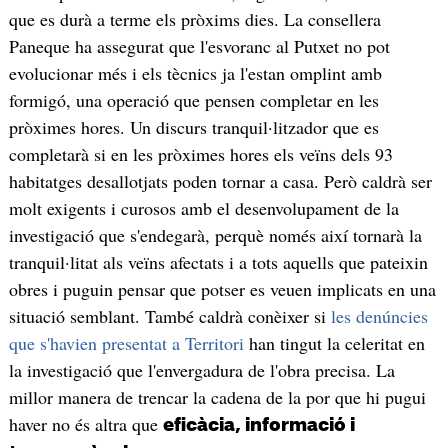
que es durà a terme els pròxims dies. La consellera
Paneque ha assegurat que l'esvoranc al Putxet no pot
evolucionar més i els tècnics ja l'estan omplint amb
formigó, una operació que pensen completar en les
pròximes hores. Un discurs tranquil·litzador que es
completarà si en les pròximes hores els veïns dels 93
habitatges desallotjats poden tornar a casa. Però caldrà ser
molt exigents i curosos amb el desenvolupament de la
investigació que s'endegarà, perquè només així tornarà la
tranquil·litat als veïns afectats i a tots aquells que pateixin
obres i puguin pensar que potser es veuen implicats en una
situació semblant. També caldrà conèixer si
les denúncies
que s'havien presentat a Territori
han tingut la celeritat en
la investigació que l'envergadura de l'obra precisa. La
millor manera de trencar la cadena de la por que hi pugui
haver no és altra que
eficàcia, informació i