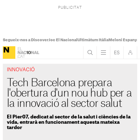
Segueix-nos a Discover
Joc El Nacional
Ultimàtum Itàlia
Meloni Espanya
INNOVACIÓ
Tech Barcelona prepara
l'obertura d'un nou hub per a
la innovació al sector salut
El Pier07, dedicat al sector de la salut i ciències de la
vida, entrarà en funcionament aquesta mateixa
tardor