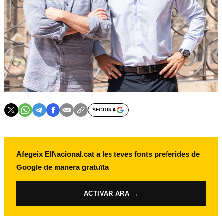
SEGUIR A
Afegeix ElNacional.cat a les teves fonts preferides de
Google de manera gratuïta
ACTIVAR ARA →