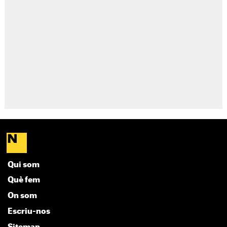
Qui som
Què fem
On som
Escriu-nos