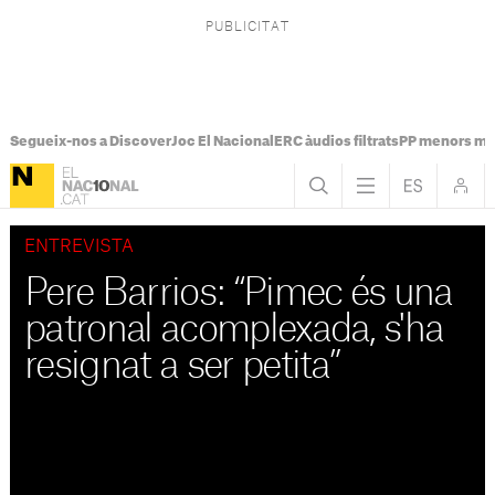
Segueix-nos a Discover
Joc El Nacional
ERC àudios filtrats
PP menors mi
ENTREVISTA
Pere Barrios: “Pimec és una
patronal acomplexada, s'ha
resignat a ser petita”