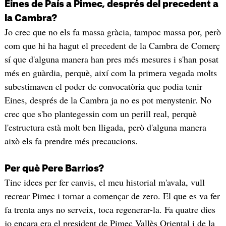
Eines de País a Pimec, després del precedent a
la Cambra?
Jo crec que no els fa massa gràcia, tampoc massa por, però
com que hi ha hagut el precedent de la Cambra de Comerç
sí que d'alguna manera han pres més mesures i s'han posat
més en guàrdia, perquè, així com la primera vegada molts
subestimaven el poder de convocatòria que podia tenir
Eines, després de la Cambra ja no es pot menystenir. No
crec que s'ho plantegessin com un perill real, perquè
l'estructura està molt ben lligada, però d'alguna manera
això els fa prendre més precaucions.
Per què Pere Barrios?
Tinc idees per fer canvis, el meu historial m'avala, vull
recrear Pimec i tornar a començar de zero. El que es va fer
fa trenta anys no serveix, toca regenerar-la. Fa quatre dies
jo encara era el president de Pimec Vallès Oriental i de la