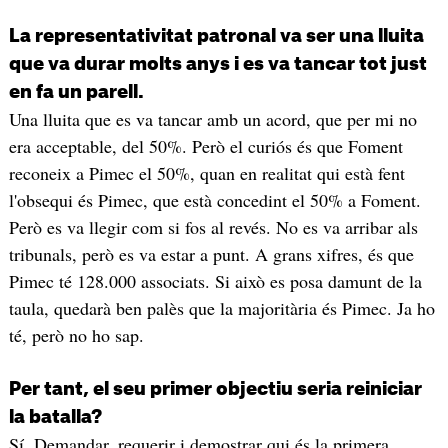
La representativitat patronal va ser una lluita
que va durar molts anys i es va tancar tot just
en fa un parell.
Una lluita que es va tancar amb un acord, que per mi no
era acceptable, del 50%. Però el curiós és que Foment
reconeix a Pimec el 50%, quan en realitat qui està fent
l'obsequi és Pimec, que està concedint el 50% a Foment.
Però es va llegir com si fos al revés. No es va arribar als
tribunals, però es va estar a punt. A grans xifres, és que
Pimec té 128.000 associats. Si això es posa damunt de la
taula, quedarà ben palès que la majoritària és Pimec. Ja ho
té, però no ho sap.
Per tant, el seu primer objectiu seria reiniciar
la batalla?
Sí. Demandar, requerir i demostrar qui és la primera