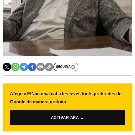
SEGUIR A
Afegeix ElNacional.cat a les teves fonts preferides de
Google de manera gratuïta
ACTIVAR ARA →