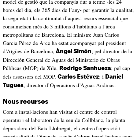
model de gestió que la companyia dur a terme -les 24
hores del dia, els 365 dies de l’any- per garantir la qualitat,
la seguretat i la continuïtat d’aquest recurs essencial que
consumeixen més de 3 milions d’habitants a l’àrea
metropolitana de Barcelona. El ministre Juan Carlos
Garcia Pérez de Arce ha estat acompanyat pel president
d’Aigües de Barcelona,
; pel director de la
Àngel Simón
Dirección General de Aguas del Ministerio de Obras
Públicas (MOP) de Xile,
; pel cap
Rodrigo Sanhueza
dels assessors del MOP,
; i
Carlos Estévez
Daniel
, director d’Operacions d’Aguas Andinas.
Tugues
Nous recursos
Com a instal·lacions han visitat el centre de control
operatiu i el laboratori de la seu de Collblanc, la planta
depuradora del Baix Llobregat, el centre d’operació i
serveis digitals Dinapsis, a més d’altres instal·lacions com