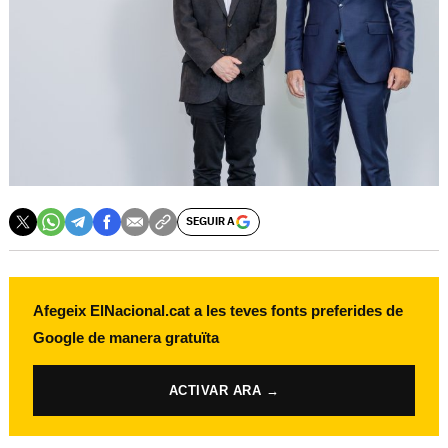
SEGUIR A
Afegeix ElNacional.cat a les teves fonts preferides de
Google de manera gratuïta
ACTIVAR ARA →