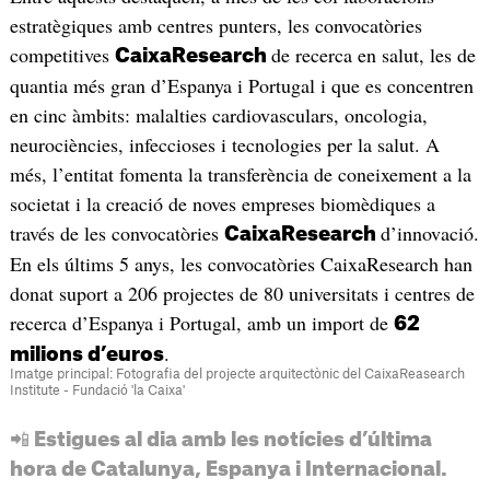
estratègiques amb centres punters, les convocatòries
competitives
de recerca en salut, les de
CaixaResearch
quantia més gran d’Espanya i Portugal i que es concentren
en cinc àmbits: malalties cardiovasculars, oncologia,
neurociències, infeccioses i tecnologies per la salut. A
més, l’entitat fomenta la transferència de coneixement a la
societat i la creació de noves empreses biomèdiques a
través de les convocatòries
d’innovació.
CaixaResearch
En els últims 5 anys, les convocatòries CaixaResearch han
donat suport a 206 projectes de 80 universitats i centres de
recerca d’Espanya i Portugal, amb un import de
62
.
milions d’euros
Imatge principal: Fotografia del projecte arquitectònic del CaixaReasearch
Institute - Fundació 'la Caixa'
📲 Estigues al dia amb les notícies d’última
hora de Catalunya, Espanya i Internacional.