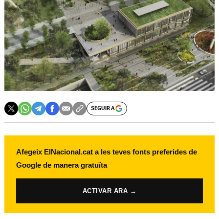
SEGUIR A
Afegeix ElNacional.cat a les teves fonts preferides de
Google de manera gratuïta
ACTIVAR ARA →