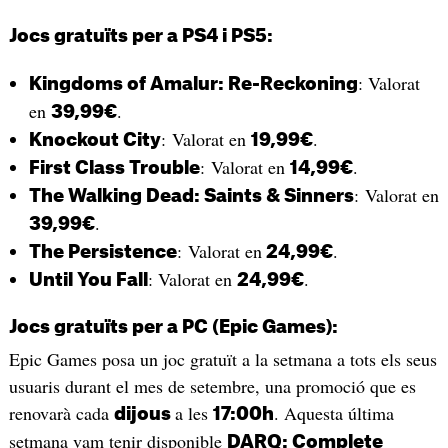
Jocs gratuïts per a PS4 i PS5:
: Valorat
Kingdoms of Amalur: Re-Reckoning
en
.
39,99€
: Valorat en
.
Knockout City
19,99€
: Valorat en
.
First Class Trouble
14,99€
: Valorat en
The Walking Dead: Saints & Sinners
.
39,99€
: Valorat en
.
The Persistence
24,99€
: Valorat en
.
Until You Fall
24,99€
Jocs gratuïts per a PC (Epic Games):
Epic Games posa un joc gratuït a la setmana a tots els seus
usuaris durant el mes de setembre, una promoció que es
renovarà cada
a les
. Aquesta última
dijous
17:00h
setmana vam tenir disponible
DARQ: Complete