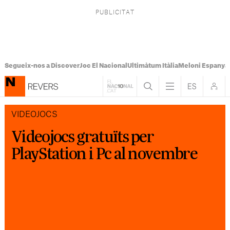
Segueix-nos a Discover
Joc El Nacional
Ultimàtum Itàlia
Meloni Espanya
VIDEOJOCS
Videojocs gratuïts per
PlayStation i Pc al novembre