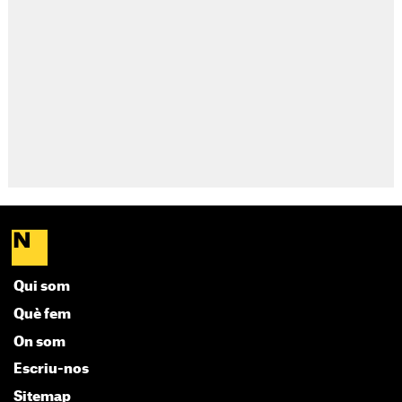
Qui som
Què fem
On som
Escriu-nos
Sitemap