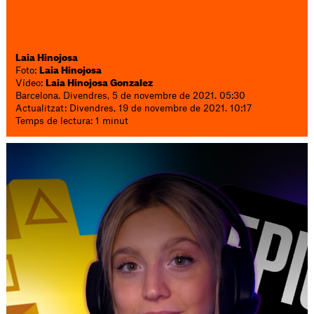
Laia Hinojosa
Foto:
Laia Hinojosa
Vídeo:
Laia Hinojosa Gonzalez
Barcelona. Divendres, 5 de novembre de 2021. 05:30
Actualitzat: Divendres, 19 de novembre de 2021. 10:17
Temps de lectura: 1 minut