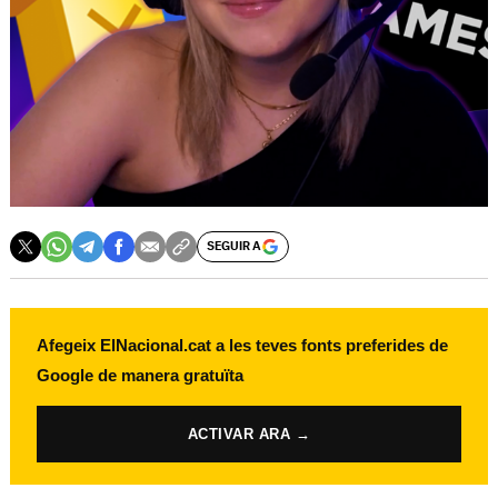
SEGUIR A
Afegeix ElNacional.cat a les teves fonts preferides de
Google de manera gratuïta
ACTIVAR ARA →