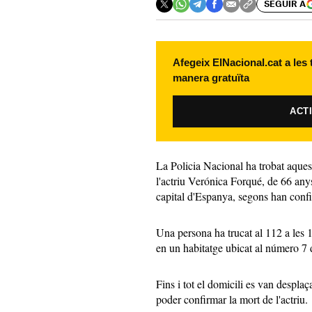
SEGUIR A
Afegeix ElNacional.cat a les
manera gratuïta
ACT
La Policia Nacional ha trobat aquest
l'actriu Verónica Forqué, de 66 anys,
capital d'Espanya, segons han confir
Una persona ha trucat al 112 a les 1
en un habitatge ubicat al número 7 d
Fins i tot el domicili es van despl
poder confirmar la mort de l'actriu.