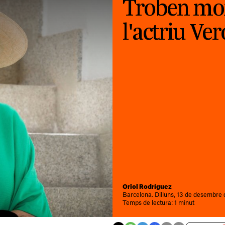
Troben mor
l'actriu Ve
Oriol Rodríguez
Barcelona. Dilluns, 13 de desembre 
Temps de lectura: 1 minut