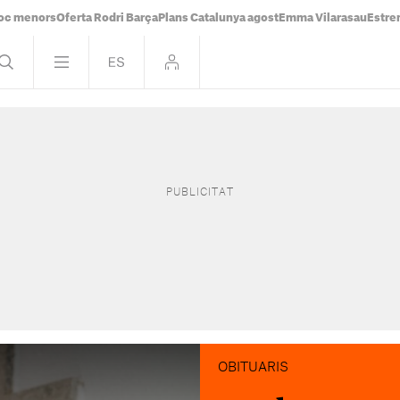
oc menors
Oferta Rodri Barça
Plans Catalunya agost
Emma Vilarasau
Estre
OBITUARIS