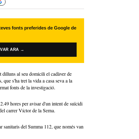
 teves fonts preferides de Google de
IVAR ARA →
 dilluns al seu domicili el cadàver de
 que s'ha tret la vida a casa seva a la
mat fonts de la investigació.
2.49 hores per avisar d'un intent de suïcidi
el carrer Víctor de la Serna.
açar sanitaris del Summa 112, que només van