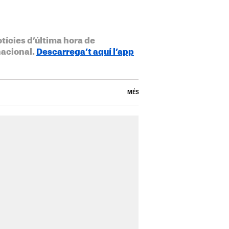
otícies d’última hora de
nacional.
Descarrega’t aquí l’app
MÉS