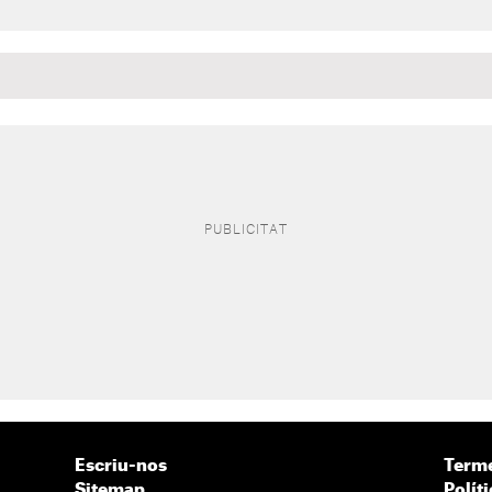
Escriu-nos
Terme
Sitemap
Políti