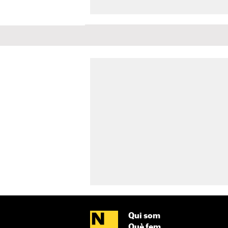
Qui som
Què fem