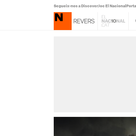
Segueix-nos a Discover
Joc El Nacional
Port