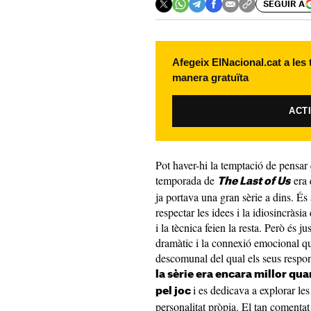
SEGUIR A
Afegeix ElNacional.cat a les
manera gratuïta
ACT
Pot haver-hi la temptació de pensar 
temporada de
era 
The Last of Us
ja portava una gran sèrie a dins. És a
respectar les idees i la idiosincràsia
i la tècnica feien la resta. Però és ju
dramàtic i la connexió emocional que
descomunal del qual els seus respon
la sèrie era encara millor qu
i es dedicava a explorar les
pel joc
personalitat pròpia. El tan comentat 