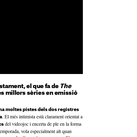
ustament, el que fa de
The
es millors sèries en emissió
a moltes pistes dels dos registres
. El més intimista està clarament orientat a
a
del videojoc i encerta de ple en la forma
cs
 temporada, vola especialment alt quan