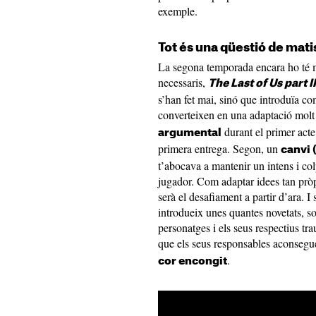
exemple.
Tot és una qüestió de mati
La segona temporada encara ho té mé
necessaris,
The Last of Us part I
s’han fet mai, sinó que introduïa c
converteixen en una adaptació molt
durant el primer acte
argumental
primera entrega. Segon, un
canvi 
t’abocava a mantenir un intens i col
jugador. Com adaptar idees tan pròp
serà el desafiament a partir d’ara. I
introdueix unes quantes novetats, so
personatges i els seus respectius tr
que els seus responsables aconseg
.
cor encongit