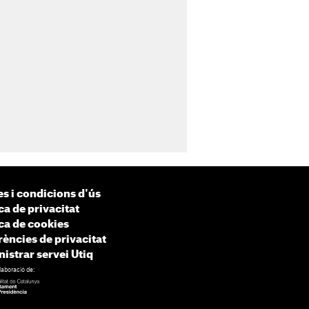
s i condicions d'ús
ca de privacitat
ica de cookies
rències de privacitat
istrar servei Utiq
laboració de: