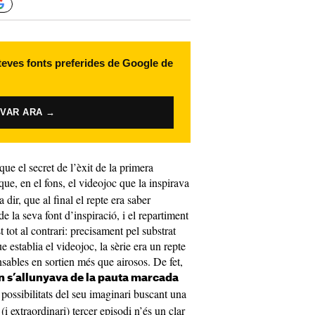
 teves fonts preferides de Google de
IVAR ARA →
que el secret de l’èxit de la primera
que, en el fons, el videojoc que la inspirava
 dir, que al final el repte era saber
 de la seva font d’inspiració, i el repartiment
st tot al contrari: precisament pel substrat
 establia el videojoc, la sèrie era un repte
sables en sortien més que airosos. De fet,
an s’allunyava de la pauta marcada
 possibilitats del seu imaginari buscant una
(i extraordinari) tercer episodi n’és un clar