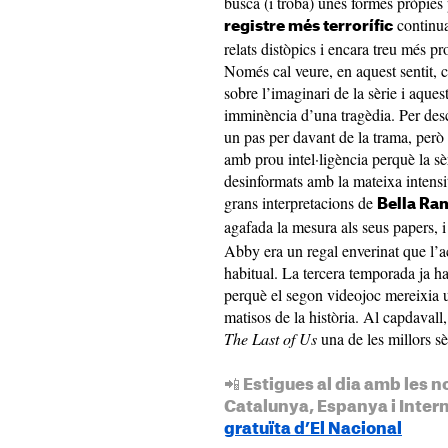
busca (i troba) unes formes pròpies 
continua
registre més terrorífic
relats distòpics i encara treu més pr
Només cal veure, en aquest sentit, 
sobre l’imaginari de la sèrie i aques
imminència d’una tragèdia. Per desc
un pas per davant de la trama, però
amb prou intel·ligència perquè la sèr
desinformats amb la mateixa intensit
grans interpretacions de
Bella Ra
agafada la mesura als seus papers, 
Abby era un regal enverinat que l’a
habitual. La tercera temporada ja ha
perquè el segon videojoc mereixia 
matisos de la història. Al capdavall,
The Last of Us
una de les millors sè
📲 Estigues al dia amb les n
Catalunya, Espanya i Inter
gratuïta d’El Nacional