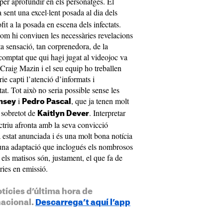
per aprofundir en els personatges. El
 sent una excel·lent posada al dia dels
ofit a la posada en escena dels infectats.
com hi conviuen les necessàries revelacions
ta sensació, tan corprenedora, de la
omptat que qui hagi jugat al videojoc va
 Craig Mazin i el seu equip ho treballen
ie capti l’atenció d’informats i
at. Tot això no seria possible sense les
i
, que ja tenen molt
msey
Pedro Pascal
i sobretot de
. Interpretar
Kaitlyn Dever
ctriu afronta amb la seva convicció
 estat anunciada i és una molt bona notícia
una adaptació que inclogués els nombrosos
 els matisos són, justament, el que fa de
ries en emissió.
otícies d’última hora de
nacional.
Descarrega’t aquí l’app