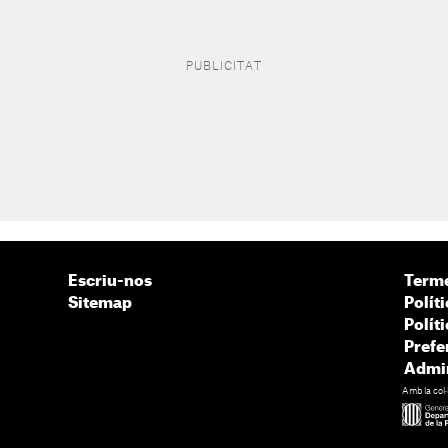
Escriu-nos
Terme
Sitemap
Políti
Polít
Prefe
Admin
Amb la col·