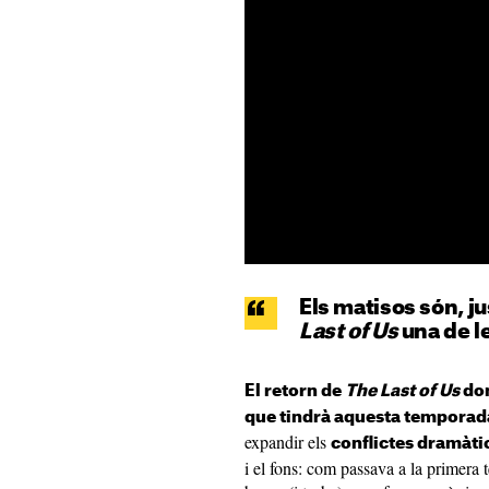
Els matisos són, j
Last of Us
una de l
El retorn de
The Last of Us
don
que tindrà aquesta temporad
expandir els
conflictes dramàti
i el fons: com passava a la primera