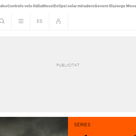
ades
Controls vols Itàlia
Messi
Eclipsi solar miradors
Govern Illa
Jorge Mess
SÈRIES