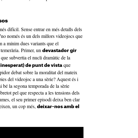
sos
s difícil. Sense entrar en més detalls dels
no només és un dels millors videojocs que
I
om a mínim dues variants que el
 temerària. Primer, un
devastador gir
 que subvertia el nucli dramàtic de la
que
(inesperat) de punt de vista
pidor debat sobre la moralitat del mateix
ies del videojoc a una sèrie? Aquest és i
 si bé la segona temporada de la sèrie
bretot pel que respecta a les tensions dels
aumes, el seu primer episodi deixa ben clar
ueixen, un cop més,
deixar-nos amb el