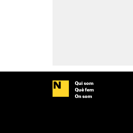
Qui som
Què fem
On som