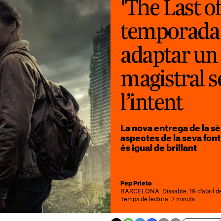
'The Last of
temporada 
adaptar un
magistral s
l’intent
La nova entrega de la s
aspectes de la seva font 
és igual de brillant
Pep Prieto
BARCELONA. Dissabte, 19 d'abril d
Temps de lectura: 2 minuts