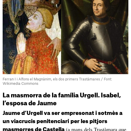
Ferran I i Alfons el Magnànim, els dos primers Trastàmares / Font:
Wikimedia Commons
La masmorra de la família Urgell. Isabel,
l’esposa de Jaume
Jaume d’Urgell va ser empresonat i sotmès a
un viacrucis penitenciari
per les pitjors
(a mans dels Trastàmara que
masmorres de Castella