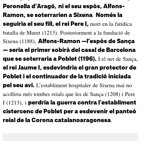
Peronella d’Aragó,
ni el seu espòs, Alfons-
.
Ramon, se soterrarien a Sixena
Només la
mort en la fatídica
seguiria el seu fill, el rei Pere I,
batalla de Muret (1213). Posteriorment a la fundació de
Sixena (1188),
Alfons-Ramon —l’espòs de Sança
— seria el primer sobirà del casal de Barcelona
I el net de Sança,
que se soterraria a Poblet (1196).
el rei Jaume I, esdevindria el gran protector de
Poblet i el continuador de la tradició iniciada
L’establiment hospitaler de Sixena mai no
pel seu avi.
acolliria més tombes reials que les de Sança (1208) i Pere
I (1213), i
perdria la guerra contra l’establiment
cistercenc de Poblet per a esdevenir el panteó
.
reial de la Corona catalanoaragonesa