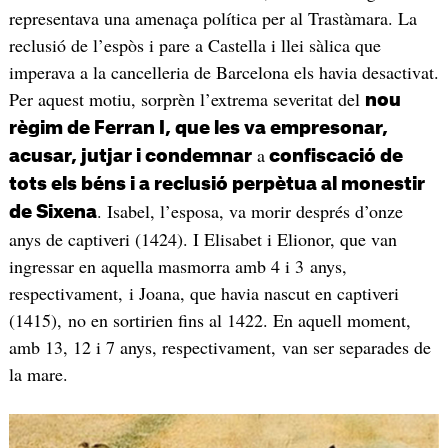
representava una amenaça política per al Trastàmara. La
reclusió de l’espòs i pare a Castella i llei sàlica que
imperava a la cancelleria de Barcelona els havia desactivat.
Per aquest motiu, sorprèn l’extrema severitat del
nou
règim de Ferran I, que les va empresonar,
a
acusar, jutjar i condemnar
confiscació de
tots els béns i a reclusió perpètua al monestir
. Isabel, l’esposa, va morir després d’onze
de Sixena
anys de captiveri (1424). I Elisabet i Elionor, que van
ingressar en aquella masmorra amb 4 i 3 anys,
respectivament, i Joana, que havia nascut en captiveri
(1415), no en sortirien fins al 1422. En aquell moment,
amb 13, 12 i 7 anys, respectivament, van ser separades de
la mare.