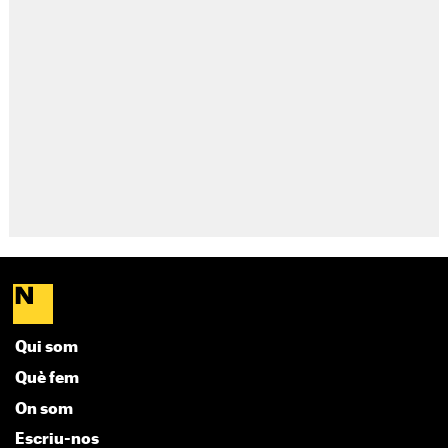
Qui som
Què fem
On som
Escriu-nos