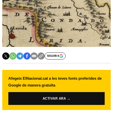
SEGUIR A
Afegeix ElNacional.cat a les teves fonts preferides de
Google de manera gratuïta
ACTIVAR ARA →