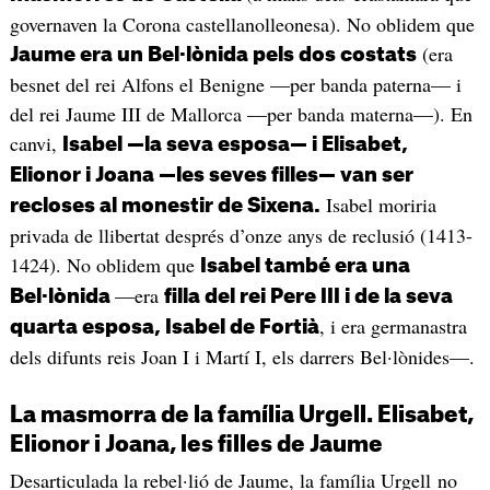
governaven la Corona castellanolleonesa). No oblidem que
(era
Jaume era un Bel·lònida pels dos costats
besnet del rei Alfons el Benigne —per banda paterna— i
del rei Jaume III de Mallorca —per banda materna—). En
canvi,
Isabel —la seva esposa— i Elisabet,
Elionor i Joana —les seves filles— van ser
Isabel moriria
recloses al monestir de Sixena.
privada de llibertat després d’onze anys de reclusió (1413-
1424). No oblidem que
Isabel també era una
—era
Bel·lònida
filla del rei Pere III i de la seva
, i era germanastra
quarta esposa, Isabel de Fortià
dels difunts reis Joan I i Martí I, els darrers Bel·lònides—.
La masmorra de la família Urgell. Elisabet,
Elionor i Joana, les filles de Jaume
Desarticulada la rebel·lió de Jaume, la família Urgell no