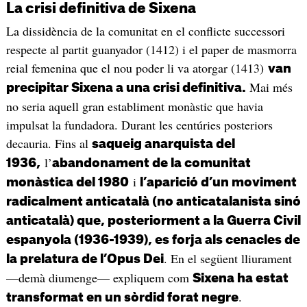
La crisi definitiva de Sixena
La dissidència de la comunitat en el conflicte successori
respecte al partit guanyador (1412) i el paper de masmorra
reial femenina que el nou poder li va atorgar (1413)
van
Mai més
precipitar Sixena a una crisi definitiva.
no seria aquell gran establiment monàstic que havia
impulsat la fundadora. Durant les centúries posteriors
decauria. Fins al
saqueig anarquista del
l’
1936,
abandonament de la comunitat
i
monàstica del 1980
l’aparició d’un moviment
radicalment anticatalà (no anticatalanista sinó
anticatalà) que, posteriorment a la Guerra Civil
espanyola (1936-1939), es forja als cenacles de
. En el següent lliurament
la prelatura de l’Opus Dei
—demà diumenge— expliquem com
Sixena ha estat
.
transformat en un sòrdid forat negre