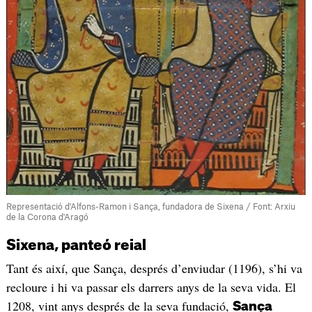
Representació d'Alfons-Ramon i Sança, fundadora de Sixena / Font: Arxiu
de la Corona d'Aragó
Sixena, panteó reial
Tant és així, que Sança, després d’enviudar (1196), s’hi va
recloure i hi va passar els darrers anys de la seva vida. El
1208, vint anys després de la seva fundació,
Sança