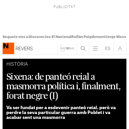
Segueix-nos a Discover
Joc El Nacional
Rufián Puigdemont
Jorge Messi
HISTÒRIA
Sixena: de panteó reial a
masmorra política i, finalment,
forat negre (I)
Va ser fundat per a esdevenir panteó reial, però va
perdre la seva particular guerra amb Poblet i va
acabar sent una masmorra