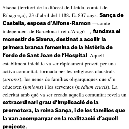
Sixena (territori de la diòcesi de Lleida, comtat de
Ribagorça), 23 d’abril del 1188. Fa 837 anys.
Sança de
—comte
Castella, esposa d’Alfons-Ramon
independent de Barcelona i rei d’Aragó—,
fundava el
monestir de Sixena, destinat a acollir la
primera branca femenina de la història de
. Aquell
l’orde de Sant Joan de l’Hospital
establiment iniciàtic va ser ràpidament proveït per una
activa comunitat, formada per les religioses claustrals
(
sorores
), les nenes de famílies oligàrquiques que s’hi
educaven (
iuniores
) i les serventes (
mèdium crucis
). La
celeritat amb què va ser creada aquella comunitat revela un
extraordinari grau d’implicació de la
promotora, la reina Sança, i de les famílies que
la van acompanyar en la realització d’aquell
projecte.