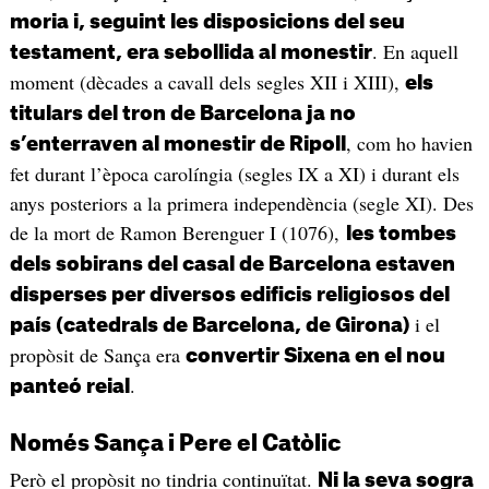
moria i, seguint les disposicions del seu
. En aquell
testament, era sebollida al monestir
moment (dècades a cavall dels segles XII i XIII),
els
titulars del tron de Barcelona ja no
, com ho havien
s’enterraven al monestir de Ripoll
fet durant l’època carolíngia (segles IX a XI) i durant els
anys posteriors a la primera independència (segle XI). Des
de la mort de Ramon Berenguer I (1076),
les tombes
dels sobirans del casal de Barcelona estaven
disperses per diversos edificis religiosos del
i el
país (catedrals de Barcelona, de Girona)
propòsit de Sança era
convertir Sixena en el nou
.
panteó reial
Només Sança i Pere el Catòlic
Però el propòsit no tindria continuïtat.
Ni la seva sogra