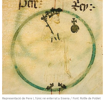
Representació de Pere I, l'únic rei enterrat a Sixena / Font: Rotlle de Poblet