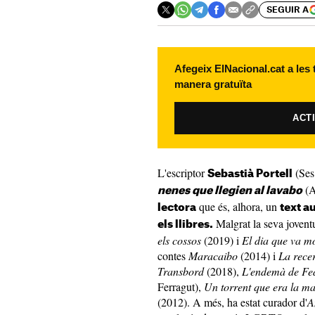
SEGUIR A
Afegeix ElNacional.cat a les
manera gratuïta
ACT
L'escriptor
(Ses
Sebastià Portell
(A
nenes que llegien al lavabo
que és, alhora, un
lectora
text a
Malgrat la seva joventu
els llibres.
els cossos
(2019) i
El dia que va m
contes
Maracaibo
(2014) i
La rece
Transbord
(2018),
L'endemà de Fe
Ferragut),
Un torrent que era la m
(2012). A més, ha estat curador d'
A