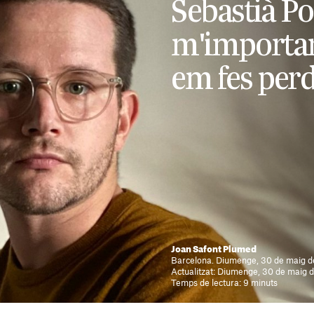
Sebastià Po
m'importari
em fes perd
Joan Safont Plumed
Barcelona. Diumenge, 30 de maig d
Actualitzat: Diumenge, 30 de maig d
Temps de lectura: 9 minuts