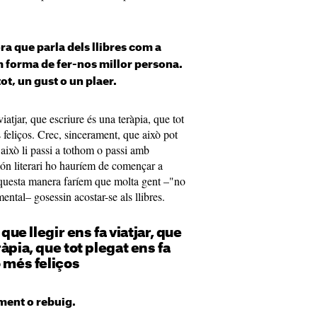
ora que parla dels llibres com a
m forma de fer-nos millor persona.
ot, un gust o un plaer.
 viatjar, que escriure és una teràpia, que tot
s feliços. Crec, sincerament, que això pot
això li passi a tothom o passi amb
món literari ho hauríem de començar a
aquesta manera faríem que molta gent –"no
ntal– gosessin acostar-se als llibres.
 que llegir ens fa viatjar, que
àpia, que tot plegat ens fa
o més feliços
ent o rebuig.