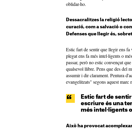
oblidar-ho.
Dessacralitzes la religió lect
curació, com a salvació o co
Defenses que llegir és, sobret
Estic fart de sentir que llegir ens fa
plegat ens fa més intel·ligents o mé
passar, però no estic convençut que 
qualsevol llibre. Pens que des del 
assumir i dir clarament. Pentura d'
evangelitzats" segons aquest marc me
Estic fart de sentir
escriure és una ter
més intel·ligents 
Això ha provocat acomplexam