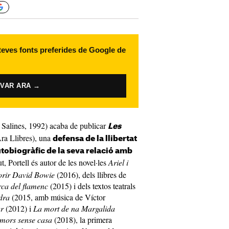
 teves fonts preferides de Google de
IVAR ARA →
 Salines, 1992) acaba de publicar
Les
ra Llibres), una
defensa de la llibertat
utobiogràfic de la seva relació amb
t, Portell és autor de les novel·les
Ariel i
orir David Bowie
(2016), dels llibres de
rca del flamenc
(2015) i dels textos teatrals
dra
(2015, amb música de Víctor
ar
(2012) i
La mort de na Margalida
mors sense casa
(2018), la primera