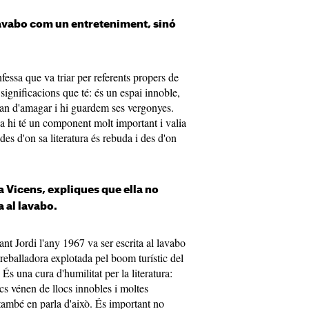
 lavabo com un entreteniment, sinó
essa que va triar per referents propers de
 significacions que té: és un espai innoble,
an d'amagar i hi guardem ses vergonyes.
ya hi té un component molt important i valia
des d'on sa literatura és rebuda i des d'on
 Vicens, expliques que ella no
a al lavabo.
nt Jordi l'any 1967 va ser escrita al lavabo
reballadora explotada pel boom turístic del
s una cura d'humilitat per la literatura:
cs vénen de llocs innobles i moltes
a també en parla d'això. És important no