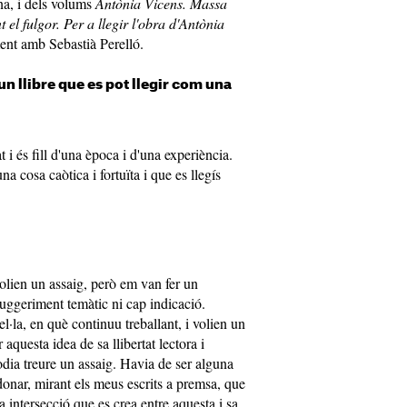
a, i dels volums
Antònia Vicens. Massa
 el fulgor. Per a llegir l'obra d'Antònia
ent amb Sebastià Perelló.
 un llibre que es pot llegir com una
t i és fill d'una època i d'una experiència.
a cosa caòtica i fortuïta i que es llegís
olien un assaig, però em van fer un
uggeriment temàtic ni cap indicació.
l·la, en què continuu treballant, i volien un
aquesta idea de sa llibertat lectora i
odia treure un assaig. Havia de ser alguna
onar, mirant els meus escrits a premsa, que
sa intersecció que es crea entre aquesta i sa