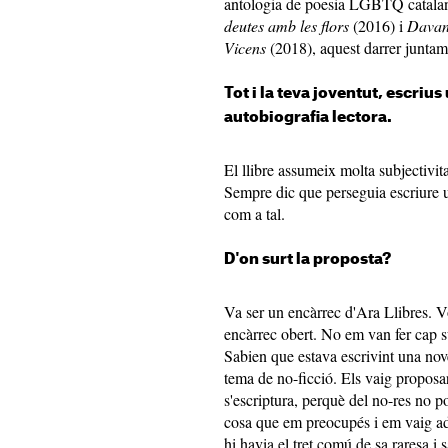
antologia de poesia LGBTQ catalan
deutes amb les flors
(2016) i
Davant
Vicens
(2018), aquest darrer juntam
Tot i la teva joventut, escrius
autobiografia lectora.
El llibre assumeix molta subjectivita
Sempre dic que perseguia escriure un
com a tal.
D'on surt la proposta?
Va ser un encàrrec d'Ara Llibres. V
encàrrec obert. No em van fer cap s
Sabien que estava escrivint una nove
tema de no-ficció. Els vaig proposar 
s'escriptura, perquè del no-res no p
cosa que em preocupés i em vaig ad
hi havia el tret comú de sa raresa i 