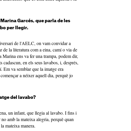
e Marina Garcés, que parla de les
o per llegir.
niversari de l'AELC, on vam convidar a
 de la literatura com a eina, camí o via de
a Marina ens va fer una trampa, podem dir,
ts cadascun, en els seus lavabos, i, després,
uí. Em va semblar que la imatge era
a començar a néixer aquell dia, perquè jo
matge del lavabo?
a, un infant, que llegia al lavabo. I fins i
er no amb la mateixa alegria, perquè quan
 la mateixa manera.