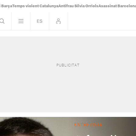
i Barça
Temps violent Catalunya
Antifrau Sílvia Orriols
Asassinat Barcelon
ENTREVISTA