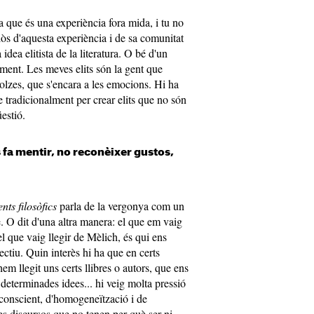
a que és una experiència fora mida, i tu no
lòs d'aquesta experiència i de sa comunitat
idea elitista de la literatura. O bé d'un
lment. Les meves elits són la gent que
colzes, que s'encara a les emocions. Hi ha
 tradicionalment per crear elits que no són
estió.
 fa mentir, no reconèixer gustos,
ts filosòfics
parla de la vergonya com un
. O dit d'una altra manera: el que em vaig
el que vaig llegir de Mèlich, és qui ens
ctiu. Quin interès hi ha que en certs
em llegit uns certs llibres o autors, que ens
terminades idees... hi veig molta pressió
nconscient, d'homogeneïtzació i de
res discursos que no tenen per què ser ni