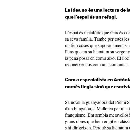
La idea no és una lectura de
que l'espai és un refugi.
L'espai és metafòric que Garcés conf
sa seva família. També per totes les
on fem coses que suposadament s'h
Pens que en sa literatura sa vergon
la pena posar en comú això. El lloc 
reconèixer-nos com una comunitat.
Com a especialista en Antònia
només llegia sinó que escrivi
Sa novel·la guanyadora del Premi Sa
d'un bungalou, a Mallorca per una t
franquisme. Em sembla meravellós! É
grans obres que hem erigit en clàssi
s'hi dirigeixen. Perquè sa literatur