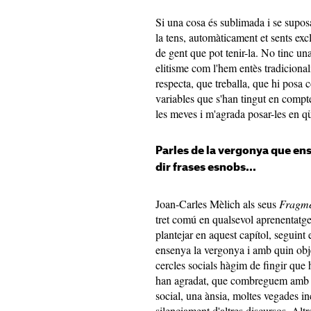
Si una cosa és sublimada i se supos
la tens, automàticament et sents exc
de gent que pot tenir-la. No tinc una 
elitisme com l'hem entès tradiciona
respecta, que treballa, que hi posa 
variables que s'han tingut en compte
les meves i m'agrada posar-les en qü
Parles de la vergonya que ens
dir frases esnobs...
Joan-Carles Mèlich als seus
Fragmen
tret comú en qualsevol aprenentatge
plantejar en aquest capítol, seguint 
ensenya la vergonya i amb quin obje
cercles socials hàgim de fingir que h
han agradat, que combreguem amb de
social, una ànsia, moltes vegades i
silenciament d'altres discursos. Alt