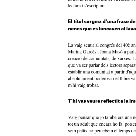
lectura i s'escriptura.
El títol sorgeix d'una frase d
nenes que es tancaven al lavab
La vaig sentir al congrés del 40è a
Marina Garcés i Joana Masó a parlar
creació de comunitats, de xarxes. L
que va ser parlar dels lectors separa
establir una comunitat a partir d'aq
absolutament poderosa i el llibre v
m'hi vaig trobar.
T'hi vas veure reflectit a la i
Vaig pensar que jo també era una nen
tot un adult que encara ho fa, pots
som petits no percebem el temps de