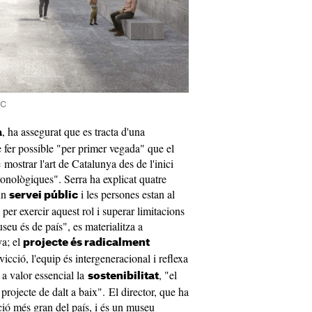
AC
, ha assegurat que es tracta d'una
a
 fer possible "per primer vegada" que el
strar l'art de Catalunya des de l'inici
 cronològiques". Serra ha explicat quatre
un
i les persones estan al
servei públic
 per exercir aquest rol i superar limitacions
eu és de país", es materialitza a
ya; el
projecte és radicalment
icció, l'equip és intergeneracional i reflexa
 a valor essencial la
, "el
sostenibilitat
projecte de dalt a baix". El director, que ha
ió més gran del país, i és un museu