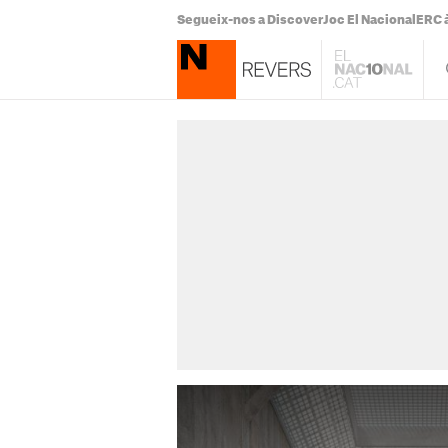
Segueix-nos a Discover
Joc El Nacional
ERC à