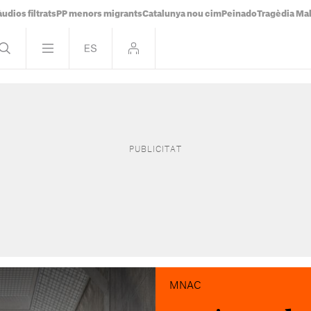
udios filtrats
PP menors migrants
Catalunya nou cim
Peinado
Tragèdia Ma
MNAC