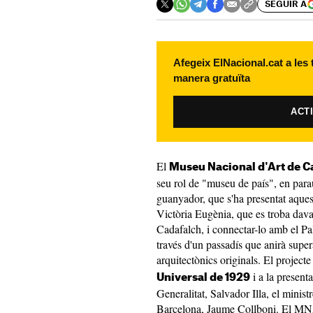
SEGUIR A
Afegeix ElNacional.cat a les
manera gratuïta
ACT
El
Museu Nacional d'Art de C
seu rol de "museu de país", en parau
guanyador, que s'ha presentat aques
Victòria Eugènia, que es troba dava
Cadafalch, i connectar-lo amb el P
través d'un passadís que anirà supera
arquitectònics originals. El projecte
i a la presenta
Universal de 1929
Generalitat, Salvador Illa, el minist
Barcelona, Jaume Collboni. El MNAC