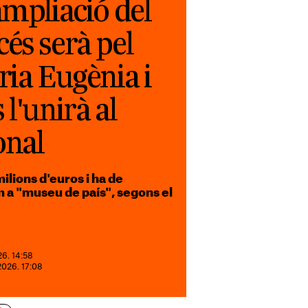
ampliació del
és serà pel
ria Eugènia i
l'unirà al
onal
ilions d'euros i ha de
 a "museu de país", segons el
26. 14:58
2026. 17:08