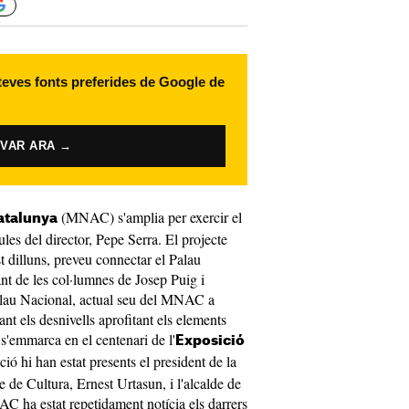
 teves fonts preferides de Google de
IVAR ARA →
(MNAC) s'amplia per exercir el
atalunya
les del director, Pepe Serra. El projecte
t dilluns, preveu connectar el Palau
nt de les col·lumnes de Josep Puig i
alau Nacional, actual seu del MNAC a
nt els desnivells aprofitant els elements
 s'emmarca en el centenari de l'
Exposició
ció hi han estat presents el president de la
re de Cultura, Ernest Urtasun, i l'alcalde de
 ha estat repetidament notícia els darrers