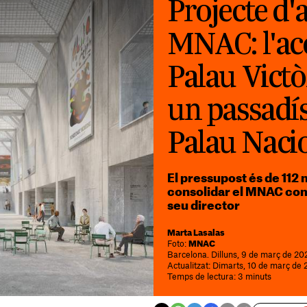
Projecte d'
MNAC: l'acc
Palau Victò
un passadís 
Palau Naci
El pressupost és de 112 m
consolidar el MNAC com
seu director
Marta Lasalas
Foto:
MNAC
Barcelona. Dilluns, 9 de març de 20
Actualitzat: Dimarts, 10 de març de 
Temps de lectura: 3 minuts