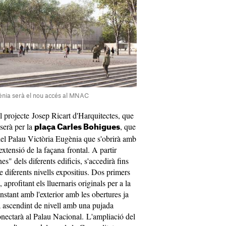
gènia serà el nou accés al MNAC
l projecte Josep Ricart d'Harquitectes, que
serà per la
, que
plaça Carles Bohigues
el Palau Victòria Eugènia que s'obrirà amb
extensió de la façana frontal. A partir
nes" dels diferents edificis, s'accedirà fins
e diferents nivells expositius. Dos primers
aprofitant els lluernaris originals per a la
onstant amb l'exterior amb les obertures ja
rà ascendint de nivell amb una pujada
nectarà al Palau Nacional. L'ampliació del