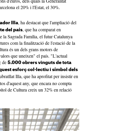
s d'euros, dels quals la Generalitat
rcelona el 20% i l'Estat, el 30%.
, ha destacat que l'ampliació del
ador Illa
, que ha comparat en
te del país
e la Sagrada Família, el futur Catalunya
ures com la finalització de l'estació de la
ltura és un dels grans motors de
valors que uneixen" el país. "L'actual
rç de
5.000 obrers vinguts de tota
aquest esforç col·lectiu i símbol dels
ubratllat Illa, que ha aprofitat per insistir en
ostos d'aquest any, que encara no compta
ítol de Cultura creix un 32% en relació