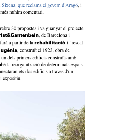
de Sixena, que reclama el govern d'Aragó
, i
 el més mínim comentari.
rebre 30 propostes i va guanyar el projecte
, de Barcelona i
rist&Gantenbein
arà a partir de la
i "rescat
rehabilitació
, construït el 1923, obra de
Eugènia
i un dels primers edificis construïts amb
bé la reorganització de determinats espais
nectaran els dos edificis a través d'un
i expositiu.