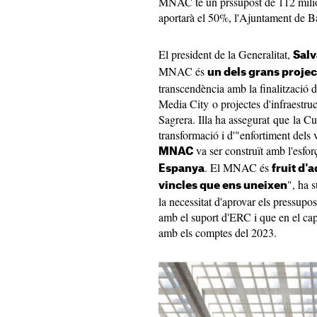
MNAC té un prssupost de 112 milion
aportarà el 50%, l'Ajuntament de Ba
El president de la Generalitat,
Salv
MNAC és
un dels grans projec
transcendència amb la finalització d
Media City o projectes d'infraestruct
Sagrera. Illa ha assegurat que la Cu
transformació i d'"enfortiment dels 
va ser construït amb l'esfo
MNAC
. El MNAC és
Espanya
fruit d'
", ha s
vincles que ens uneixen
la necessitat d'aprovar els pressup
amb el suport d'ERC i que en el cap
amb els comptes del 2023.