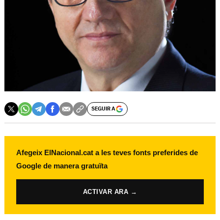
SEGUIR A
Afegeix ElNacional.cat a les teves fonts preferides de
Google de manera gratuïta
ACTIVAR ARA →