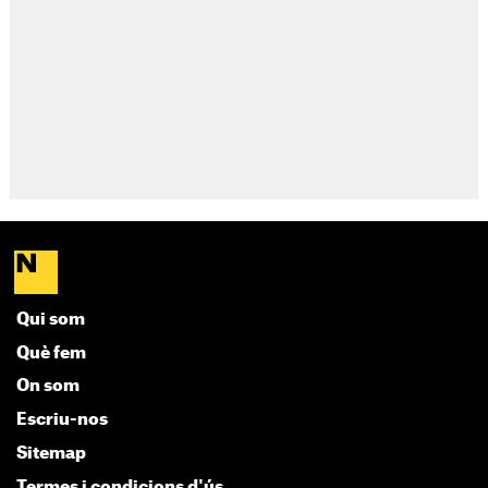
Qui som
Què fem
On som
Escriu-nos
Sitemap
Termes i condicions d'ús