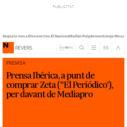
Segueix-nos a Discover
Joc El Nacional
Rufián Puigdemont
Jorge Messi
PREMSA
Prensa Ibérica, a punt de
comprar Zeta (''El Periódico'),
per davant de Mediapro