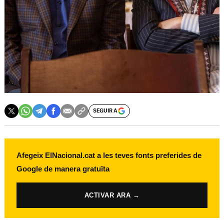
SEGUIR A
Afegeix ElNacional.cat a les teves fonts preferides de
Google de manera gratuïta
ACTIVAR ARA →