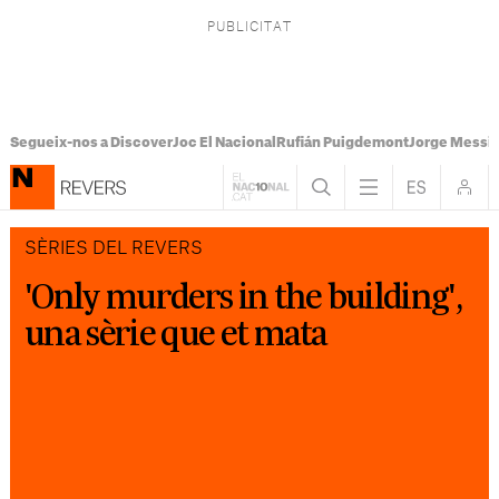
Segueix-nos a Discover
Joc El Nacional
Rufián Puigdemont
Jorge Messi
SÈRIES DEL REVERS
'Only murders in the building',
una sèrie que et mata