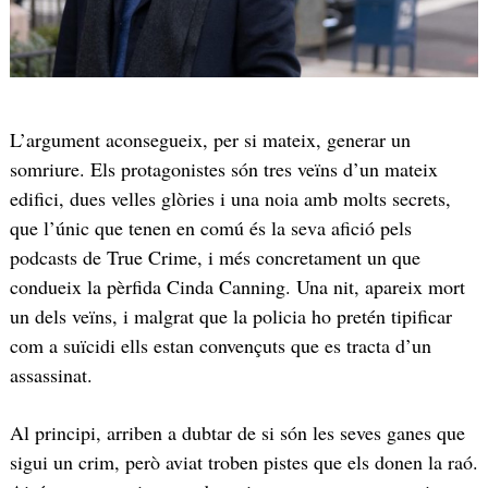
L’argument aconsegueix, per si mateix, generar un
somriure. Els protagonistes són tres veïns d’un mateix
edifici, dues velles glòries i una noia amb molts secrets,
que l’únic que tenen en comú és la seva afició pels
podcasts de True Crime, i més concretament un que
condueix la pèrfida Cinda Canning. Una nit, apareix mort
un dels veïns, i malgrat que la policia ho pretén tipificar
com a suïcidi ells estan convençuts que es tracta d’un
assassinat.
Al principi, arriben a dubtar de si són les seves ganes que
sigui un crim, però aviat troben pistes que els donen la raó.