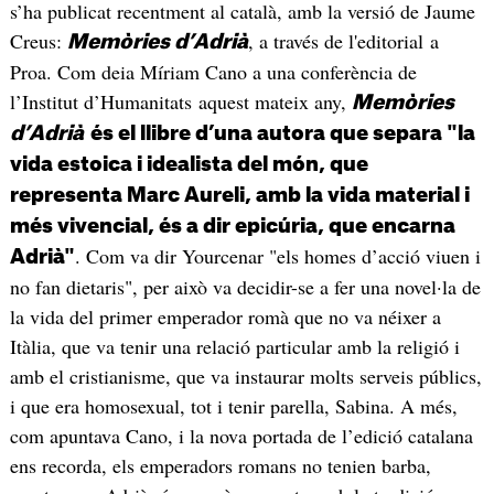
s’ha publicat recentment al català, amb la versió de Jaume
Creus:
, a través de l'editorial a
Memòries d’Adrià
Proa. Com deia Míriam Cano a una conferència de
l’Institut d’Humanitats aquest mateix any,
Memòries
d’Adrià
és el llibre d’una autora que separa "la
vida estoica i idealista del món, que
representa Marc Aureli, amb la vida material i
més vivencial, és a dir epicúria, que encarna
. Com va dir Yourcenar "els homes d’acció viuen i
Adrià"
no fan dietaris", per això va decidir-se a fer una novel·la de
la vida del primer emperador romà que no va néixer a
Itàlia, que va tenir una relació particular amb la religió i
amb el cristianisme, que va instaurar molts serveis públics,
i que era homosexual, tot i tenir parella, Sabina. A més,
com apuntava Cano, i la nova portada de l’edició catalana
ens recorda, els emperadors romans no tenien barba,