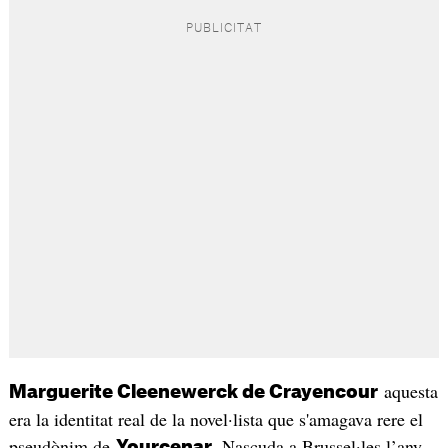
aquesta
Marguerite Cleenewerck de Crayencour
era la identitat real de la novel·lista que s'amagava rere el
pseudònim de
. Nascuda a Brussel·les l’any
Yourcenar