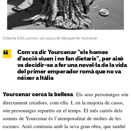
Coberta d'
Els somnis i els atzars
de Marguerite Yourcenar
Com va dir Yourcenar "els homes
d’acció viuen i no fan dietaris", per això
va decidir-se a fer una novel·la de la vida
del primer emperador romà que no va
néixer a Itàlia
. Els seus personatges són
Yourcenar cerca la bellesa
directament creadors, com ella. I, en la majoria de casos,
són personatges repartits en el temps. El més curiós dels
somnis de Yourcenar és l’atemporalitat de moltes de les
escenes. Això contrasta amb la seva gran obra, que també