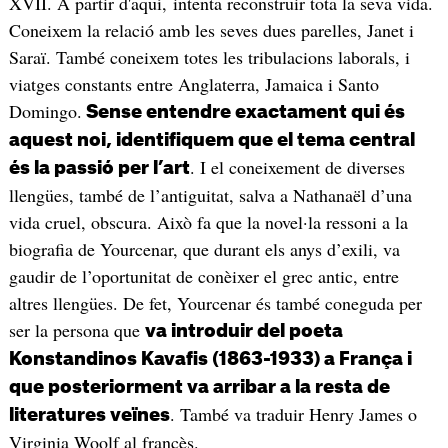
XVII. A partir d'aquí, intenta reconstruir tota la seva vida.
Coneixem la relació amb les seves dues parelles, Janet i
Saraï. També coneixem totes les tribulacions laborals, i
viatges constants entre Anglaterra, Jamaica i Santo
Domingo.
Sense entendre exactament qui és
aquest noi, identifiquem que el tema central
. I el coneixement de diverses
és la passió per l’art
llengües, també de l’antiguitat, salva a Nathanaël d’una
vida cruel, obscura. Això fa que la novel·la ressoni a la
biografia de Yourcenar, que durant els anys d’exili, va
gaudir de l’oportunitat de conèixer el grec antic, entre
altres llengües. De fet, Yourcenar és també coneguda per
ser la persona que
va introduir del poeta
Konstandinos Kavafis (1863-1933) a França i
que posteriorment va arribar a la resta de
. També va traduir Henry James o
literatures veïnes
Virginia Woolf al francès.