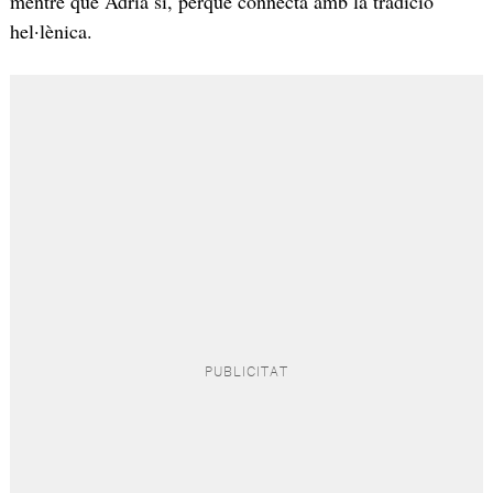
mentre que Adrià sí, perquè connecta amb la tradició
hel·lènica.