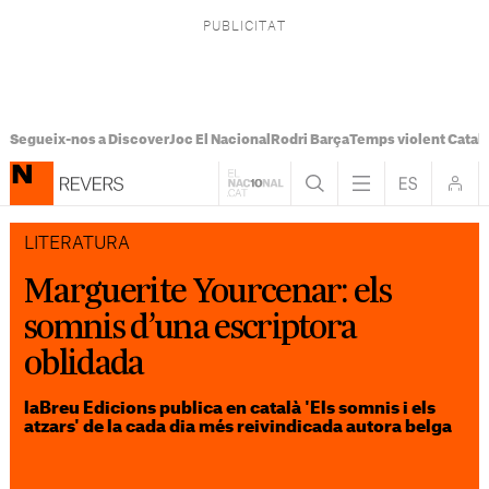
Segueix-nos a Discover
Joc El Nacional
Rodri Barça
Temps violent Catal
LITERATURA
Marguerite Yourcenar: els
somnis d’una escriptora
oblidada
laBreu Edicions publica en català 'Els somnis i els
atzars' de la cada dia més reivindicada autora belga