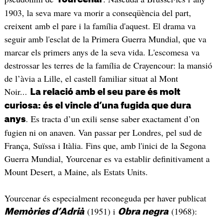
1903, la seva mare va morir a conseqüència del part,
creixent amb el pare i la família d'aquest. El drama va
seguir amb l'esclat de la Primera Guerra Mundial, que va
marcar els primers anys de la seva vida. L'escomesa va
destrossar les terres de la família de Crayencour: la mansió
de l’àvia a Lille, el castell familiar situat al Mont
Noir...
La relació amb el seu pare és molt
curiosa: és el vincle d’una fugida que dura
. Es tracta d’un exili sense saber exactament d’on
anys
fugien ni on anaven. Van passar per Londres, pel sud de
França, Suïssa i Itàlia. Fins que, amb l'inici de la Segona
Guerra Mundial, Yourcenar es va establir definitivament a
Mount Desert, a Maine, als Estats Units.
Yourcenar és especialment reconeguda per haver publicat
(1951) i
(1968):
Memòries d’Adrià
Obra negra