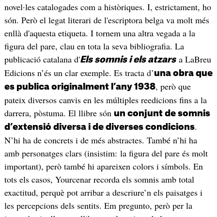
novel·les catalogades com a històriques. I, estrictament, ho
són. Però el legat literari de l'escriptora belga va molt més
enllà d'aquesta etiqueta. I tornem una altra vegada a la
figura del pare, clau en tota la seva bibliografia. La
publicació catalana d'
a LaBreu
Els somnis i els atzars
Edicions n’és un clar exemple. Es tracta d’
una obra que
, però que
es publica originalment l’any 1938
pateix diversos canvis en les múltiples reedicions fins a la
darrera, pòstuma. El llibre són
un conjunt de somnis
.
d’extensió diversa i de diverses condicions
N’hi ha de concrets i de més abstractes. També n’hi ha
amb personatges clars (insistim: la figura del pare és molt
important), però també hi apareixen colors i símbols. En
tots els casos, Yourcenar recorda els somnis amb total
exactitud, perquè pot arribar a descriure’n els paisatges i
les percepcions dels sentits. Em pregunto, però per la