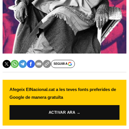
SEGUIR A
Afegeix ElNacional.cat a les teves fonts preferides de
Google de manera gratuïta
ACTIVAR ARA →