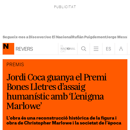
Segueix-nos a Discover
Joc El Nacional
Rufián Puigdemont
Jorge Messi
PREMIS
Jordi Coca guanya el Premi
Bones Lletres d’assaig
humanístic amb ‘L’enigma
Marlowe’
L’obra és una reconstrucció històrica de la figura i
obra de Christopher Marlowe i la societat de l’època