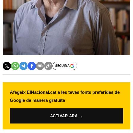
SEGUIR A
Afegeix ElNacional.cat a les teves fonts preferides de
Google de manera gratuïta
ACTIVAR ARA →