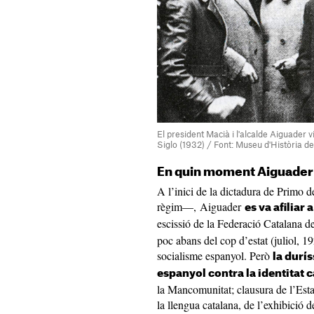
El president Macià i l'alcalde Aiguader 
Siglo (1932) / Font: Museu d'Història de
En quin moment Aiguader
A l’inici de la dictadura de Primo 
règim—, Aiguader
es va afiliar
escissió de la Federació Catalana 
poc abans del cop d’estat (juliol, 19
socialisme espanyol. Però
la durí
espanyol contra la identitat 
la Mancomunitat; clausura de l’Estad
la llengua catalana, de l’exhibició d