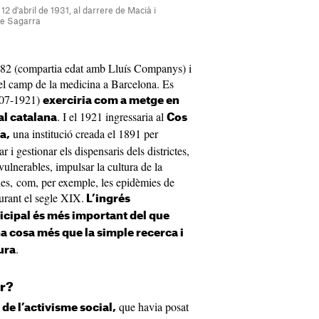
12 d'abril de 1931, al darrere de Macià i
de Sagarra
882 (compartia edat amb Lluís Companys) i
 el camp de la medicina a Barcelona. Es
1907-1921)
exerciria com a metge en
. I el 1921 ingressaria al
al catalana
Cos
una institució creada el 1891 per
a,
r i gestionar els dispensaris dels districtes,
 vulnerables, impulsar la cultura de la
tàries, com, per exemple, les epidèmies de
durant el segle XIX.
L’ingrés
cipal és més important del que
a cosa més que la simple recerca i
.
ura
er?
que havia posat
de l’activisme social,