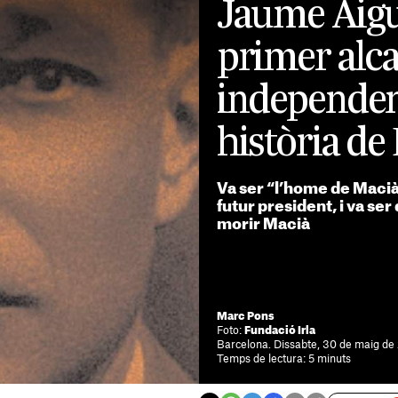
Jaume Aigu
primer alca
independent
història de
Va ser “l’home de Macià” 
futur president, i va s
morir Macià
Marc Pons
Foto:
Fundació Irla
Barcelona. Dissabte, 30 de maig de
Temps de lectura: 5 minuts