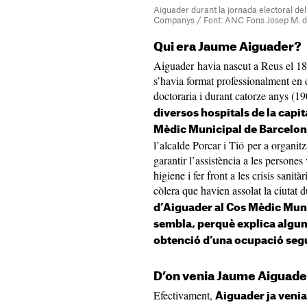
Aiguader durant la jornada electoral del 
Companys / Font: ANC Fons Josep M. 
Qui era Jaume Aiguader?
Aiguader havia nascut a Reus el 1
s’havia format professionalment en
doctoraria i durant catorze anys (
diversos hospitals de la capit
Mèdic Municipal de Barcelon
l’alcalde Porcar i Tió per a organitza
garantir l’assistència a les persones
higiene i fer front a les crisis sani
còlera que havien assolat la ciutat 
d’Aiguader al Cos Mèdic Muni
sembla, perquè explica algun
obtenció d’una ocupació seg
D’on venia Jaume Aiguad
Efectivament,
Aiguader ja venia 