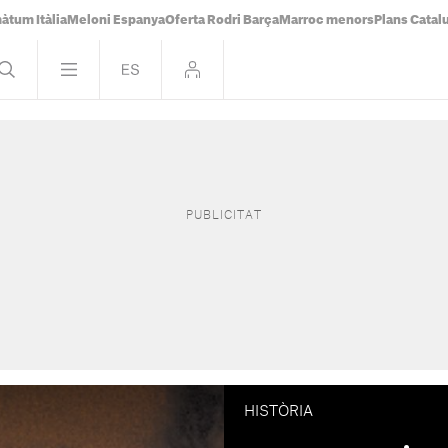
àtum Itàlia
Meloni Espanya
Oferta Rodri Barça
Marroc menors
Plans Catal
HISTÒRIA