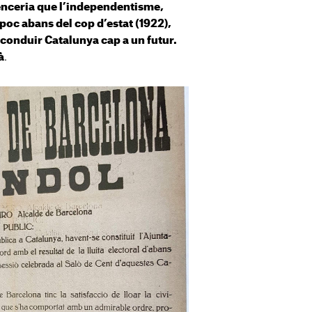
enceria que l’independentisme,
oc abans del cop d’estat (1922),
a conduir Catalunya cap a un futur.
.
à