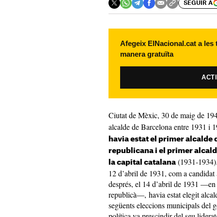
SEGUIR A
Afegeix ElNacional.cat a les
manera gratuïta
ACT
Ciutat de Mèxic, 30 de maig de 19
alcalde de Barcelona entre 1931 i 1
havia estat el primer alcalde
republicana i el primer alcal
(1931-1934). 
la capital catalana
12 d’abril de 1931, com a candidat a
després, el 14 d’abril de 1931 —en l
republicà—, havia estat elegit alcald
següents eleccions municipals del g
política va prescindir del seu lidera