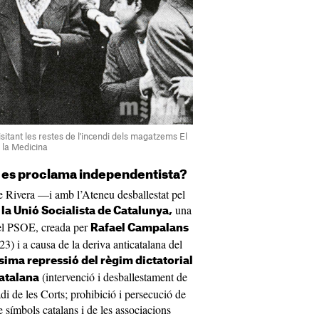
visitant les restes de l'incendi dels magatzems El
 la Medicina
 es proclama independentista?
de Rivera —i amb l’Ateneu desballestat pel
una
 a la Unió Socialista de Catalunya,
del PSOE, creada per
Rafael Campalans
23) i a causa de la deriva anticatalana del
ssima repressió del règim dictatorial
(intervenció i desballestament de
catalana
i de les Corts; prohibició i persecució de
e símbols catalans i de les associacions