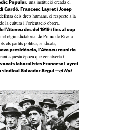
una institució creada el
èdic Popular,
di Gardó, Francesc Layret i Josep
defensa dels drets humans, el respecte a la
de la cultura i l’orientació obrera.
 l’Ateneu des del 1919 i fins al cop
i el règim dictatorial de Primo de Rivera
s els partits polítics, sindicats,
seva presidència, l’Ateneu reuniria
urant aquesta època que coneixeria i
vocats laboralistes Francesc Layret
p sindical Salvador Seguí —
el Noi