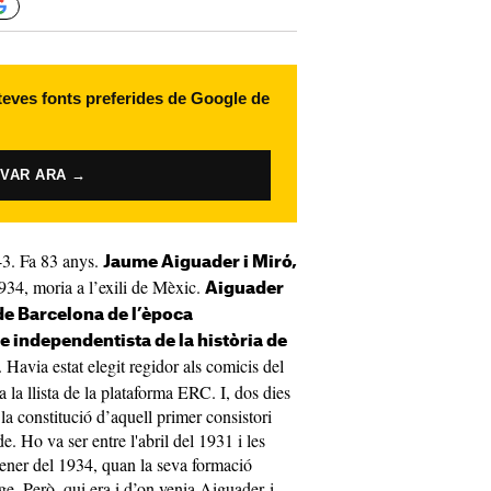
 teves fonts preferides de Google de
IVAR ARA →
43. Fa 83 anys.
Jaume Aiguader i Miró,
934, moria a l’exili de Mèxic.
Aiguader
 de Barcelona de l’època
de independentista de la història de
Havia estat elegit regidor als comicis del
 la llista de la plataforma ERC. I, dos dies
a constitució d’aquell primer consistori
e. Ho va ser entre l'abril del 1931 i les
ener del 1934, quan la seva formació
tge. Però, qui era i d’on venia Aiguader i