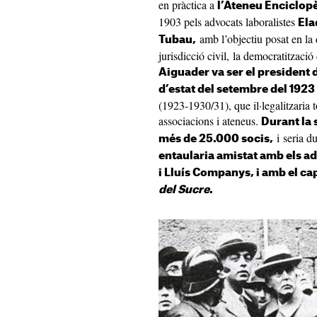
en pràctica a
l’Ateneu Enciclop
1903 pels advocats laboralistes
Ela
amb l’objectiu posat en la 
Tubau,
jurisdicció civil, la democratització 
Aiguader va ser el president de
d’estat del setembre del 1923
(1923-1930/31), que il·legalitzaria tot
associacions i ateneus.
Durant la 
i seria d
més de 25.000 socis,
entaularia amistat amb els ad
i Lluís Companys, i amb el ca
del Sucre
.