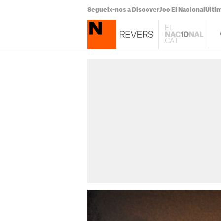
Segueix-nos a Discover
Joc El Nacional
Ultim