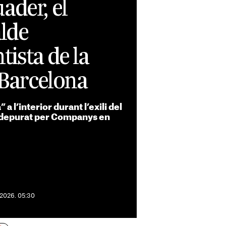
ader, el
lde
ista de la
 Barcelona
a l’interior durant l’exili del
er depurat per Companys en
 2026. 05:30