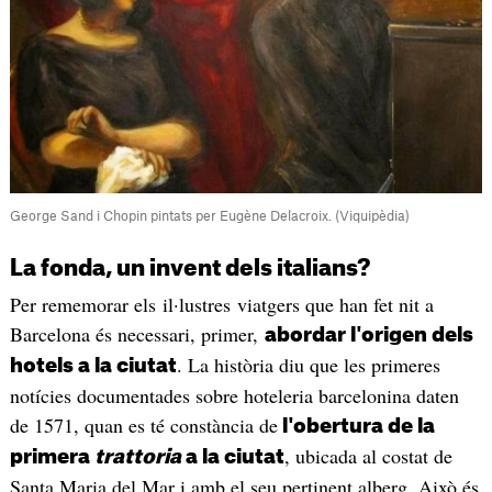
George Sand i Chopin pintats per Eugène Delacroix. (Viquipèdia)
La fonda, un invent dels italians?
Per rememorar els il·lustres viatgers que han fet nit a
Barcelona és necessari, primer,
abordar l'origen dels
. La història diu que les primeres
hotels a la ciutat
notícies documentades sobre hoteleria barcelonina daten
de 1571, quan es té constància de
l'obertura de la
, ubicada al costat de
primera
trattoria
a la ciutat
Santa Maria del Mar i amb el seu pertinent alberg. Això és