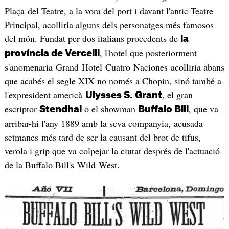
Plaça del Teatre, a la vora del port i davant l'antic Teatre
Principal, acolliria alguns dels personatges més famosos
del món. Fundat per dos italians procedents de
la
, l'hotel que posteriorment
província de Vercelli
s'anomenaria Grand Hotel Cuatro Naciones acolliria abans
que acabés el segle XIX no només a Chopin, sinó també a
l'expresident americà
, el gran
Ulysses S. Grant
escriptor
o el showman
, que va
Stendhal
Buffalo Bill
arribar-hi l'any 1889 amb la seva companyia, acusada
setmanes més tard de ser la causant del brot de tifus,
verola i grip que va colpejar la ciutat després de l'actuació
de la Buffalo Bill's Wild West.