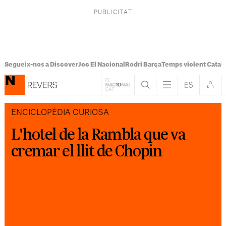
Segueix-nos a Discover
Joc El Nacional
Rodri Barça
Temps violent Catal
ENCICLOPÈDIA CURIOSA
L'hotel de la Rambla que va
cremar el llit de Chopin