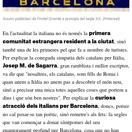
Anunci publicitari de l'Hotel Oriente a principis del segle XX. (Pinterest)
En l'actualitat la italiana no és només la
primera
, sinó
comunitat estrangera resident a la ciutat
també una de les primeres pel que fa a nombre de turistes.
Per explicar la coneguda simpatia dels catalans per Itàlia,
, gran ramblista i millor escriptor,
Josep M. de Sagarra
va dir que "nosaltres, els catalans, som fills de Roma i
quan anem a Itàlia no anem pas a descobrir el món nou,
sinó a precisar una mica totes aquelles coses que portem a
dins i que són ben nostres". Per explicar la
curiosa
, doncs, potser
atracció dels italians per Barcelona
no cal posar-se tan poètic, sinó remetre's als fets: fa segles
que van començar a donar símtpomes del seu
enamorament profund per Barcelona, cosa que no han