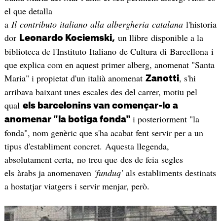
el que detalla
a
Il contributo italiano alla albergheria catalana
l'historia
dor
un llibre disponible a la
Leonardo Kociemski,
biblioteca de l'Instituto Italiano de Cultura di Barcellona i
que explica com en aquest primer alberg, anomenat "Santa
Maria" i propietat d'un italià anomenat
, s'hi
Zanotti
arribava baixant unes escales des del carrer, motiu pel
qual
els barcelonins van començar-lo a
i posteriorment "la
anomenar "la botiga fonda"
fonda", nom genèric que s'ha acabat fent servir per a un
tipus d'establiment concret. Aquesta llegenda,
absolutament certa, no treu que des de feia segles
els àrabs ja anomenaven
'funduq'
als establiments destinats
a hostatjar viatgers i servir menjar, però.