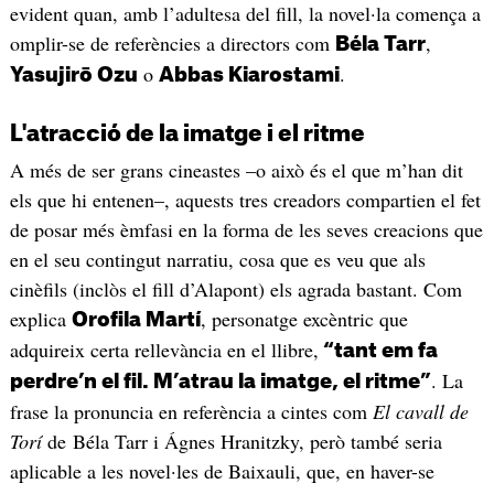
evident quan, amb l’adultesa del fill, la novel·la comença a
omplir-se de referències a directors com
,
Béla Tarr
o
.
Yasujirō Ozu
Abbas Kiarostami
L'atracció de la imatge i el ritme
A més de ser grans cineastes –o això és el que m’han dit
els que hi entenen–, aquests tres creadors compartien el fet
de posar més èmfasi en la forma de les seves creacions que
en el seu contingut narratiu, cosa que es veu que als
cinèfils (inclòs el fill d’Alapont) els agrada bastant. Com
explica
, personatge excèntric que
Orofila Martí
adquireix certa rellevància en el llibre,
“tant em fa
. La
perdre’n el fil. M’atrau la imatge, el ritme”
frase la pronuncia en referència a cintes com
El cavall de
Torí
de Béla Tarr i Ágnes Hranitzky, però també seria
aplicable a les novel·les de Baixauli, que, en haver-se