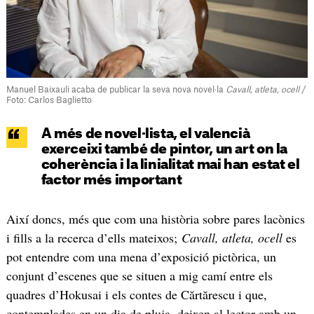
Manuel Baixauli acaba de publicar la seva nova novel·la
Cavall, atleta, ocell
/
Foto: Carlos Baglietto
A més de novel·lista, el valencià
exerceixi també de pintor, un art on la
coherència i la linialitat mai han estat el
factor més important
Així doncs, més que com una història sobre pares lacònics
i fills a la recerca d’ells mateixos;
Cavall, atleta, ocell
es
pot entendre com una mena d’exposició pictòrica, un
conjunt d’escenes que se situen a mig camí entre els
quadres d’Hokusai i els contes de Cărtărescu i que,
contemplades en un dia de pluja, deixen al lector amb un