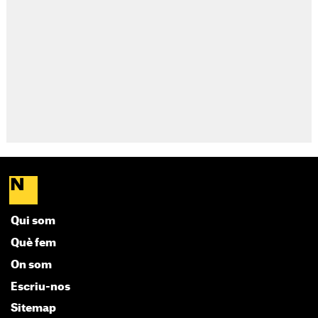
Qui som
Què fem
On som
Escriu-nos
Sitemap