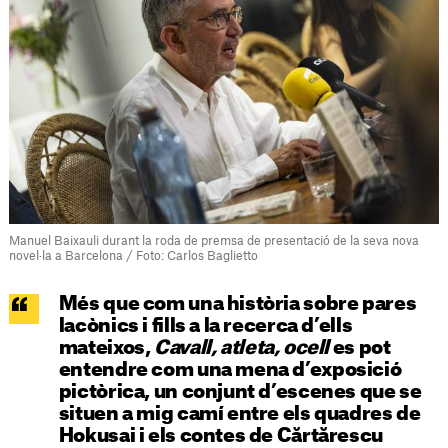
Manuel Baixauli durant la roda de premsa de presentació de la seva nova
novel·la a Barcelona / Foto: Carlos Baglietto
Més que com una història sobre pares
lacònics i fills a la recerca d’ells
mateixos,
Cavall, atleta, ocell
es pot
entendre com una mena d’exposició
pictòrica, un conjunt d’escenes que se
situen a mig camí entre els quadres de
Hokusai i els contes de Cărtărescu