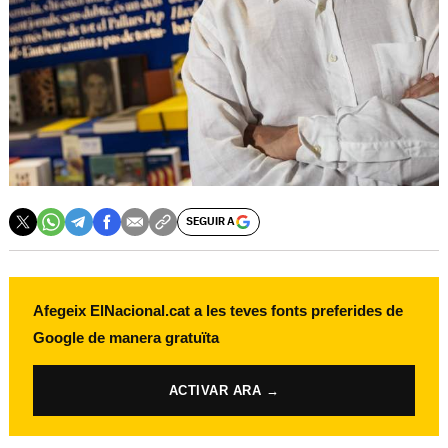
SEGUIR A
Afegeix ElNacional.cat a les teves fonts preferides de
Google de manera gratuïta
ACTIVAR ARA →