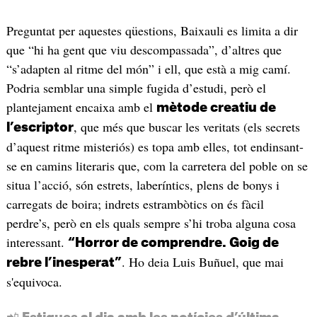
Preguntat per aquestes qüestions, Baixauli es limita a dir
que “hi ha gent que viu descompassada”, d’altres que
“s’adapten al ritme del món” i ell, que està a mig camí.
Podria semblar una simple fugida d’estudi, però el
plantejament encaixa amb el
mètode creatiu de
, que més que buscar les veritats (els secrets
l’escriptor
d’aquest ritme misteriós) es topa amb elles, tot endinsant-
se en camins literaris que, com la carretera del poble on se
situa l’acció, són estrets, laberíntics, plens de bonys i
carregats de boira; indrets estrambòtics on és fàcil
perdre’s, però en els quals sempre s’hi troba alguna cosa
interessant.
“Horror de comprendre. Goig de
. Ho deia Luis Buñuel, que mai
rebre l’inesperat”
s'equivoca.