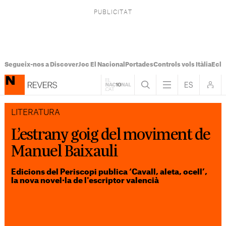
Segueix-nos a Discover
Joc El Nacional
Portades
Controls vols Itàlia
Ecli
LITERATURA
L’estrany goig del moviment de
Manuel Baixauli
Edicions del Periscopi publica ‘Cavall, aleta, ocell’,
la nova novel·la de l'escriptor valencià