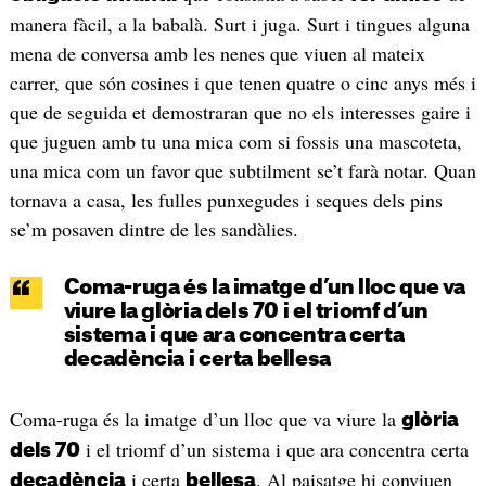
manera fàcil, a la babalà. Surt i juga. Surt i tingues alguna
mena de conversa amb les nenes que viuen al mateix
carrer, que són cosines i que tenen quatre o cinc anys més i
que de seguida et demostraran que no els interesses gaire i
que juguen amb tu una mica com si fossis una mascoteta,
una mica com un favor que subtilment se’t farà notar. Quan
tornava a casa, les fulles punxegudes i seques dels pins
se’m posaven dintre de les sandàlies.
Coma-ruga és la imatge d’un lloc que va
viure la glòria dels 70 i el triomf d’un
sistema i que ara concentra certa
decadència i certa bellesa
Coma-ruga és la imatge d’un lloc que va viure la
glòria
i el triomf d’un sistema i que ara concentra certa
dels 70
i certa
. Al paisatge hi conviuen
decadència
bellesa