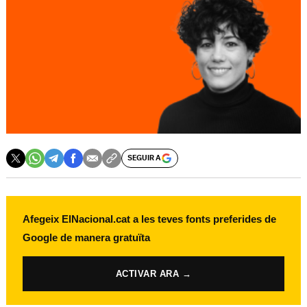
SEGUIR A
Afegeix ElNacional.cat a les teves fonts preferides de
Google de manera gratuïta
ACTIVAR ARA →