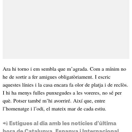
Ara hi torno i em sembla que m’agrada. Com a mínim no
he de sortir a fer amigues obligatòriament. I escric
aquestes línies i la casa encara fa olor de platja i de reclòs.
I hi ha menys fulles punxegudes a les voreres, no sé per
què. Potser també m’hi avorriré. Així que, entre
l’homenatge i l’odi, el mateix mar de cada estiu.
📲 Estigues al dia amb les notícies d’última
hora de Catalunya, Espanya i Internacional.