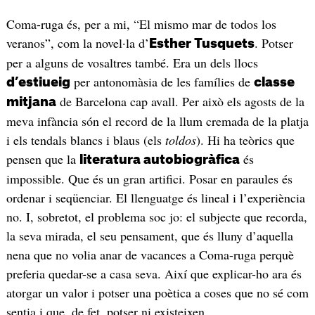
Coma-ruga és, per a mi, “El mismo mar de todos los
veranos”, com la novel·la d’
. Potser
Esther Tusquets
per a alguns de vosaltres també. Era un dels llocs
per antonomàsia de les famílies de
d’estiueig
classe
de Barcelona cap avall. Per això els agosts de la
mitjana
meva infància són el record de la llum cremada de la platja
i els tendals blancs i blaus (els
toldos
). Hi ha teòrics que
pensen que la
és
literatura autobiogràfica
impossible. Que és un gran artifici. Posar en paraules és
ordenar i seqüenciar. El llenguatge és lineal i l’experiència
no. I, sobretot, el problema soc jo: el subjecte que recorda,
la seva mirada, el seu pensament, que és lluny d’aquella
nena que no volia anar de vacances a Coma-ruga perquè
preferia quedar-se a casa seva. Així que explicar-ho ara és
atorgar un valor i potser una poètica a coses que no sé com
sentia i que, de fet, potser ni existeixen.