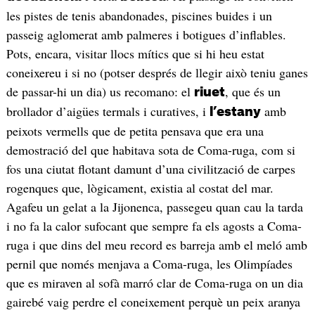
les pistes de tenis abandonades, piscines buides i un
passeig aglomerat amb palmeres i botigues d’inflables.
Pots, encara, visitar llocs mítics que si hi heu estat
coneixereu i si no (potser després de llegir això teniu ganes
de passar-hi un dia) us recomano: el
, que és un
riuet
brollador d’aigües termals i curatives, i
amb
l’estany
peixots vermells que de petita pensava que era una
demostració del que habitava sota de Coma-ruga, com si
fos una ciutat flotant damunt d’una civilització de carpes
rogenques que, lògicament, existia al costat del mar.
Agafeu un gelat a la Jijonenca, passegeu quan cau la tarda
i no fa la calor sufocant que sempre fa els agosts a Coma-
ruga i que dins del meu record es barreja amb el meló amb
pernil que només menjava a Coma-ruga, les Olimpíades
que es miraven al sofà marró clar de Coma-ruga on un dia
gairebé vaig perdre el coneixement perquè un peix aranya