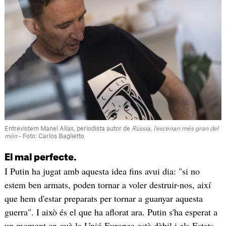
Entrevistem Manel Alías, periodista autor de
Rússia, l'escenari més gran del
món
- Foto: Carlos Baglietto
El mal perfecte.
I Putin ha jugat amb aquesta idea fins avui dia: "si no
estem ben armats, poden tornar a voler destruir-nos, així
que hem d'estar preparats per tornar a guanyar aquesta
guerra". I això és el que ha aflorat ara. Putin s'ha esperat a
un moment en què la Unió Europea està dèbil i els Estats