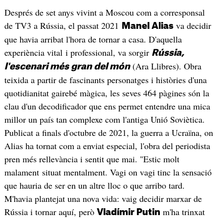
Després de set anys vivint a Moscou com a corresponsal
de TV3 a Rússia, el passat 2021
va decidir
Manel Alias
que havia arribat l'hora de tornar a casa. D'aquella
experiència vital i professional, va sorgir
Rússia,
(Ara Llibres). Obra
l'escenari més gran del món
teixida a partir de fascinants personatges i històries d'una
quotidianitat gairebé màgica, les seves 464 pàgines són la
clau d'un decodificador que ens permet entendre una mica
millor un país tan complexe com l'antiga Unió Soviètica.
Publicat a finals d'octubre de 2021, la guerra a Ucraïna, on
Alias ha tornat com a enviat especial, l'obra del periodista
pren més rellevància i sentit que mai. "Estic molt
malament situat mentalment. Vagi on vagi tinc la sensació
que hauria de ser en un altre lloc o que arribo tard.
M'havia plantejat una nova vida: vaig decidir marxar de
Rússia i tornar aquí, però
m'ha trinxat
Vladímir Putin