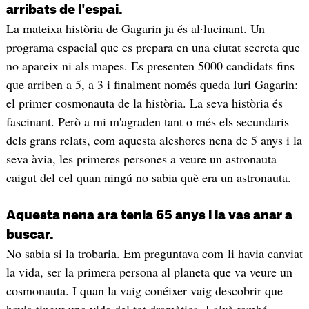
arribats de l'espai.
La mateixa història de Gagarin ja és al·lucinant. Un
programa espacial que es prepara en una ciutat secreta que
no apareix ni als mapes. Es presenten 5000 candidats fins
que arriben a 5, a 3 i finalment només queda Iuri Gagarin:
el primer cosmonauta de la història. La seva història és
fascinant. Però a mi m'agraden tant o més els secundaris
dels grans relats, com aquesta aleshores nena de 5 anys i la
seva àvia, les primeres persones a veure un astronauta
caigut del cel quan ningú no sabia què era un astronauta.
Aquesta nena ara tenia 65 anys i la vas anar a
buscar.
No sabia si la trobaria. Em preguntava com li havia canviat
la vida, ser la primera persona al planeta que va veure un
cosmonauta. I quan la vaig conéixer vaig descobrir que
havia tingut una vida del tot dramàtica. I això també