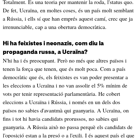
Totalment. És una teoria per mantenir la roda, l'status quo.
De fet, Ucraïna, en moltes coses, és un país molt semblant
a Rússia, i ells sí que han emprés aquest camí, crec que ja
irrenunciable, cap a una obertura democràtica.
Hi ha feixistes i neonazis, com diu la
propaganda russa, a Ucraïna?
N'hi ha i és preocupant. Però no més que altres països i
tenen la força que tenen, que és molt poca. Com a país
democràtic que és, els feixistes es van poder presentar a
les eleccions a Ucraïna i no van assolir el 5% mínim de
vots per tenir representació parlamentària. He cobert
eleccions a Ucraïna i Rússia, i només en un dels dos
països no sabies d'avantmà qui guanyaria. A Ucraïna, on
fins i tot hi havia candidats prorussos, no sabies qui
guanyaria. A Rússia això no passa perquè els candidats de
l'oposició estan a la presó o a l'exili. I és aquest país el que