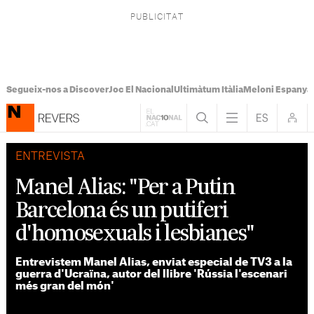
Segueix-nos a Discover
Joc El Nacional
Ultimàtum Itàlia
Meloni Espanya
ENTREVISTA
Manel Alias: "Per a Putin
Barcelona és un putiferi
d'homosexuals i lesbianes"
Entrevistem Manel Alias, enviat especial de TV3 a la
guerra d'Ucraïna, autor del llibre 'Rússia l'escenari
més gran del món'