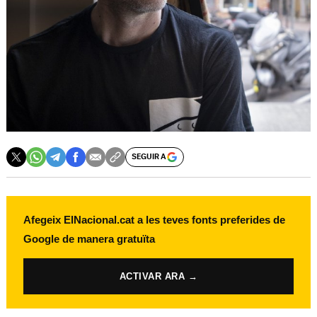
SEGUIR A
Afegeix ElNacional.cat a les teves fonts preferides de
Google de manera gratuïta
ACTIVAR ARA →