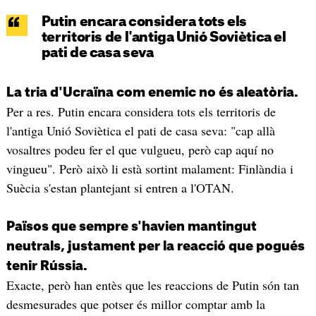
Putin encara considera tots els
territoris de l'antiga Unió Soviètica el
pati de casa seva
La tria d'Ucraïna com enemic no és aleatòria.
Per a res. Putin encara considera tots els territoris de
l'antiga Unió Soviètica el pati de casa seva: "cap allà
vosaltres podeu fer el que vulgueu, però cap aquí no
vingueu". Però això li està sortint malament: Finlàndia i
Suècia s'estan plantejant si entren a l'OTAN.
Països que sempre s'havien mantingut
neutrals, justament per la reacció que pogués
tenir Rússia.
Exacte, però han entès que les reaccions de Putin són tan
desmesurades que potser és millor comptar amb la