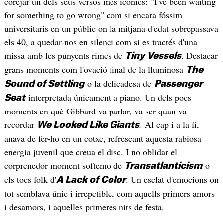
corejar un dels seus versos més icònics: "I've been waiting
for something to go wrong" com si encara fóssim
universitaris en un públic on la mitjana d'edat sobrepassava
els 40, a quedar-nos en silenci com si es tractés d'una
missa amb les punyents rimes de
. Destacar
Tiny Vessels
grans moments com l'ovació final de la lluminosa
The
o la delicadesa de
Sound of Settling
Passenger
interpretada únicament a piano. Un dels pocs
Seat
moments en què Gibbard va parlar, va ser quan va
recordar
.
Al cap i a la fi,
We Looked Like Giants
anava de fer-ho en un cotxe, refrescant aquesta rabiosa
energia juvenil que creua el disc. I no oblidar el
corprenedor moment softemo de
o
Transatlanticism
els tocs folk d'
. Un esclat d'emocions on
A Lack of Color
tot semblava únic i irrepetible, com aquells primers amors
i desamors, i aquelles primeres nits de festa.