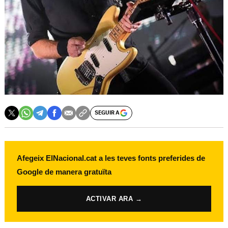
SEGUIR A
Afegeix ElNacional.cat a les teves fonts preferides de
Google de manera gratuïta
ACTIVAR ARA →