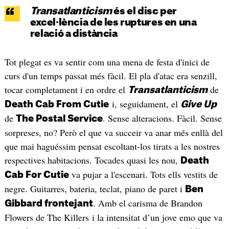
Transatlanticism
és
el disc per
excel·lència de les ruptures en una
relació a distància
Tot plegat es va sentir com una mena de festa d'inici de
curs d'un temps passat més fàcil. El pla d'atac era senzill,
tocar completament i en ordre el
de
Transatlanticism
i, seguidament, el
Death Cab From Cutie
Give Up
de
. Sense alteracions. Fàcil. Sense
The Postal Service
sorpreses, no? Però el que va succeir va anar més enllà del
que mai haguéssim pensat escoltant-los tirats a les nostres
respectives habitacions. Tocades quasi les nou,
Death
va pujar a l'escenari. Tots ells vestits de
Cab For Cutie
negre. Guitarres, bateria, teclat, piano de paret i
Ben
. Amb el carisma de Brandon
Gibbard frontejant
Flowers de The Killers i la intensitat d’un jove emo que va