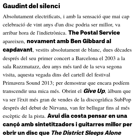
Gaudint del silenci
Absolutament electrificats, i amb la sensació que mai cap
celebració de vint anys d'un disc podria ser millor, va
arribar hora de l'indietrònica.
The Postal Service
apareixen,
novament amb Ben Gibbard al
, vestits absolutament de blanc, dues dècades
capdavant
després del seu primer concert a Barcelona el 2003 a la
sala Razzmatazz, deu anys més tard de la seva segona
visita, aquesta vegada dins del cartell del festival
Primavera Sound 2013; per demostrar que encara podíem
transcendir una mica més. Obrint el
, àlbum que
Give Up
va ser l'èxit més gran de vendes de la discogràfica SubPop
després del debut de Nirvana, van fer bellugar fins al més
escèptic de la pista.
Avui dia costa pensar en una
cançó amb sintetitzadors i guitarres millor per
obrir un disc que
The District Sleeps Alone