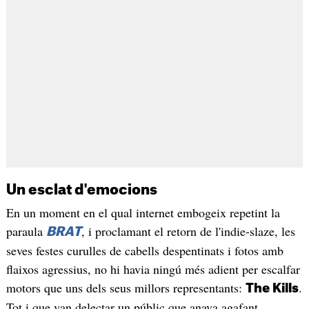
Un esclat d'emocions
En un moment en el qual internet embogeix repetint la
paraula
, i proclamant el retorn de l'indie-slaze, les
BRAT
seves festes curulles de cabells despentinats i fotos amb
flaixos agressius, no hi havia ningú més adient per escalfar
motors que uns dels seus millors representants:
.
The Kills
Tot i que van delectar un públic que anava agafant