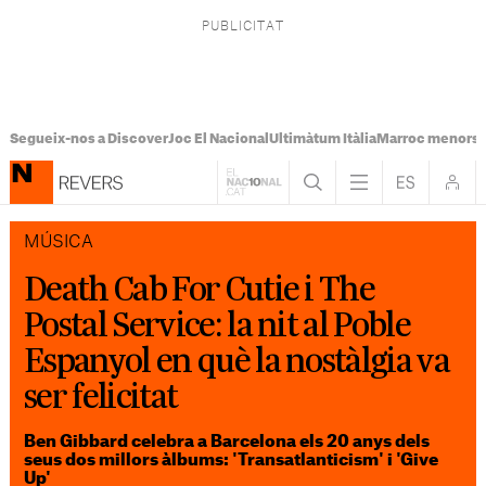
Segueix-nos a Discover
Joc El Nacional
Ultimàtum Itàlia
Marroc menors
MÚSICA
Death Cab For Cutie i The
Postal Service: la nit al Poble
Espanyol en què la nostàlgia va
ser felicitat
Ben Gibbard celebra a Barcelona els 20 anys dels
seus dos millors àlbums: 'Transatlanticism' i 'Give
Up'