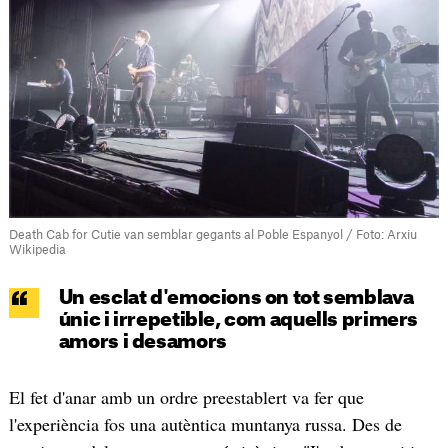
Death Cab for Cutie van semblar gegants al Poble Espanyol / Foto: Arxiu
Wikipedia
Un esclat d'emocions on tot semblava
únic i irrepetible, com aquells primers
amors i desamors
El fet d'anar amb un ordre preestablert va fer que
l'experiència fos una autèntica muntanya russa. Des de