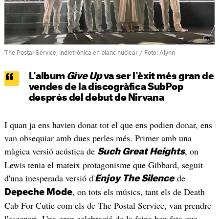
The Postal Service, indietrònica en blanc nuclear / Foto: Alynn
L'album
Give Up
va ser l'èxit més gran de
vendes de la discogràfica SubPop
després del debut de Nirvana
I quan ja ens havien donat tot el que ens podien donar, ens
van obsequiar amb dues perles més. Primer amb una
màgica versió acústica de
, on
Such Great Heights
Lewis tenia el mateix protagonisme que Gibbard, seguit
d'una inesperada versió d'
de
Enjoy The Silence
, on tots els músics, tant els de Death
Depeche Mode
Cab For Cutie com els de The Postal Service, van prendre
l'escenari. Una gran celebració de la feina ben feta que