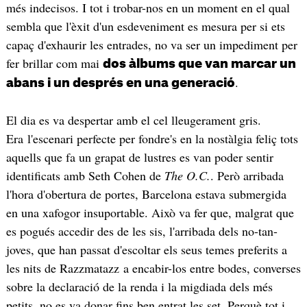
més indecisos. I tot i trobar-nos en un moment en el qual
sembla que l'èxit d'un esdeveniment es mesura per si ets
capaç d'exhaurir les entrades, no va ser un impediment per
fer brillar com mai
dos àlbums que van marcar un
.
abans i un després en una generació
El dia es va despertar amb el cel lleugerament gris.
Era l'escenari perfecte per fondre's en la nostàlgia feliç tots
aquells que fa un grapat de lustres es van poder sentir
identificats amb Seth Cohen de
The O.C.
. Però arribada
l'hora d'obertura de portes, Barcelona estava submergida
en una xafogor insuportable. Això va fer que, malgrat que
es pogués accedir des de les sis, l'arribada dels no-tan-
joves, que han passat d'escoltar els seus temes preferits a
les nits de Razzmatazz a encabir-los entre bodes, converses
sobre la declaració de la renda i la migdiada dels més
petits, no es va donar fins ben entrat les set. Perquè tot i