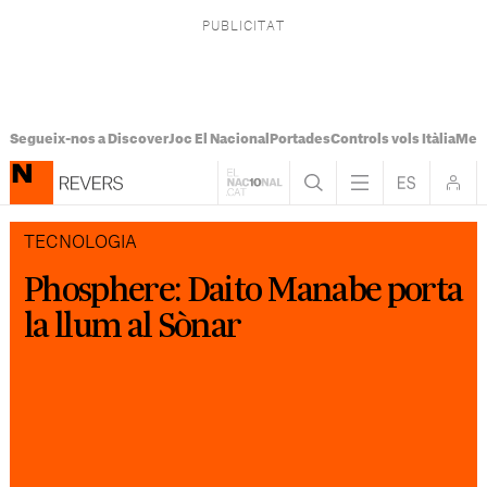
Segueix-nos a Discover
Joc El Nacional
Portades
Controls vols Itàlia
Mes
TECNOLOGIA
Phosphere: Daito Manabe porta
la llum al Sònar