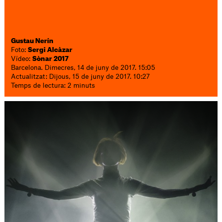
Gustau Nerín
Foto:
Sergi Alcàzar
Vídeo:
Sònar 2017
Barcelona. Dimecres, 14 de juny de 2017. 15:05
Actualitzat: Dijous, 15 de juny de 2017. 10:27
Temps de lectura: 2 minuts