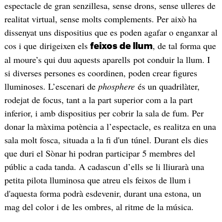
espectacle de gran senzillesa, sense drons, sense ulleres de
realitat virtual, sense molts complements. Per això ha
dissenyat uns dispositius que es poden agafar o enganxar al
cos i que dirigeixen els
, de tal forma que
feixos de llum
al moure’s qui duu aquests aparells pot conduir la llum. I
si diverses persones es coordinen, poden crear figures
lluminoses. L’escenari de
phosphere
és un quadrilàter,
rodejat de focus, tant a la part superior com a la part
inferior, i amb dispositius per cobrir la sala de fum. Per
donar la màxima potència a l’espectacle, es realitza en una
sala molt fosca, situada a la fi d'un túnel. Durant els dies
que duri el Sònar hi podran participar 5 membres del
públic a cada tanda. A cadascun d’ells se li lliurarà una
petita pilota lluminosa que atreu els feixos de llum i
d'aquesta forma podrà esdevenir, durant una estona, un
mag del color i de les ombres, al ritme de la música.