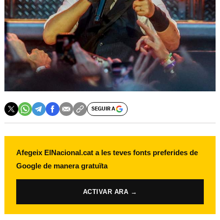
SEGUIR A
Afegeix ElNacional.cat a les teves fonts preferides de
Google de manera gratuïta
ACTIVAR ARA →