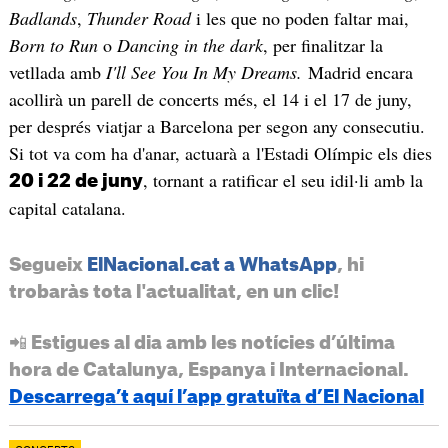
Badlands
,
Thunder Road
i les que no poden faltar mai,
Born to Run
o
Dancing in the dark
, per finalitzar la
vetllada amb
I'll See You In My Dreams.
Madrid encara
acollirà un parell de concerts més, el 14 i el 17 de juny,
per després viatjar a Barcelona per segon any consecutiu.
Si tot va com ha d'anar, actuarà a l'Estadi Olímpic els dies
, tornant a ratificar el seu idil·li amb la
20 i 22 de juny
capital catalana.
Segueix
ElNacional.cat a WhatsApp
, hi
trobaràs tota l'actualitat, en un clic!
📲 Estigues al dia amb les notícies d’última
hora de Catalunya, Espanya i Internacional.
Descarrega’t aquí l’app gratuïta d’El Nacional