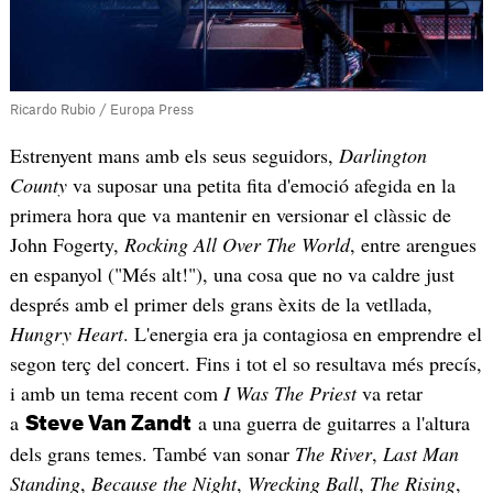
Ricardo Rubio / Europa Press
Estrenyent mans amb els seus seguidors,
Darlington
County
va suposar una petita fita d'emoció afegida en la
primera hora que va mantenir en versionar el clàssic de
John Fogerty,
Rocking All Over The World
, entre arengues
en espanyol ("Més alt!"), una cosa que no va caldre just
després amb el primer dels grans èxits de la vetllada,
Hungry Heart
. L'energia era ja contagiosa en emprendre el
segon terç del concert. Fins i tot el so resultava més precís,
i amb un tema recent com
I Was The Priest
va retar
a
a una guerra de guitarres a l'altura
Steve Van Zandt
dels grans temes. També van sonar
The River
,
Last Man
Standing
,
Because the Night
,
Wrecking Ball
,
The Rising
,