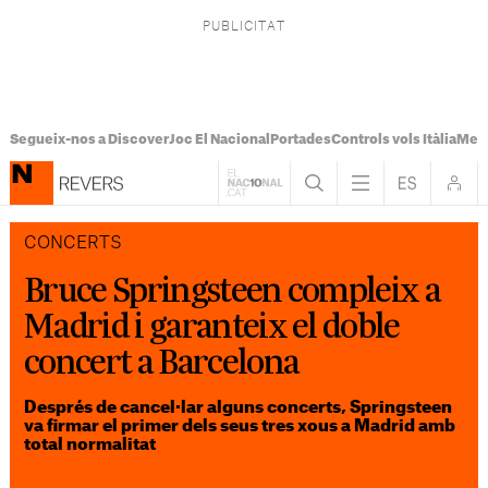
Segueix-nos a Discover
Joc El Nacional
Portades
Controls vols Itàlia
Mes
CONCERTS
Bruce Springsteen compleix a
Madrid i garanteix el doble
concert a Barcelona
Després de cancel·lar alguns concerts, Springsteen
va firmar el primer dels seus tres xous a Madrid amb
total normalitat