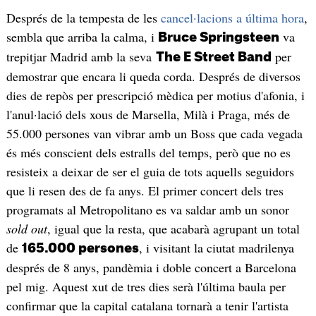
Després de la tempesta de les
cancel·lacions a última hora
,
sembla que arriba la calma, i
va
Bruce Springsteen
trepitjar Madrid amb la seva
per
The E Street Band
demostrar que encara li queda corda. Després de diversos
dies de repòs per prescripció mèdica per motius d'afonia, i
l'anul·lació dels xous de Marsella, Milà i Praga, més de
55.000 persones van vibrar amb un Boss que cada vegada
és més conscient dels estralls del temps, però que no es
resisteix a deixar de ser el guia de tots aquells seguidors
que li resen des de fa anys. El primer concert dels tres
programats al Metropolitano es va saldar amb un sonor
sold out
, igual que la resta, que acabarà agrupant un total
de
, i visitant la ciutat madrilenya
165.000 persones
després de 8 anys, pandèmia i doble concert a Barcelona
pel mig. Aquest xut de tres dies serà l'última baula per
confirmar que la capital catalana tornarà a tenir l'artista