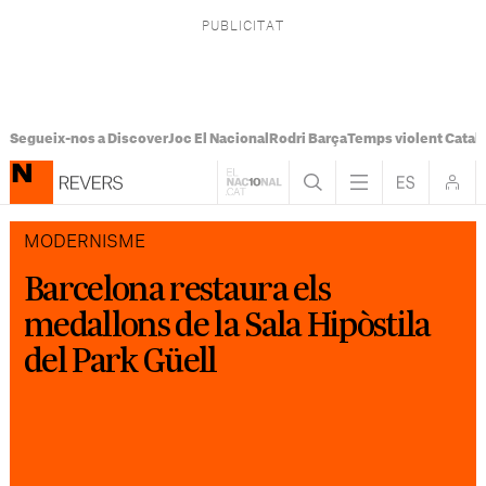
Segueix-nos a Discover
Joc El Nacional
Rodri Barça
Temps violent Catal
MODERNISME
Barcelona restaura els
medallons de la Sala Hipòstila
del Park Güell