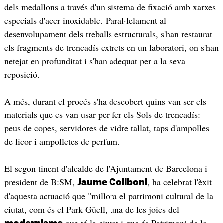
dels medallons a través d'un sistema de fixació amb xarxes
especials d'acer inoxidable. Paral·lelament al
desenvolupament dels treballs estructurals, s'han restaurat
els fragments de trencadís extrets en un laboratori, on s'han
netejat en profunditat i s'han adequat per a la seva
reposició.
A més, durant el procés s'ha descobert quins van ser els
materials que es van usar per fer els Sols de trencadís:
peus de copes, servidores de vidre tallat, taps d'ampolles
de licor i ampolletes de perfum.
El segon tinent d'alcalde de l'Ajuntament de Barcelona i
president de B:SM,
, ha celebrat l'èxit
Jaume Collboni
d'aquesta actuació que "millora el patrimoni cultural de la
ciutat, com és el Park Güell, una de les joies del
que té la ciutat i que és Patrimoni de la
modernisme