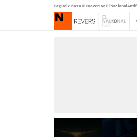
Segueix-nos a Discover
Joc El Nacional
Antif