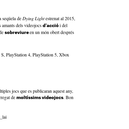
a seqüela de
Dying Light
estrenat al 2015,
ls amants dels videojocs
i del
d'acció
 de
en un món obert després
sobreviure
s S, PlayStation 4, PlayStation 5, Xbox
tiples jocs que es publicaran aquest any,
rregat de
. Bon
moltíssims videojocs
_lai