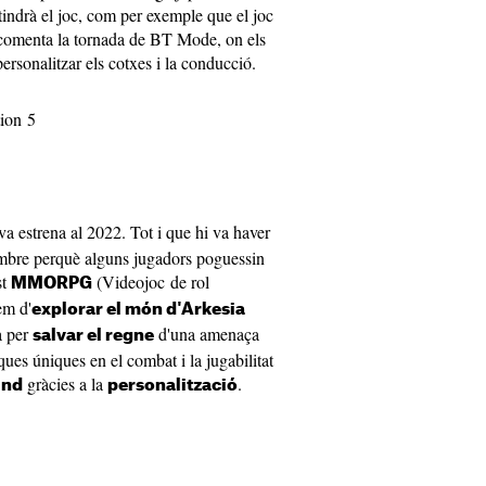
tindrà el joc, com per exemple que el joc
 comenta la tornada de BT Mode, on els
rsonalitzar els cotxes i la conducció.
tion 5
va estrena al 2022. Tot i que hi va haver
embre perquè alguns jugadors poguessin
st
(Videojoc de rol
MMORPG
em d'
explorar el món d'Arkesia
a per
d'una amenaça
salvar el regne
iques úniques en el combat i la jugabilitat
gràcies a la
.
und
personalització