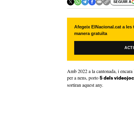
SEGUIR A
Afegeix ElNacional.cat a les
manera gratuïta
ACT
Amb 2022 a la cantonada, i encara h
per a nens, porto
5 dels videojo
sortiran aquest any.