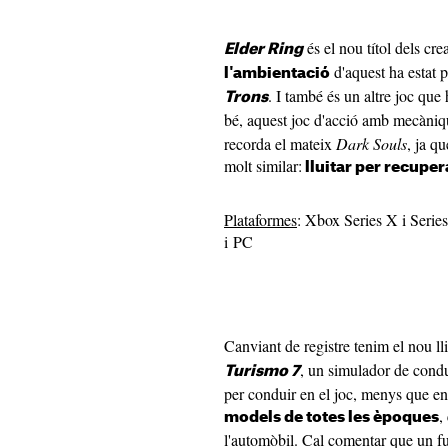
és el nou títol dels cr
Elder Ring
d'aquest ha estat 
l'ambientació
. I també és un altre joc que 
Trons
bé, aquest joc d'acció amb mecàni
recorda el mateix
Dark Souls
, ja q
molt similar:
lluitar per recuper
Plataformes
: Xbox Series X i Serie
i PC
Canviant de registre tenim el nou l
, un simulador de cond
Turismo 7
per conduir en el joc, menys que en
,
models de totes les èpoques
l'automòbil. Cal comentar que un ful