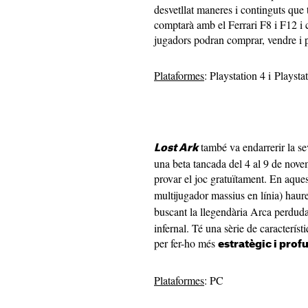
desvetllat maneres i continguts que 
comptarà amb el Ferrari F8 i F12 i
jugadors podran comprar, vendre i pe
Plataformes
: Playstation 4 i Playsta
també va endarrerir la se
Lost Ark
una beta tancada del 4 al 9 de nov
provar el joc gratuïtament. En aque
multijugador massius en línia) haur
buscant la llegendària Arca perdud
infernal. Té una sèrie de característ
per fer-ho més
estratègic i prof
Plataformes
: PC