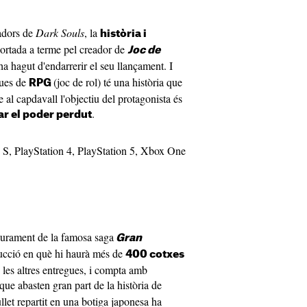
eadors de
Dark Souls
, la
història i
portada a terme pel creador de
Joc de
ha hagut d'endarrerir el seu llançament. I
ques de
(joc de rol) té una història que
RPG
ue al capdavall l'objectiu del protagonista és
.
ar el poder perdut
s S, PlayStation 4, PlayStation 5, Xbox One
liurament de la famosa saga
Gran
ucció en què hi haurà més de
400 cotxes
 les altres entregues, i compta amb
 que abasten gran part de la història de
let repartit en una botiga japonesa ha