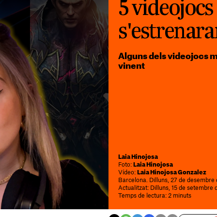
5 videojocs
s'estrenar
Alguns dels videojocs m
vinent
Laia Hinojosa
Foto:
Laia Hinojosa
Vídeo:
Laia Hinojosa Gonzalez
Barcelona. Dilluns, 27 de desembre
Actualitzat: Dilluns, 15 de setembre 
Temps de lectura: 2 minuts