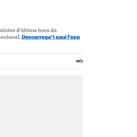
otícies d’última hora de
nacional.
Descarrega’t aquí l’app
MÉS