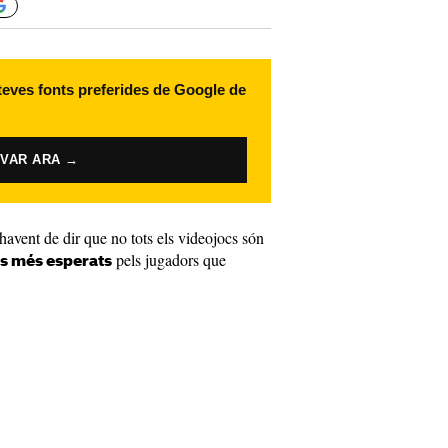
 teves fonts preferides de Google de
IVAR ARA →
avent de dir que no tots els videojocs són
pels jugadors que
cs més esperats