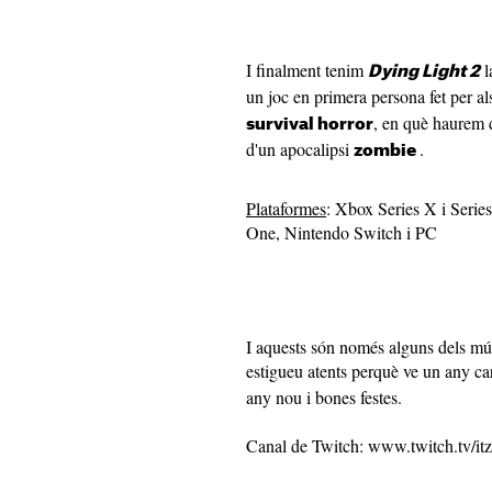
I finalment tenim
l
Dying Light 2
un joc en primera persona fet per a
, en què haurem
survival horror
d'un apocalipsi
.
zombie
Plataformes
: Xbox Series X i Serie
One, Nintendo Switch i PC
I aquests són només alguns dels múl
estigueu atents perquè ve un any ca
any nou i bones festes.
Canal de Twitch: www.twitch.tv/itz