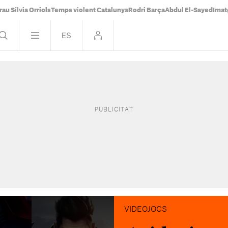
rau Sílvia Orriols
Temps violent Catalunya
Rodri Barça
Abdul El-Sayed
Imat
VIDEOJOCS